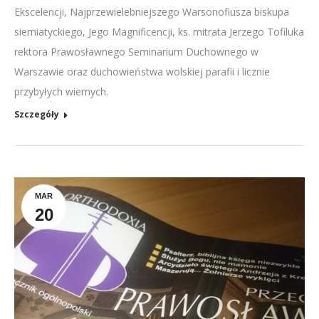
Ekscelencji, Najprzewielebniejszego Warsonofiusza biskupa
siemiatyckiego, Jego Magnificencji, ks. mitrata Jerzego Tofiluka
rektora Prawosławnego Seminarium Duchownego w
Warszawie oraz duchowieństwa wolskiej parafii i licznie
przybyłych wiernych.
Szczegóły
MAR
20