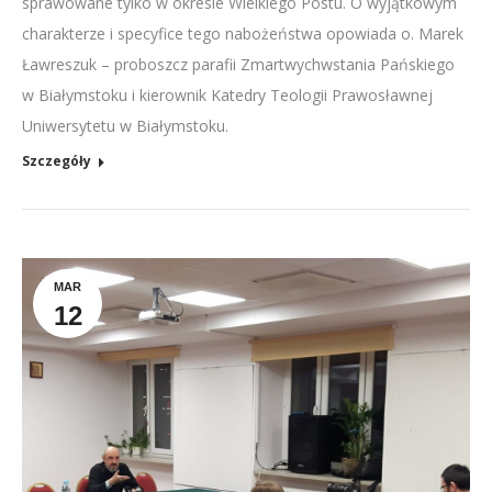
sprawowane tylko w okresie Wielkiego Postu. O wyjątkowym
charakterze i specyfice tego nabożeństwa opowiada o. Marek
Ławreszuk – proboszcz parafii Zmartwychwstania Pańskiego
w Białymstoku i kierownik Katedry Teologii Prawosławnej
Uniwersytetu w Białymstoku.
Szczegóły
MAR
12