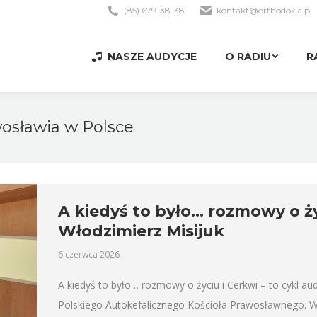
(85) 679-38-38
kontakt@orthodoxia.pl
NASZE AUDYCJE
O RADIU
R
NASZE AUDYCJE
O RADIU
R
wosławia w Polsce
A kiedyś to było… rozmowy o życ
Włodzimierz Misijuk
6 czerwca 2026
A kiedyś to było… rozmowy o życiu i Cerkwi – to cykl aud
Polskiego Autokefalicznego Kościoła Prawosławnego. 