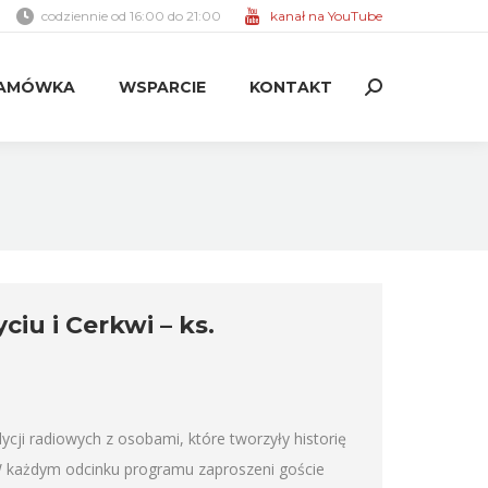
codziennie od 16:00 do 21:00
kanał na YouTube
AMÓWKA
WSPARCIE
KONTAKT
Search:
AMÓWKA
WSPARCIE
KONTAKT
Search:
iu i Cerkwi – ks.
ycji radiowych z osobami, które tworzyły historię
W każdym odcinku programu zaproszeni goście