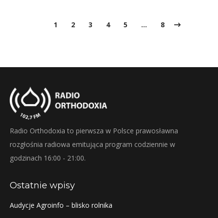
1
2
3
4
5
…
8
Radio Orthodoxia to pierwsza w Polsce prawosławna
rozgłośnia radiowa emitująca program codziennie w
godzinach 16:00 - 21:00.
Ostatnie wpisy
Audycje Agroinfo – blisko rolnika