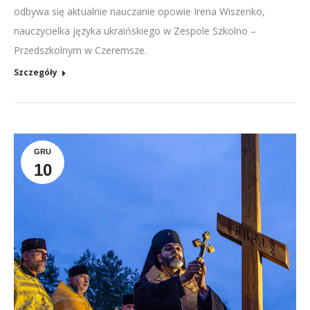
odbywa się aktualnie nauczanie opowie Irena Wiszenko,
nauczycielka języka ukraińskiego w Zespole Szkolno –
Przedszkolnym w Czeremsze.
Szczegóły
GRU
10