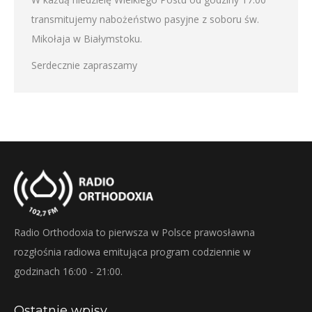
transmitujemy nabożeństwo pasyjne z soboru św.
Mikołaja w Białymstoku.
Serdecznie zapraszamy
Radio Orthodoxia to pierwsza w Polsce prawosławna
rozgłośnia radiowa emitująca program codziennie w
godzinach 16:00 - 21:00.
Ostatnie wpisy