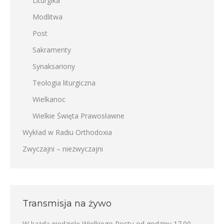
Liturgika
Modlitwa
Post
Sakramenty
Synaksariony
Teologia liturgiczna
Wielkanoc
Wielkie Święta Prawosławne
Wykład w Radiu Orthodoxia
Zwyczajni – niezwyczajni
Transmisja na żywo
W każdą niedzielę Wielkiego Postu od godziny 17.00