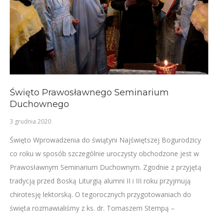
Święto Prawosławnego Seminarium
Duchownego
3 grudnia 2020
Święto Wprowadzenia do świątyni Najświętszej Bogurodzicy
co roku w sposób szczególnie uroczysty obchodzone jest w
Prawosławnym Seminarium Duchownym. Zgodnie z przyjętą
tradycją przed Boską Liturgią alumni II i III roku przyjmują
chirotesję lektorską. O tegorocznych przygotowaniach do
święta rozmawialiśmy z ks. dr. Tomaszem Stempą –