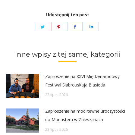
Udostępnij ten post
Share
Share
Share
Share
on
on
on
on
Twitter
Pinterest
Facebook
LinkedIn
Inne wpisy z tej samej kategorii
Zaproszenie na XXVI Międzynarodowy
Festiwal Siabrouskaja Biasieda
23 lipca 2026
Zaproszenie na modlitewne uroczystości
do Monasteru w Zaleszanach
23 lipca 2026