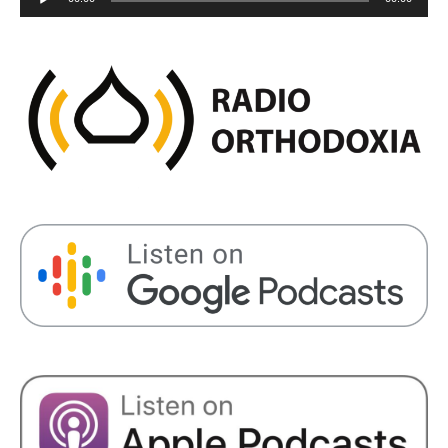
plików
dźwiękowych