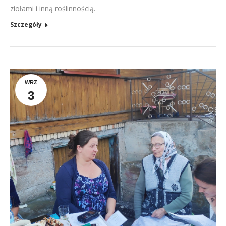
ziołami i inną roślinnością.
Szczegóły
WRZ
3