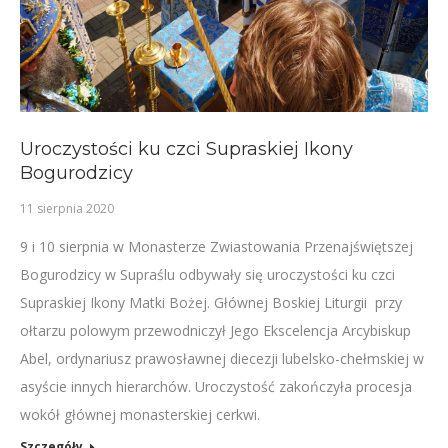
Uroczystości ku czci Supraskiej Ikony
Bogurodzicy
11 sierpnia 2020
9 i 10 sierpnia w Monasterze Zwiastowania Przenajświętszej
Bogurodzicy w Supraślu odbywały się uroczystości ku czci
Supraskiej Ikony Matki Bożej. Głównej Boskiej Liturgii przy
ołtarzu polowym przewodniczył Jego Ekscelencja Arcybiskup
Abel, ordynariusz prawosławnej diecezji lubelsko-chełmskiej w
asyście innych hierarchów. Uroczystość zakończyła procesja
wokół głównej monasterskiej cerkwi.
Szczegóły