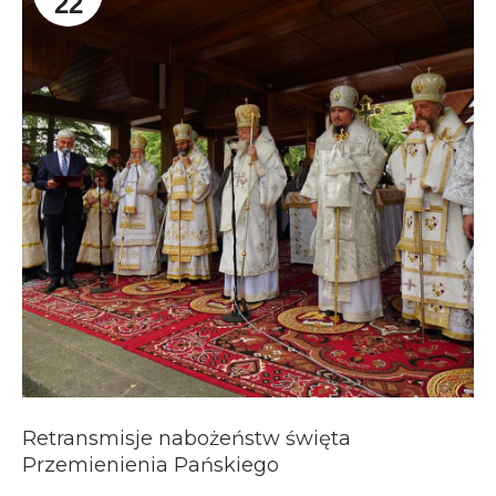
22
Retransmisje nabożeństw święta
Przemienienia Pańskiego