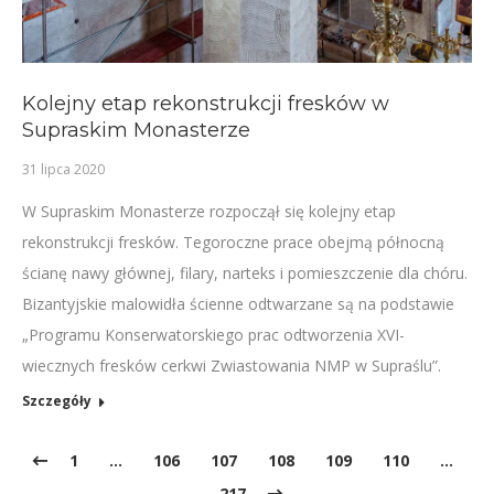
Kolejny etap rekonstrukcji fresków w
Supraskim Monasterze
31 lipca 2020
W Supraskim Monasterze rozpoczął się kolejny etap
rekonstrukcji fresków. Tegoroczne prace obejmą północną
ścianę nawy głównej, filary, narteks i pomieszczenie dla chóru.
Bizantyjskie malowidła ścienne odtwarzane są na podstawie
„Programu Konserwatorskiego prac odtworzenia XVI-
wiecznych fresków cerkwi Zwiastowania NMP w Supraślu”.
Szczegóły
1
…
106
107
108
109
110
…
217