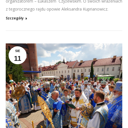
organizatorem – Łukaszem Czyżewskim. O swoich wrażeniach
z tegorocznego rajdu opowie Aleksandra Kuprianowicz.
Szczegóły
SIE
11