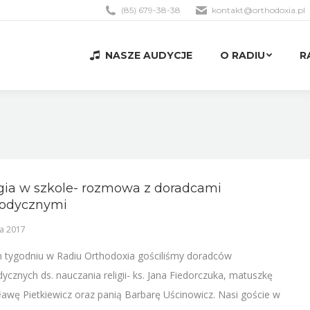
(85) 679-38-38
kontakt@orthodoxia.pl
NASZE AUDYCJE
O RADIU
R
NASZE AUDYCJE
O RADIU
R
gia w szkole- rozmowa z doradcami
odycznymi
a 2017
 tygodniu w Radiu Orthodoxia gościliśmy doradców
ycznych ds. nauczania religii- ks. Jana Fiedorczuka, matuszkę
ławę Pietkiewicz oraz panią Barbarę Uścinowicz. Nasi goście w