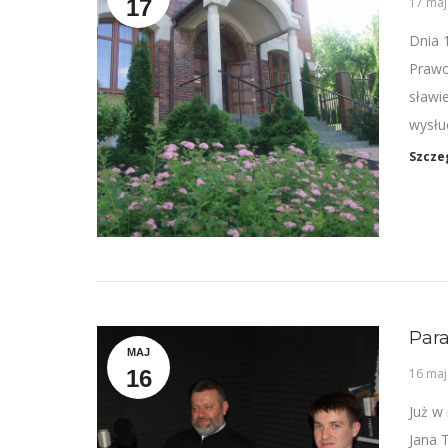
17
17 maj
Dnia 1
Prawo
sławi
wysłuc
Szcze
Para
MAJ
16
16 maj
Już w
Jana 