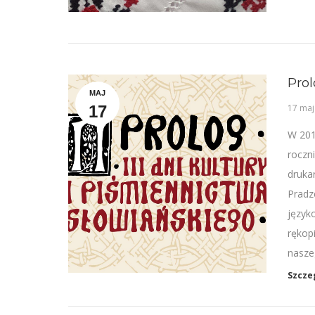
Prol
MAJ
17
17 maj
W 2017
roczn
druka
Pradz
język
rękop
nasze
Szcze