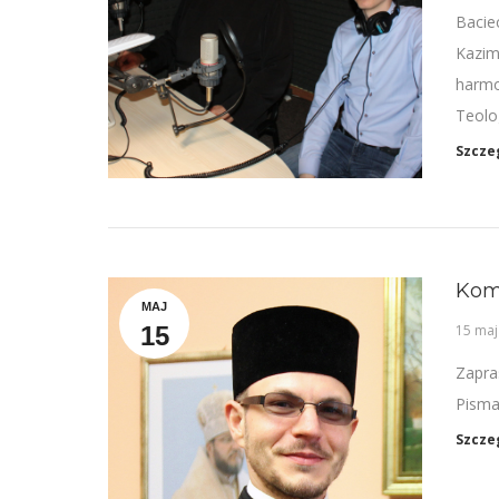
Bacie
Kazim
harmo
Teolo
Szcze
Kome
MAJ
15
15 maj
Zapra
Pisma
Szcze