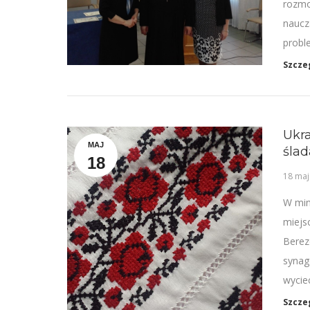
rozmo
naucz
probl
Szcze
Ukra
MAJ
ślad
18
18 maj
W min
miejs
Berez
synag
wycie
Szcze