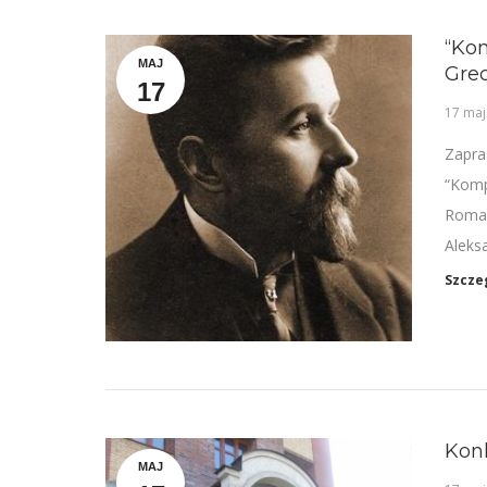
“Ko
MAJ
Gre
17
17 maj
Zapra
“Komp
Romań
Aleks
Szcze
Konk
MAJ