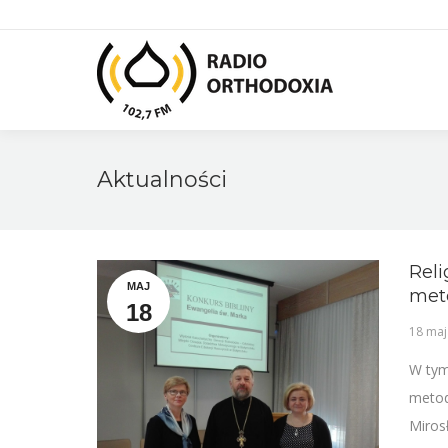
Aktualności
Reli
MAJ
met
18
18 maj
W tym
metod
Miros