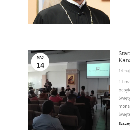
Star
MAJ
Kan
14
14 maj
11 ma
odbył
Święt
monas
Święt
Szcze