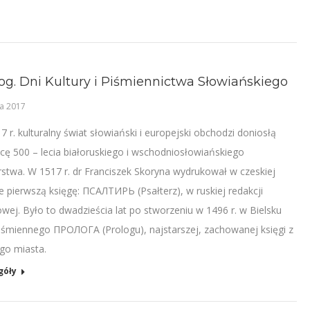
og. Dni Kultury i Piśmiennictwa Słowiańskiego
a 2017
 r. kulturalny świat słowiański i europejski obchodzi doniosłą
icę 500 – lecia białoruskiego i wschodniosłowiańskiego
rstwa. W 1517 r. dr Franciszek Skoryna wydrukował w czeskiej
e pierwszą księgę: ПСАЛТИРЬ (Psałterz), w ruskiej redakcji
owej. Było to dwadzieścia lat po stworzeniu w 1496 r. w Bielsku
iśmiennego ПРОЛОГА (Prologu), najstarszej, zachowanej księgi z
go miasta.
góły