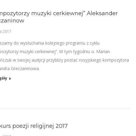
mpozytorzy muzyki cerkiewnej” Aleksander
czaninow
a 2017
szamy do wysłuchania kolejnego programu z cyklu
ozytorzy muzyki cerkiewnej”. W tym tygodniu o. Marian
czuk w swojej audycji przybliży postać rosyjskiego kompozytora
andra Greczaninowa.
góły
urs poezji religijnej 2017