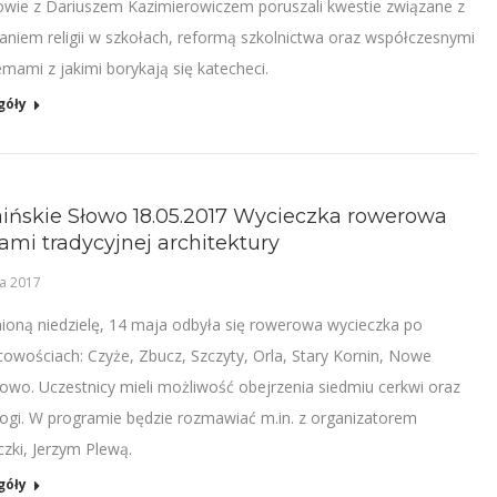
wie z Dariuszem Kazimierowiczem poruszali kwestie związane z
aniem religii w szkołach, reformą szkolnictwa oraz współczesnymi
emami z jakimi borykają się katecheci.
góły
ińskie Słowo 18.05.2017 Wycieczka rowerowa
ami tradycyjnej architektury
a 2017
ioną niedzielę, 14 maja odbyła się rowerowa wycieczka po
cowościach: Czyże, Zbucz, Szczyty, Orla, Stary Kornin, Nowe
owo. Uczestnicy mieli możliwość obejrzenia siedmiu cerkwi oraz
ogi. W programie będzie rozmawiać m.in. z organizatorem
czki, Jerzym Plewą.
góły