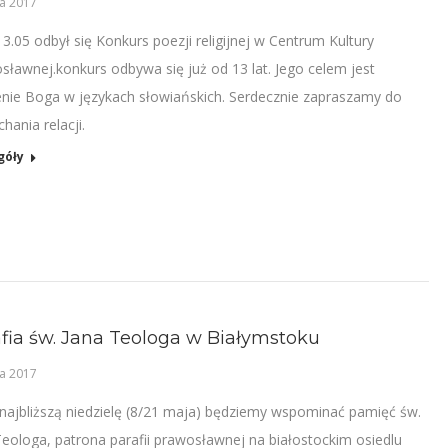
a 2017
3.05 odbył się Konkurs poezji religijnej w Centrum Kultury
sławnej.konkurs odbywa się już od 13 lat. Jego celem jest
enie Boga w językach słowiańskich. Serdecznie zapraszamy do
hania relacji.
góły
fia św. Jana Teologa w Białymstoku
a 2017
 najbliższą niedzielę (8/21 maja) będziemy wspominać pamięć św.
Teologa, patrona parafii prawosławnej na białostockim osiedlu