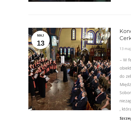
Kon
MAJ
Cer
13
13 maj
– W f
obiek
do ze
Międz
Soborz
nieza
, któ
Szcze