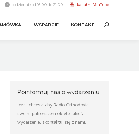
codziennie od 16:00 do 21:00
kanał na YouTube
AMÓWKA
WSPARCIE
KONTAKT
Search:
AMÓWKA
WSPARCIE
KONTAKT
Search:
Poinformuj nas o wydarzeniu
Jeżeli chcesz, aby Radio Orthodoxia
swoim patronatem objęło jakieś
wydarzenie,
skontaktuj się z nami
.