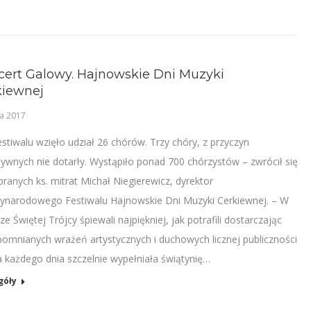
cert Galowy. Hajnowskie Dni Muzyki
kiewnej
a 2017
estiwalu wzięło udział 26 chórów. Trzy chóry, z przyczyn
tywnych nie dotarły. Wystąpiło ponad 700 chórzystów – zwrócił się
branych ks. mitrat Michał Niegierewicz, dyrektor
ynarodowego Festiwalu Hajnowskie Dni Muzyki Cerkiewnej. – W
e Świętej Trójcy śpiewali najpiękniej, jak potrafili dostarczając
pomnianych wrażeń artystycznych i duchowych licznej publiczności
ra każdego dnia szczelnie wypełniała świątynię…
góły