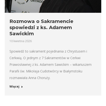
Rozmowa o Sakramencie
spowiedzi z ks. Adamem
Sawickim
10 kwietnia 2026
Spowiedź to sakrament pojednania z Chrystusem i
Cerkwią. O jednym z 7 Sakramentów w Cerkwi
Prawosławnej z ks. Adamem Sawickim – wikariuszem
Parafii św. Mikołaja Cudotwórcy w Białymstoku
rozmawiała Anna Choruży.
Więcej