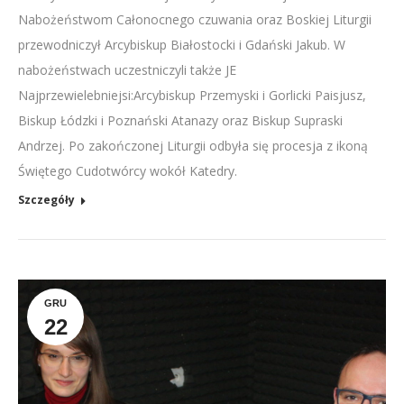
Nabożeństwom Całonocnego czuwania oraz Boskiej Liturgii
przewodniczył Arcybiskup Białostocki i Gdański Jakub. W
nabożeństwach uczestniczyli także JE
Najprzewielebniejsi:Arcybiskup Przemyski i Gorlicki Paisjusz,
Biskup Łódzki i Poznański Atanazy oraz Biskup Supraski
Andrzej. Po zakończonej Liturgii odbyła się procesja z ikoną
Świętego Cudotwórcy wokół Katedry.
Szczegóły
GRU
22