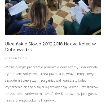
Ukraińskie Słowo 20.12.2018 Nauka kolęd w
Dobrowodzie
20 grudnia 2018
W dzisiejszym programie ponownie odwiedzimy Dobrowodę.
Tym razem sołtys wsi, Irena Jawdosiuk, wraz z miejscowym
zespołem śpiewaczym zorganizowali warsztaty kolęd.
Wydarzenie cieszyło się dużą frekwencją. Wśród uczestników
nie zabrakło zarówno mieszkańców Dobrowody, jak i gości,
m.in. z Białegostoku i z Hajnówki.