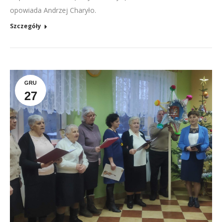
opowiada Andrzej Charyło.
Szczegóły
GRU
27