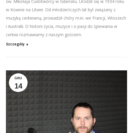
św. Mikołaja Cudotwórcy w Gdańsku. Urodził się w 1934 roku
w Kownie na Litwie. Od młodzieńczych lat był związany z
muzyką cerkiewną, prowadził chóry m.in. we Francji, Włoszech
i Australii. O historii życia, muzyce i o pasji do śpiewania w
cerkwi rozmawiamy z naszym gościem.
Szczegóły
GRU
14