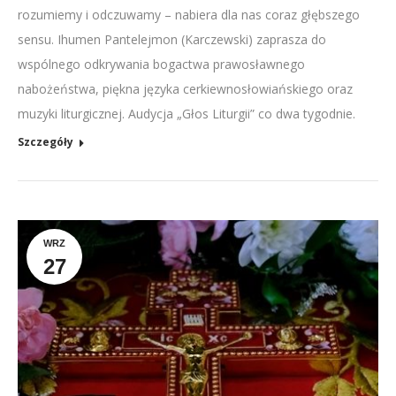
rozumiemy i odczuwamy – nabiera dla nas coraz głębszego
sensu. Ihumen Pantelejmon (Karczewski) zaprasza do
wspólnego odkrywania bogactwa prawosławnego
nabożeństwa, piękna języka cerkiewnosłowiańskiego oraz
muzyki liturgicznej. Audycja „Głos Liturgii” co dwa tygodnie.
Szczegóły
WRZ
27