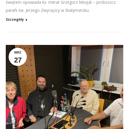
świętem opowiada ks. mitrat Grzegorz Misijuk – proboszcz
parafii św. Jerzego Zwycięzcy w Białymstoku.
Szczegóły
WRZ
27