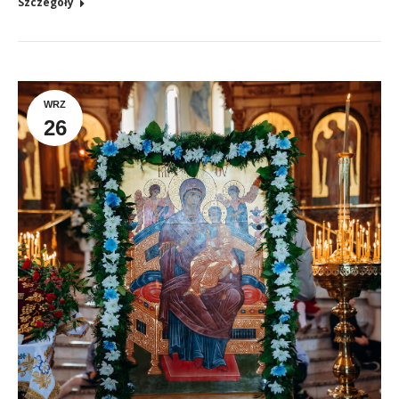
Szczegóły
WRZ
26