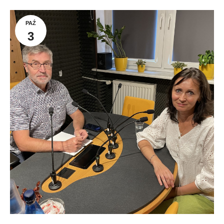
PAŹ
3