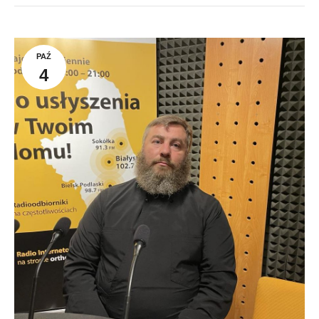
PAŹ
4