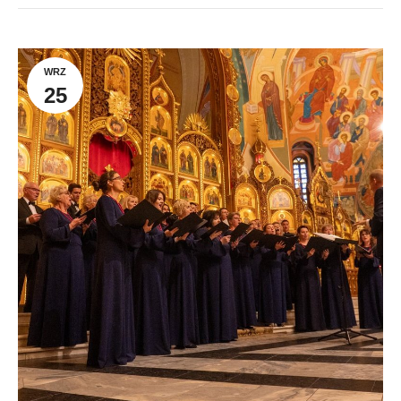
WRZ
25