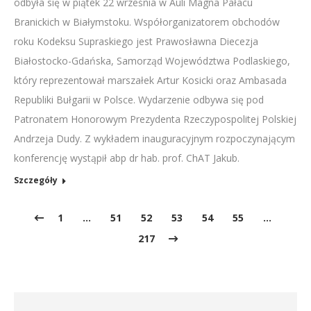
odbyła się w piątek 22 września w Auli Magna Pałacu
Branickich w Białymstoku. Współorganizatorem obchodów
roku Kodeksu Supraskiego jest Prawosławna Diecezja
Białostocko-Gdańska, Samorząd Województwa Podlaskiego,
który reprezentował marszałek Artur Kosicki oraz Ambasada
Republiki Bułgarii w Polsce. Wydarzenie odbywa się pod
Patronatem Honorowym Prezydenta Rzeczypospolitej Polskiej
Andrzeja Dudy. Z wykładem inauguracyjnym rozpoczynającym
konferencję wystąpił abp dr hab. prof. ChAT Jakub.
Szczegóły
1
…
51
52
53
54
55
…
217