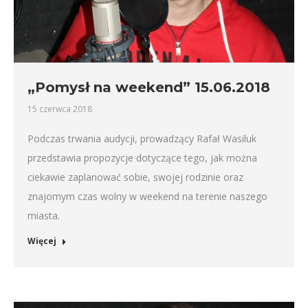
„Pomysł na weekend” 15.06.2018
15 czerwca 2018
Podczas trwania audycji, prowadzący Rafał Wasiluk
przedstawia propozycje dotyczące tego, jak można
ciekawie zaplanować sobie, swojej rodzinie oraz
znajomym czas wolny w weekend na terenie naszego
miasta.
Więcej