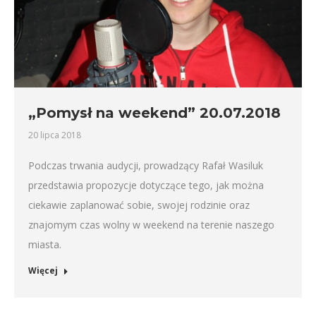
„Pomysł na weekend” 20.07.2018
20 lipca 2018
Podczas trwania audycji, prowadzący Rafał Wasiluk
przedstawia propozycje dotyczące tego, jak można
ciekawie zaplanować sobie, swojej rodzinie oraz
znajomym czas wolny w weekend na terenie naszego
miasta.
Więcej