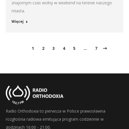
znajomym czas wolny w weekend na terenie naszego
miasta.
Więcej
1
2
3
4
5
…
7
Radio Orthodoxia to pierwsza w Polsce prawosławna
rozgłośnia radiowa emitująca program codziennie w
godzinach 16:00 - 21:00.