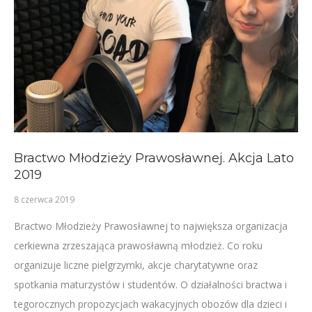
Bractwo Młodzieży Prawosławnej. Akcja Lato
2019
8 czerwca 2019
Bractwo Młodzieży Prawosławnej to największa organizacja
cerkiewna zrzeszająca prawosławną młodzież. Co roku
organizuje liczne pielgrzymki, akcje charytatywne oraz
spotkania maturzystów i studentów. O działalności bractwa i
tegorocznych propozycjach wakacyjnych obozów dla dzieci i