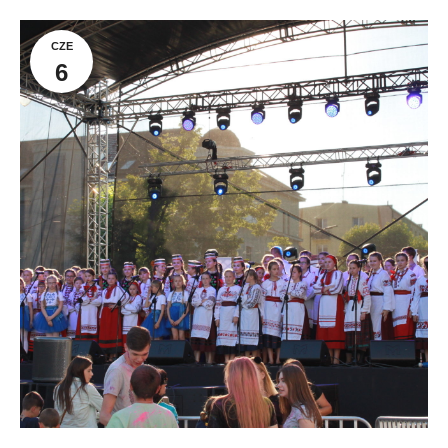
CZE
6