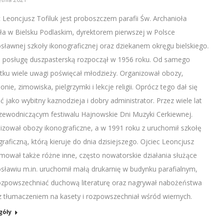
c Leoncjusz Tofiluk jest proboszczem parafii Św. Archanioła
ła w Bielsku Podlaskim, dyrektorem pierwszej w Polsce
sławnej szkoły ikonograficznej oraz dziekanem okręgu bielskiego.
 posługę duszpasterską rozpoczął w 1956 roku. Od samego
tku wiele uwagi poświęcał młodzieży. Organizował obozy,
onie, zimowiska, pielgrzymki i lekcje religii. Oprócz tego dał się
 jako wybitny kaznodzieja i dobry administrator. Przez wiele lat
rzewodniczącym festiwalu Hajnowskie Dni Muzyki Cerkiewnej.
izował obozy ikonograficzne, a w 1991 roku z uruchomił szkołę
raficzną, którą kieruje do dnia dzisiejszego. Ojciec Leoncjusz
mował także różne inne, często nowatorskie działania służące
sławiu m.in. uruchomił małą drukarnię w budynku parafialnym,
ozpowszechniać duchową literaturę oraz nagrywał nabożeństwa
z tłumaczeniem na kasety i rozpowszechniał wśród wiernych.
góły