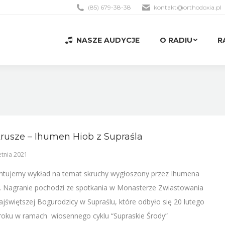
(85) 679-38-38
kontakt@orthodoxia.pl
NASZE AUDYCJE
O RADIU
R
NASZE AUDYCJE
O RADIU
R
rusze – Ihumen Hiob z Supraśla
etnia 2021
ntujemy wykład na temat skruchy wygłoszony przez Ihumena
. Nagranie pochodzi ze spotkania w Monasterze Zwiastowania
ajświętszej Bogurodzicy w Supraślu, które odbyło się 20 lutego
roku w ramach wiosennego cyklu “Supraskie Środy”