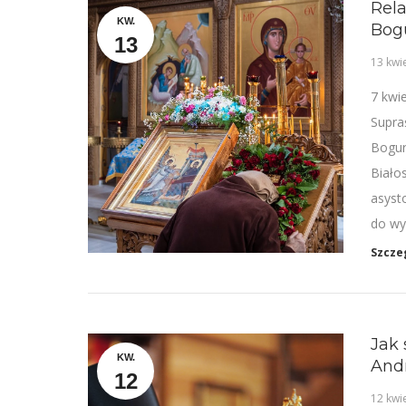
Rela
KW.
Bog
13
13 kwi
7 kwi
Supra
Bogur
Biało
asyst
do wys
Szcze
Jak 
KW.
And
12
12 kwi