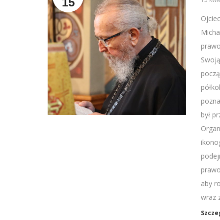
15
Ojcie
Micha
prawo
Swoją
począ
półkol
poznać
był p
Organ
ikonog
podej
prawo
aby r
wraz 
Szcze