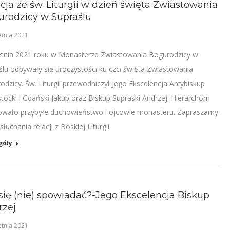
cja ze św. Liturgii w dzień święta Zwiastowania
urodzicy w Supraślu
etnia 2021
etnia 2021 roku w Monasterze Zwiastowania Bogurodzicy w
ślu odbywały się uroczystości ku czci święta Zwiastowania
odzicy. Św. Liturgii przewodniczył Jego Ekscelencja Arcybiskup
stocki i Gdański Jakub oraz Biskup Supraski Andrzej. Hierarchom
owało przybyłe duchowieństwo i ojcowie monasteru. Zapraszamy
łuchania relacji z Boskiej Liturgii.
góły
się (nie) spowiadać?-Jego Ekscelencja Biskup
rzej
etnia 2021