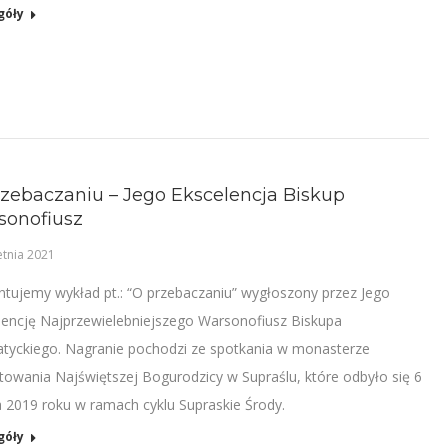
góły
zebaczaniu – Jego Ekscelencja Biskup
sonofiusz
etnia 2021
ntujemy wykład pt.: “O przebaczaniu” wygłoszony przez Jego
lencję Najprzewielebniejszego Warsonofiusz Biskupa
atyckiego. Nagranie pochodzi ze spotkania w monasterze
towania Najświętszej Bogurodzicy w Supraślu, które odbyło się 6
 2019 roku w ramach cyklu Supraskie Środy.
góły