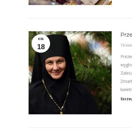
Prze
KW.
18
18 kwi
Preze
wygło
Zales
Zmart
kwiet
Szcze