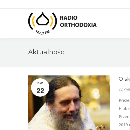
Aktualności
O sk
KW.
22
22 kwi
Preze
Hioba
Przen
2019 