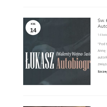
Św. 
KW.
Auto
14
14 kwi
“Pod 
Annę 
autor
związ
Szcze