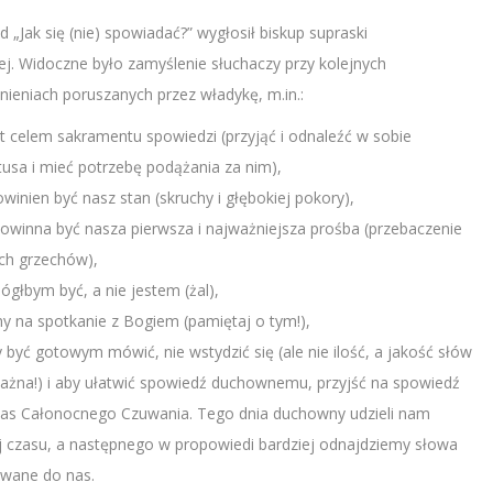
 „Jak się (nie) spowiadać?” wygłosił biskup supraski
ej. Widoczne było zamyślenie słuchaczy przy kolejnych
nieniach poruszanych przez władykę, m.in.:
st celem sakramentu spowiedzi (przyjąć i odnaleźć w sobie
tusa i mieć potrzebę podążania za nim),
owinien być nasz stan (skruchy i głębokiej pokory),
powinna być nasza pierwsza i najważniejsza prośba (przebaczenie
ch grzechów),
ógłbym być, a nie jestem (żal),
my na spotkanie z Bogiem (pamiętaj o tym!),
 być gotowym mówić, nie wstydzić się (ale nie ilość, a jakość słów
ważna!) i aby ułatwić spowiedź duchownemu, przyjść na spowiedź
as Całonocnego Czuwania. Tego dnia duchowny udzieli nam
j czasu, a następnego w propowiedi bardziej odnajdziemy słowa
owane do nas.