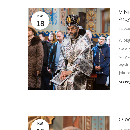
V Ni
KW.
Arc
18
18 kwi
W pią
stawia
radyk
wysłu
Jakub
Szcze
O po
KW.
15 kwi