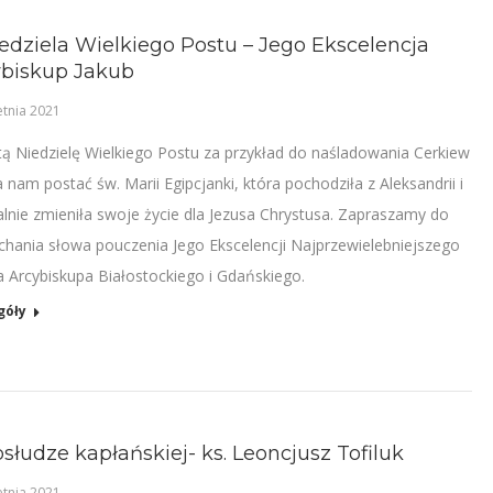
edziela Wielkiego Postu – Jego Ekscelencja
ybiskup Jakub
etnia 2021
tą Niedzielę Wielkiego Postu za przykład do naśladowania Cerkiew
 nam postać św. Marii Egipcjanki, która pochodziła z Aleksandrii i
alnie zmieniła swoje życie dla Jezusa Chrystusa. Zapraszamy do
chania słowa pouczenia Jego Ekscelencji Najprzewielebniejszego
a Arcybiskupa Białostockiego i Gdańskiego.
góły
słudze kapłańskiej- ks. Leoncjusz Tofiluk
etnia 2021