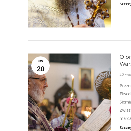
Szcze
O pr
KW.
War
20
20 kwi
Preze
Eksce
Siemi
Zwias
marca
Szcze