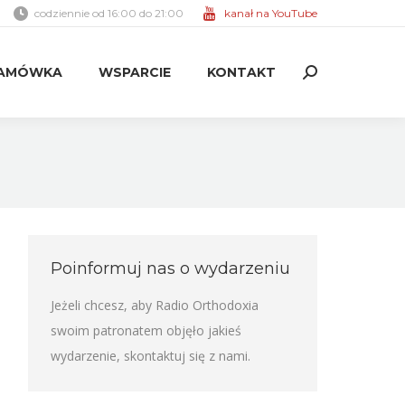
codziennie od 16:00 do 21:00
kanał na YouTube
AMÓWKA
WSPARCIE
KONTAKT
Search:
AMÓWKA
WSPARCIE
KONTAKT
Search:
Poinformuj nas o wydarzeniu
Jeżeli chcesz, aby Radio Orthodoxia
swoim patronatem objęło jakieś
wydarzenie,
skontaktuj się z nami
.