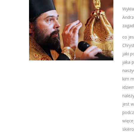
Wykład
Andrz
zagad
co je
Chrys
jaki p
jaka 
naszy
kim m
idzie
należy
jest 
podcz
więce
skier