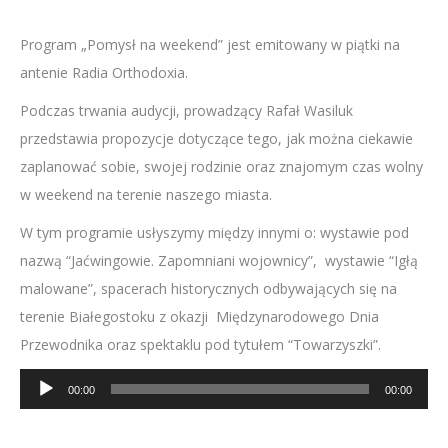
Program „Pomysł na weekend” jest emitowany w piątki na
antenie Radia Orthodoxia.
Podczas trwania audycji, prowadzący Rafał Wasiluk
przedstawia propozycje dotyczące tego, jak można ciekawie
zaplanować sobie, swojej rodzinie oraz znajomym czas wolny
w weekend na terenie naszego miasta.
W tym programie usłyszymy między innymi o: wystawie pod
nazwą “Jaćwingowie. Zapomniani wojownicy”, wystawie “Igłą
malowane”, spacerach historycznych odbywających się na
terenie Białegostoku z okazji Międzynarodowego Dnia
Przewodnika oraz spektaklu pod tytułem “Towarzyszki”.
Odtwarzacz
00:00
00:00
plików
dźwiękowych