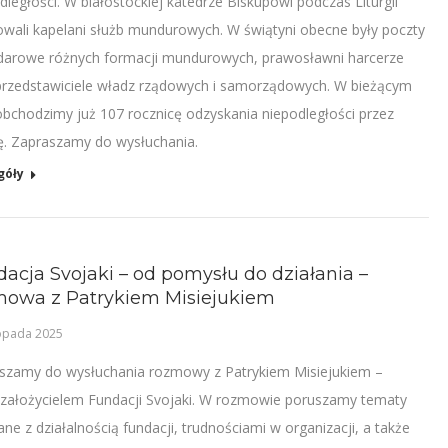
dległości. W białostockiej katedrze Biskupowi podczas Liturgii
owali kapelani służb mundurowych. W świątyni obecne były poczty
darowe różnych formacji mundurowych, prawosławni harcerze
przedstawiciele władz rządowych i samorządowych. W bieżącym
obchodzimy już 107 rocznicę odzyskania niepodległości przez
ę. Zapraszamy do wysłuchania.
góły
acja Svojaki – od pomysłu do działania –
mowa z Patrykiem Misiejukiem
topada 2025
szamy do wysłuchania rozmowy z Patrykiem Misiejukiem –
założycielem Fundacji Svojaki. W rozmowie poruszamy tematy
ne z działalnością fundacji, trudnościami w organizacji, a także