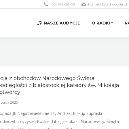
(85) 679-38-38
kontakt@orthodoxia.pl
NASZE AUDYCJE
O RADIU
R
NASZE AUDYCJE
O RADIU
R
acja z obchodów Narodowego Święta
odległości z białostockiej katedry św. Mikołaja
otwórcy
topada 2025
stopada JE Najprzewielebniejszy Andrzej Biskup Supraski
odniczył uroczystej Boskiej Liturgii z okazji Narodowego Święta