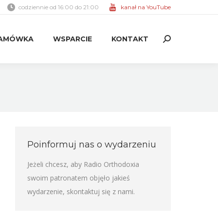
codziennie od 16:00 do 21:00
kanał na YouTube
AMÓWKA
WSPARCIE
KONTAKT
Search:
AMÓWKA
WSPARCIE
KONTAKT
Search:
Poinformuj nas o wydarzeniu
Jeżeli chcesz, aby Radio Orthodoxia
swoim patronatem objęło jakieś
wydarzenie,
skontaktuj się z nami
.