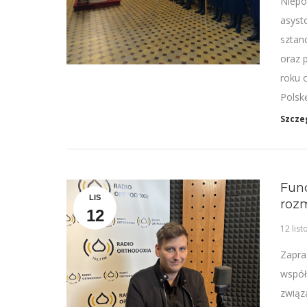
Niepo
asyst
sztan
oraz 
roku 
Polsk
Szcze
Fund
LIS
roz
12
12 lis
Zapra
współ
związa