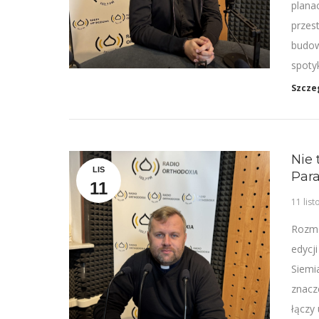
plana
przest
budow
spotyk
Szcze
Nie 
LIS
Para
11
11 lis
Rozmo
edycji
Siemi
znacze
łączy