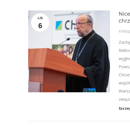
Nice
LIS
chrz
6
6 list
Zachę
Rekto
wygło
Powsz
Chrze
współ
Warsz
związ
Szcze