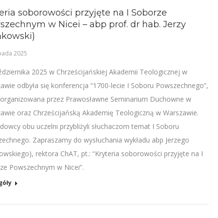
eria soborowości przyjęte na I Soborze
zechnym w Nicei – abp prof. dr hab. Jerzy
ńkowski)
opada 2025
ździernika 2025 w Chrześcijańskiej Akademii Teologicznej w
awie odbyła się konferencja “1700-lecie I Soboru Powszechnego”,
organizowana przez Prawosławne Seminarium Duchowne w
awie oraz Chrześcijańską Akademię Teologiczną w Warszawie.
dowcy obu uczelni przybliżyli słuchaczom temat I Soboru
echnego. Zapraszamy do wysłuchania wykładu abp Jerzego
owskiego), rektora ChAT, pt.: “Kryteria soborowości przyjęte na I
ze Powszechnym w Nicei”.
góły