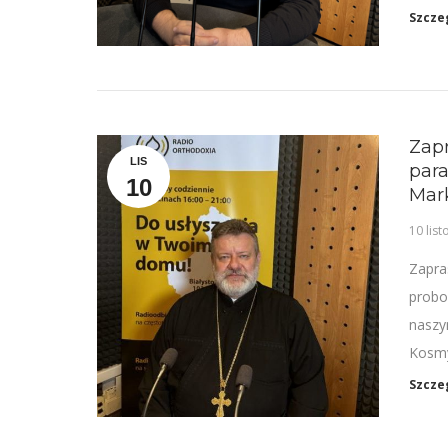
Szcze
Zapr
LIS
para
10
Mar
10 lis
Zapra
probo
naszy
Kosmy
Szcze