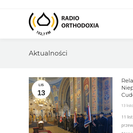
Aktualności
Rel
LIS
Niep
13
Cud
13 lis
11 li
przew