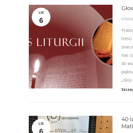
Głos
LIS
6
6 list
Prawo
treści
znacz
nas c
do ws
piękn
„Głos 
Szcze
40 l
LIS
Matk
6