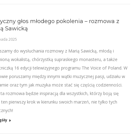
yczny głos młodego pokolenia – rozmowa z
ią Sawicką
opada 2025
szamy do wysłuchania rozmowy z Marią Sawicką, młodą i
nioną wokalistą, chórzystką supraskiego monasteru, a także
tniczką 16 edycji telewizyjnego programu The Voice of Poland. W
wie poruszamy między innymi wątki muzycznej pasji, udziału w
amie oraz tym jak muzyka może stać się częścią codzienności.
 ta rozmowa będzie inspiracją dla wszystkich, którzy boją się
ć ten pierwszy krok w kierunku swoich marzeń, nie tylko tych
cznych!
góły