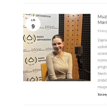
Muz
LIS
Mar
9
9 list
Zapra
uzdol
uczes
rozmo
progr
Niech
zrobi
muzy
Szcze