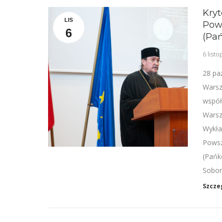
Kryt
LIS
Pows
6
(Pa
6 list
28 pa
Warsz
współ
Warsz
Wykła
Powsz
(Pańk
Sobor
Szcze