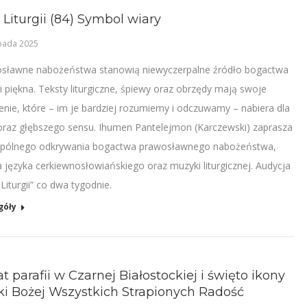
 Liturgii (84) Symbol wiary
opada 2025
sławne nabożeństwa stanowią niewyczerpalne źródło bogactwa
 i piękna. Teksty liturgiczne, śpiewy oraz obrzędy mają swoje
enie, które – im je bardziej rozumiemy i odczuwamy – nabiera dla
oraz głębszego sensu. Ihumen Pantelejmon (Karczewski) zaprasza
pólnego odkrywania bogactwa prawosławnego nabożeństwa,
a języka cerkiewnosłowiańskiego oraz muzyki liturgicznej. Audycja
Liturgii” co dwa tygodnie.
góły
at parafii w Czarnej Białostockiej i święto ikony
i Bożej Wszystkich Strapionych Radość