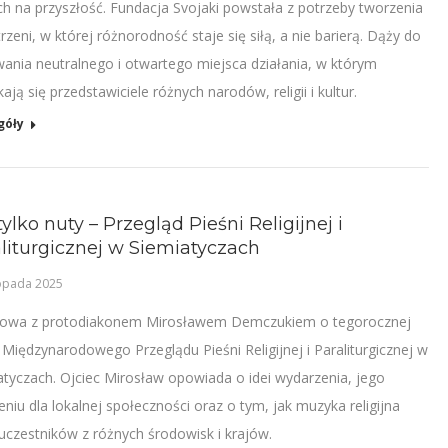
ch na przyszłość. Fundacja Svojaki powstała z potrzeby tworzenia
rzeni, w której różnorodność staje się siłą, a nie barierą. Dąży do
ania neutralnego i otwartego miejsca działania, w którym
ają się przedstawiciele różnych narodów, religii i kultur.
góły
tylko nuty – Przegląd Pieśni Religijnej i
liturgicznej w Siemiatyczach
topada 2025
wa z protodiakonem Mirosławem Demczukiem o tegorocznej
 Międzynarodowego Przeglądu Pieśni Religijnej i Paraliturgicznej w
atyczach. Ojciec Mirosław opowiada o idei wydarzenia, jego
niu dla lokalnej społeczności oraz o tym, jak muzyka religijna
 uczestników z różnych środowisk i krajów.