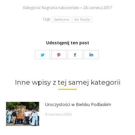
Kategoria:
Nagrania nabożeństw
28 czerwca 2017
Tagi:
Jabłeczna
św. Onufry
Udostępnij ten post
Share
Share
Share
Share
on
on
on
on
Twitter
Pinterest
Facebook
LinkedIn
Inne wpisy z tej samej kategorii
Uroczystości w Bielsku Podlaskim
8 czerwca 2026