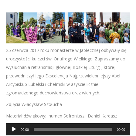
25 czerwca 2017 roku monasterze w Jabłecznej odbywały się
uroczystości ku czci św. Onufrego Wielkiego. Zapraszamy do
wysłuchania retransmisji głównej Boskiej Liturgii, której
przewodniczył Jego Ekscelencja Najprzewielebniejszy Abel
Arcybiskup Lubelski i Chełmski w asyście licznie
zgromadzonego duchowieństwa oraz wiernych.
Zdjęcia Władysław Szołucha
Materiał dźwiękowy: Ihumen Sofroniusz i Daniel Kardasz
Odtwarzacz
00:00
00:00
plików