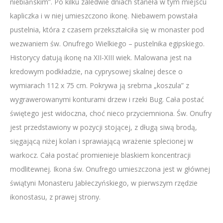
niebiańskim”. Po kilku zaledwie dniach staneła w tym miejscu
kapliczka i w niej umieszczono ikonę. Niebawem powstała
pustelnia, która z czasem przekształciła się w monaster pod
wezwaniem św. Onufrego Wielkiego – pustelnika egipskiego.
Historycy datują ikonę na XII-XIII wiek. Malowana jest na
kredowym podkładzie, na cyprysowej skalnej desce o
wymiarach 112 x 75 cm. Pokrywa ją srebrna „koszula” z
wygrawerowanymi konturami drzew i rzeki Bug. Cała postać
świętego jest widoczna, choć nieco przyciemniona. Św. Onufry
jest przedstawiony w pozycji stojącej, z długą siwą brodą,
sięgającą niżej kolan i sprawiającą wrażenie splecionej w
warkocz. Cała postać promienieje blaskiem koncentracji
modlitewnej. Ikona św. Onufrego umieszczona jest w głównej
świątyni Monasteru Jabłeczyńskiego, w pierwszym rzędzie
ikonostasu, z prawej strony.