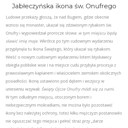
Jabłeczyńska ikona św. Onufrego
dźwiękowych
Ludowe przekazy głoszą, że nad Bugiem, gdzie obecnie
wznosi się monaster, ukazał się zdziwionym rybakom św.
Onufry i wypowiedział prorocze słowa:
w tym miejscu będą
sławić imię moje.
Wkrótce po tym cudownym wydarzeniu
przypłynęła tu Ikona Świętego, który ukazał się rybakom.
Wieść o nowym cudownym wydarzeniu lotem błyskawicy
obiegła pobliskie wsie i na miejsce cudu przybyła procesja z
prawosławnym kapłanem i właścicielem ziemskim okolicznych
posiadłości. Ikonę ustawiono pod dębem i wszyscy w
uniesieniu wzywali:
Święty Ojcze Onufry módl się za nami
.
W tym odludnym miejscu, otoczonym borem i
niebezpiecznymi mokradłami, nie można było pozostawić
ikony bez należytej ochrony, toteż kilku mężczyzn postanowiło
nie opuszczać tego miejsca i pełnić straż przy „darze