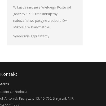
W każdą niedzielę Wielkiego Postu od
godziny 17.00 transmitujemy
nabożeństwo pasyjne z soboru św.
Mikołaja w Białymstoku.
Serdecznie zapraszamy
Kontakt
Adres
Radio Orthodoxia
ul. Antoniuk Fabryczny 13, 15-762 Białystok NIP:
5422760227