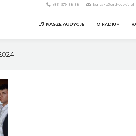
(85) 679-38-38
kontakt@orthodoxia.pl
NASZE AUDYCJE
O RADIU
R
NASZE AUDYCJE
O RADIU
R
 2024