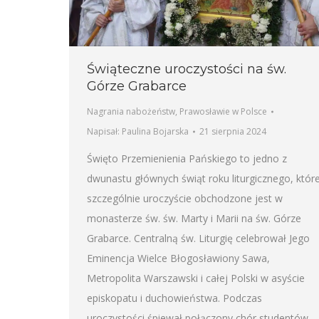
Świąteczne uroczystości na św.
Górze Grabarce
Nagrania nabożeństw
,
Prawosławie w Polsce
Napisał:
Paulina Bojarska
21 sierpnia 2024
Święto Przemienienia Pańskiego to jedno z
dwunastu głównych świąt roku liturgicznego, któr
szczególnie uroczyście obchodzone jest w
monasterze św. św. Marty i Marii na św. Górze
Grabarce. Centralną św. Liturgię celebrował Jego
Eminencja Wielce Błogosławiony Sawa,
Metropolita Warszawski i całej Polski w asyście
episkopatu i duchowieństwa. Podczas
uroczystości śpiewał połączony chór studentów