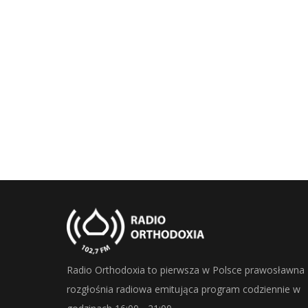
Radio Orthodoxia to pierwsza w Polsce prawosławna
rozgłośnia radiowa emitująca program codziennie w