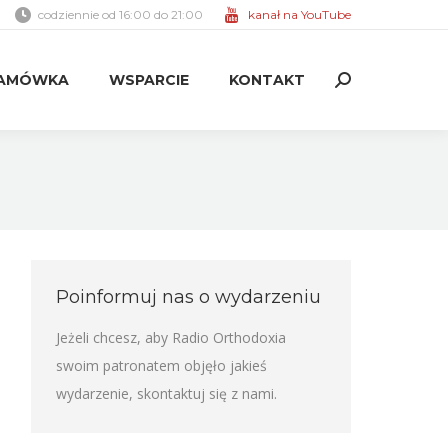
codziennie od 16:00 do 21:00
kanał na YouTube
AMÓWKA
WSPARCIE
KONTAKT
Search:
AMÓWKA
WSPARCIE
KONTAKT
Search:
Poinformuj nas o wydarzeniu
Jeżeli chcesz, aby Radio Orthodoxia
swoim patronatem objęło jakieś
wydarzenie,
skontaktuj się z nami
.