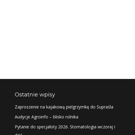
Ostatnie wpisy
Zaproszenie na kajakową pielgrzymkę do Supraśla
Audycje Agroinfo – blisko rolnika
Pytanie do specjalisty 2026. Stomatologia wczoraj i