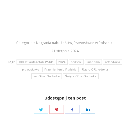
Categories:
Nagrania nabożeństw
,
Prawosławie w Polsce
21 sierpnia 2024
Tagi:
100 lat autokefalii PAKP
2024
cerkiew
Grabarka
orthodoxia
prawosławie
Przemienienie Pańskie
Radio ORthodoxia
św. Góra Grabarka
Święta Góra Grabarka
Udostępnij ten post
Share
Share
Share
Share
on
on
on
on
Twitter
Pinterest
Facebook
LinkedIn