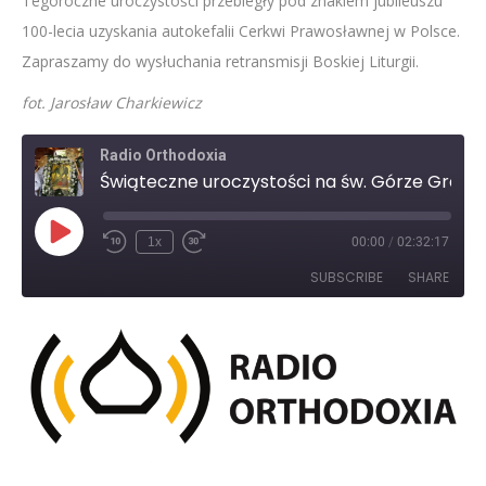
Tegoroczne uroczystości przebiegły pod znakiem jubileuszu
100-lecia uzyskania autokefalii Cerkwi Prawosławnej w Polsce.
Zapraszamy do wysłuchania retransmisji Boskiej Liturgii.
fot. Jarosław Charkiewicz
Radio Orthodoxia
Świąteczne uroczystości na św. Górze Grabarce
Play
1x
00:00
/
02:32:17
Rewind
Fast
Episode
10
Forward
SUBSCRIBE
SHARE
Seconds
30
seconds
SHARE
RSS FEED
LINK
EMBED