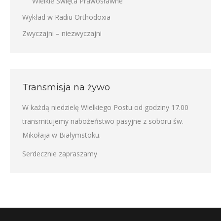
Wielkie Święta Prawosławne
Wykład w Radiu Orthodoxia
Zwyczajni – niezwyczajni
Transmisja na żywo
W każdą niedzielę Wielkiego Postu od godziny 17.00
transmitujemy nabożeństwo pasyjne z soboru św.
Mikołaja w Białymstoku.
Serdecznie zapraszamy