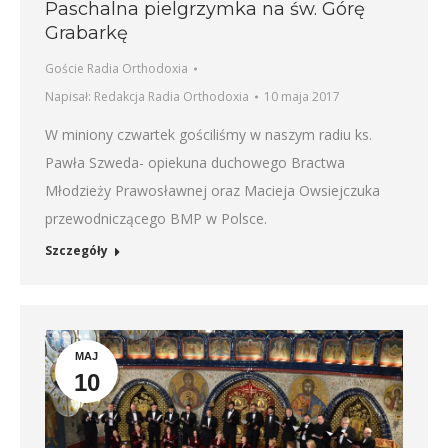
Paschalna pielgrzymka na św. Górę
Grabarkę
Goście Radia Orthodoxia
Napisał:
Redakcja Radia Orthodoxia
10 maja 2017
W miniony czwartek gościliśmy w naszym radiu ks.
Pawła Szweda- opiekuna duchowego Bractwa
Młodzieży Prawosławnej oraz Macieja Owsiejczuka
przewodniczącego BMP w Polsce.
Szczegóły
MAJ
10