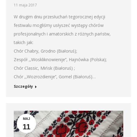
11 maja 2017
W drugim dniu przesłuchań tegorocznej edycji
festiwalu mogliśmy usłyszeć występy chórów
profesjonalnych i amatorskich z różnych państw,
takich jak:
Chór Chabry, Grodno (Białoruś);
Zespół ,,Woskliknowienije’’, Hajnówka (Polska);
Chór Classic, Mińsk (Białoruś) ;
Chór ,,Wozrożdienije’’, Gomel (Białoruś)…
Szczegóły
MAJ
11