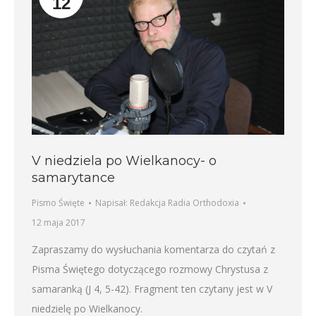
12
V niedziela po Wielkanocy- o
samarytance
Pismo Święte
Napisał:
Redakcja Radia Orthodoxia
12 maja 2017
Zapraszamy do wysłuchania komentarza do czytań z
Pisma Świętego dotyczącego rozmowy Chrystusa z
samaranką (J 4, 5-42). Fragment ten czytany jest w V
niedzielę po Wielkanocy.