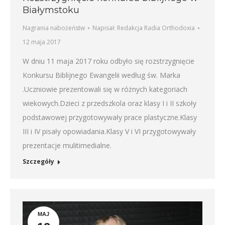
Białymstoku
Nagrania nabożeństw
Napisał:
Redakcja Radia Orthodoxia
12 maja 2017
W dniu 11 maja 2017 roku odbyło się rozstrzygnięcie
Konkursu Biblijnego Ewangelii według św. Marka
.Uczniowie prezentowali się w różnych kategoriach
wiekowych.Dzieci z przedszkola oraz klasy I i II szkoły
podstawowej przygotowywały prace plastyczne.Klasy
III i IV pisały opowiadania.Klasy V i VI przygotowywały
prezentacje mulitimedialne.
Szczegóły
MAJ