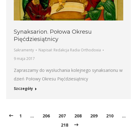
Synaksarion. Połowa Okresu
Pięćdziesiątnicy
Sakramenty
Napisał:
Redakcja Radia Orthodoxia
9 maja 2017
Zapraszamy do wysłuchania kolejnego synaksarionu w
dzień Połowy Okresu Pięćdziesiątnicy
Szczegóły
1
…
206
207
208
209
210
…
218