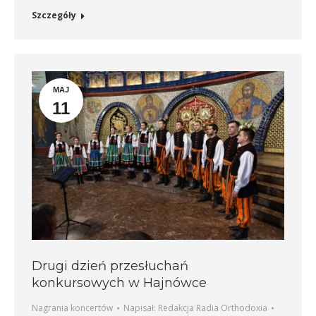
Szczegóły
MAJ
11
Drugi dzień przesłuchań
konkursowych w Hajnówce
Nagrania koncertów
Napisał:
Redakcja Radia Orthodoxia