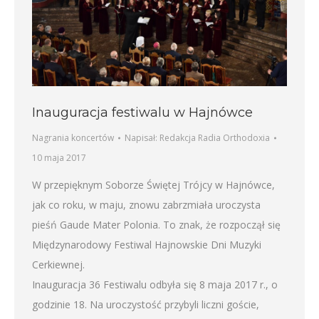
Inauguracja festiwalu w Hajnówce
Nagrania koncertów
Napisał:
Redakcja Radia Orthodoxia
10 maja 2017
W przepięknym Soborze Świętej Trójcy w Hajnówce,
jak co roku, w maju, znowu zabrzmiała uroczysta
pieśń Gaude Mater Polonia. To znak, że rozpoczął się
Międzynarodowy Festiwal Hajnowskie Dni Muzyki
Cerkiewnej.
Inauguracja 36 Festiwalu odbyła się 8 maja 2017 r., o
godzinie 18. Na uroczystość przybyli liczni goście,