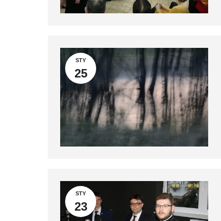
STY
25
STY
23