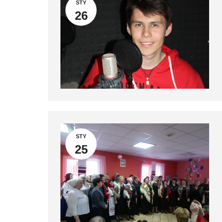
STY
26
STY
25