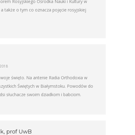
rem Rosyjskiego Ośrodka Nauki i Kultury w
 także o tym co oznacza pojęcie rosyjskiej
 2018
swoje święto. Na antenie Radia Orthodoxia w
 Wszystkich Świętych w Białymstoku. Powodów do
dsi słuchacze swoim dziadkom i babciom.
ik, prof UwB