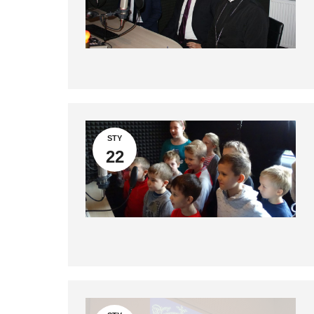
STY
22