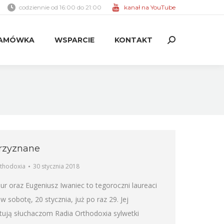
codziennie od 16:00 do 21:00
kanał na YouTube
AMÓWKA
WSPARCIE
KONTAKT
Search:
AMÓWKA
WSPARCIE
KONTAKT
Search:
przyznane
rthodoxia
30 stycznia 2018
ur oraz Eugeniusz Iwaniec to tegoroczni laureaci
 sobotę, 20 stycznia, już po raz 29. Jej
ntują słuchaczom Radia Orthodoxia sylwetki