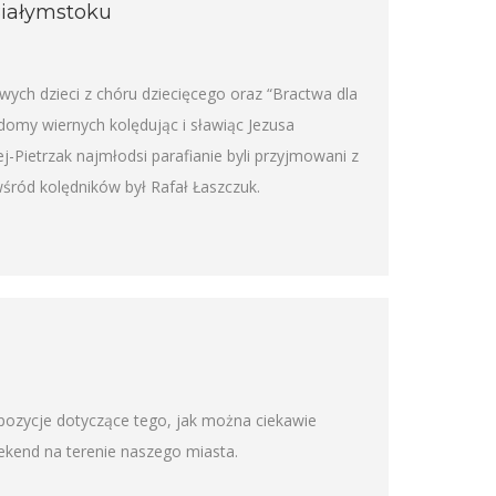
Białymstoku
ych dzieci z chóru dziecięcego oraz “Bractwa dla
omy wiernych kolędując i sławiąc Jezusa
j-Pietrzak najmłodsi parafianie byli przyjmowani z
śród kolędników był Rafał Łaszczuk.
pozycje dotyczące tego, jak można ciekawie
kend na terenie naszego miasta.