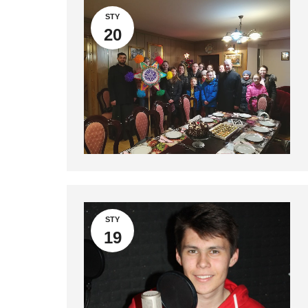
STY
20
STY
19