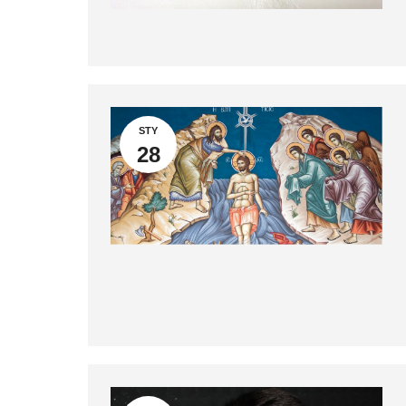
STY
28