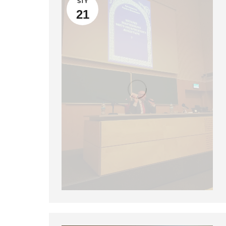
STY
21