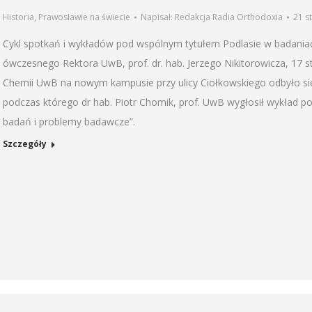
Historia
,
Prawosławie na świecie
Napisał:
Redakcja Radia Orthodoxia
21 s
Cykl spotkań i wykładów pod wspólnym tytułem Podlasie w badania
ówczesnego Rektora UwB, prof. dr. hab. Jerzego Nikitorowicza, 17 sty
Chemii UwB na nowym kampusie przy ulicy Ciołkowskiego odbyło się
podczas którego dr hab. Piotr Chomik, prof. UwB wygłosił wykład p
badań i problemy badawcze”.
Szczegóły