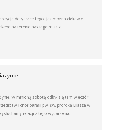
pozycje dotyczące tego, jak można ciekawie
kend na terenie naszego miasta.
iażynie
ażynie. W minioną sobotę odbył się tam wieczór
zedstawił chór parafii pw. św. proroka Eliasza w
ysłuchamy relacji z tego wydarzenia.