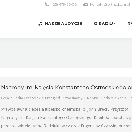
(85) 679-38-38
kontakt@orthodoxia.pl
NASZE AUDYCJE
O RADIU
R
NASZE AUDYCJE
O RADIU
R
Nagrody im. Księcia Konstantego Ostrogskiego 
Goście Radia Orthodoxia
,
Przegląd Prawosławny
Napisał:
Redakcja Radia O
Prawosławna diecezja lubelsko-chełmska, o. John Breck, Krzysztof T
Nagrody im. Księcia Konstantego Ostrogskiego. Kapituła zebrała się w
przedstawiciele, Anna Radziukiewicz oraz Eugeniusz Czykwin, preze