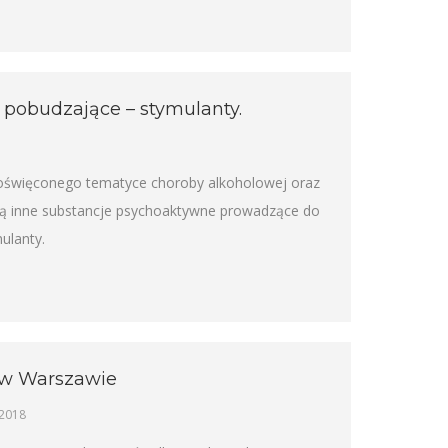
 pobudzające – stymulanty.
 poświęconego tematyce choroby alkoholowej oraz
ną inne substancje psychoaktywne prowadzące do
ulanty.
y w Warszawie
 2018