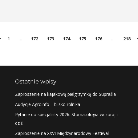
1
…
172
173
174
175
176
…
218
Ostatnie wpisy
Zaproszenie na kajakową pielgrzymkę do Supraśla
Audycje Agroinfo – blisko rolnika
Pytanie do specjalisty 2026. Stomatologia wczoraj i
dziś
Zaproszenie na XXVI Międzynarodowy Festiwal