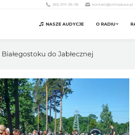
(85) 679-38-38
kontakt@orthodoxia.pl
NASZE AUDYCJE
O RADIU
R
NASZE AUDYCJE
O RADIU
R
 Białegostoku do Jabłecznej