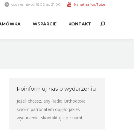
codziennie od 16:00 do 21:00
kanał na YouTube
AMÓWKA
WSPARCIE
KONTAKT
Search:
AMÓWKA
WSPARCIE
KONTAKT
Search:
Poinformuj nas o wydarzeniu
Jeżeli chcesz, aby Radio Orthodoxia
swoim patronatem objęło jakieś
wydarzenie,
skontaktuj się z nami
.