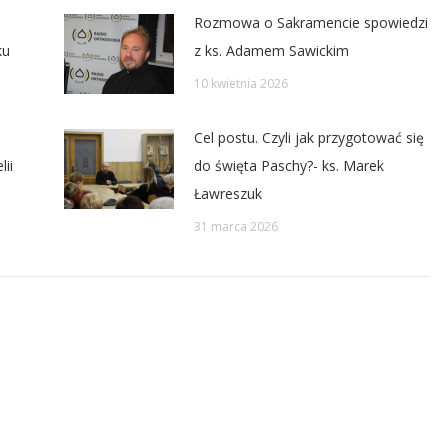
Rozmowa o Sakramencie spowiedzi
ku
z ks. Adamem Sawickim
10 kwietnia 2026
Cel postu. Czyli jak przygotować się
ii
do święta Paschy?- ks. Marek
Ławreszuk
31 marca 2026