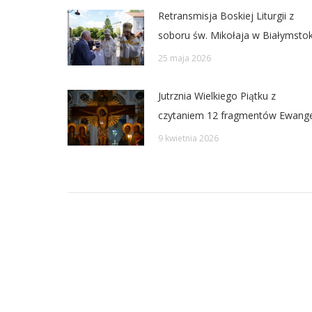
Retransmisja Boskiej Liturgii z
soboru św. Mikołaja w Białymsto
25 maja 2026
Jutrznia Wielkiego Piątku z
czytaniem 12 fragmentów Ewangel
9 kwietnia 2026