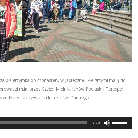
za pielgrzymka do monasteru w Jabłecznej. Pielgrzymi mają do
owadzi m.in. przez Czyże, Mielnik, Janów Podlaski i Terespol.
rzeddzień uroczystości ku czci św. Onufrego.
Używaj
00:00
strzałek