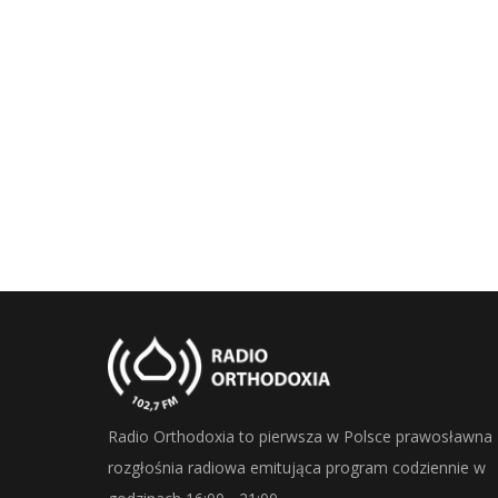
Radio Orthodoxia to pierwsza w Polsce prawosławna
rozgłośnia radiowa emitująca program codziennie w