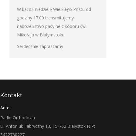
W każdą niedzielę Wielkiego Postu od
godziny 17.00 transmitujemy
nabożeństwo pasyjne z soboru św.
Mikołaja w Białymstoku.
Serdecznie zapraszamy
Kontakt
Adres
Radio Orthodoxia
ul. Antoniuk Fabryczny 13, 15-762 Białystok NIP:
5422760227