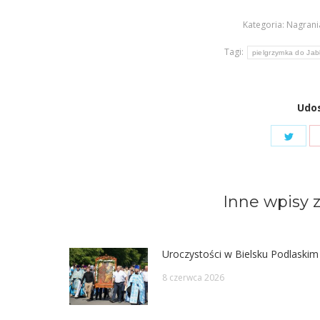
Kategoria:
Nagrani
Tagi:
pielgrzymka do Jab
Udos
Shar
on
Twit
Inne wpisy z
Uroczystości w Bielsku Podlaskim
8 czerwca 2026