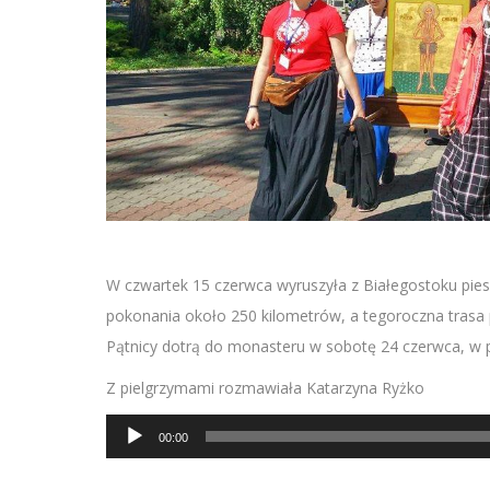
W czwartek 15 czerwca wyruszyła z Białegostoku pies
pokonania około 250 kilometrów, a tegoroczna trasa pr
Pątnicy dotrą do monasteru w sobotę 24 czerwca, w p
Z pielgrzymami rozmawiała Katarzyna Ryżko
Odtwarzacz
00:00
plików
dźwiękowych