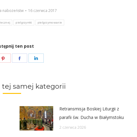
do
góry/do
a nabożeństw
16 czerwca 2017
dołu
łecznej
pielgrzymki
pielgrzymowanie
aby
zwiększyć
lub
tępnij ten post
zmniejszyć
e
Share
Share
Share
głośność.
on
on
on
ter
Pinterest
Facebook
LinkedIn
 tej samej kategorii
Retransmisja Boskiej Liturgii z
parafii św. Ducha w Białymstoku
2 czerwca 2026