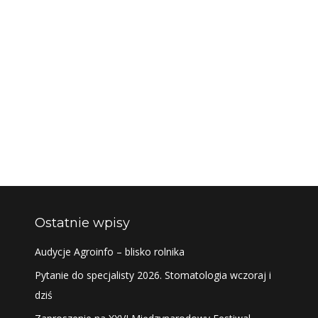
Ostatnie wpisy
Audycje Agroinfo – blisko rolnika
Pytanie do specjalisty 2026. Stomatologia wczoraj i
dziś