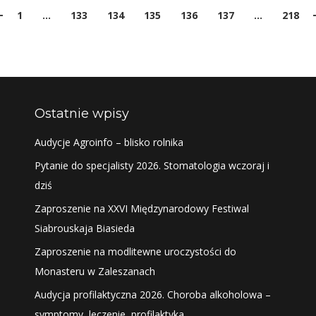
1
…
133
134
135
136
137
…
218
Ostatnie wpisy
Audycje Agroinfo – blisko rolnika
Pytanie do specjalisty 2026. Stomatologia wczoraj i
dziś
Zaproszenie na XXVI Międzynarodowy Festiwal
Siabrouskaja Biasieda
Zaproszenie na modlitewne uroczystości do
Monasteru w Zaleszanach
Audycja profilaktyczna 2026. Choroba alkoholowa –
symptomy, leczenie, profilaktyka