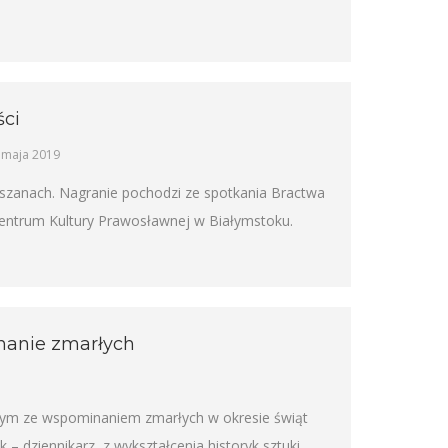
ści
 maja 2019
zanach. Nagranie pochodzi ze spotkania Bractwa
Centrum Kultury Prawosławnej w Białymstoku.
nanie zmarłych
nym ze wspominaniem zmarłych w okresie świąt
 dziennikarz, z wykształcenia historyk sztuki.