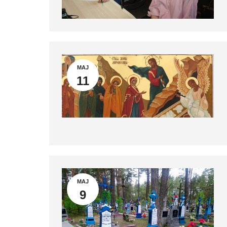
MAJ
11
MAJ
9