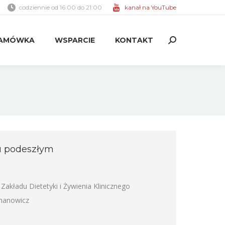
codziennie od 16:00 do 21:00
kanał na YouTube
AMÓWKA
WSPARCIE
KONTAKT
Search:
AMÓWKA
WSPARCIE
KONTAKT
Search:
ku podeszłym
akładu Dietetyki i Żywienia Klinicznego
chanowicz