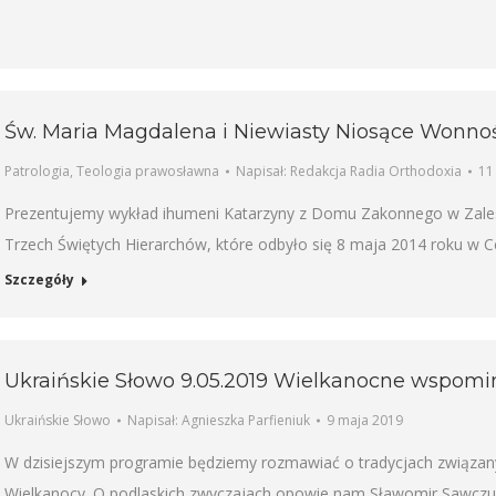
Św. Maria Magdalena i Niewiasty Niosące Wonno
Patrologia
,
Teologia prawosławna
Napisał:
Redakcja Radia Orthodoxia
11
Prezentujemy wykład ihumeni Katarzyny z Domu Zakonnego w Zales
Trzech Świętych Hierarchów, które odbyło się 8 maja 2014 roku w 
Szczegóły
Ukraińskie Słowo 9.05.2019 Wielkanocne wspomi
Ukraińskie Słowo
Napisał:
Agnieszka Parfieniuk
9 maja 2019
W dzisiejszym programie będziemy rozmawiać o tradycjach związa
Wielkanocy. O podlaskich zwyczajach opowie nam Sławomir Sawczuk –