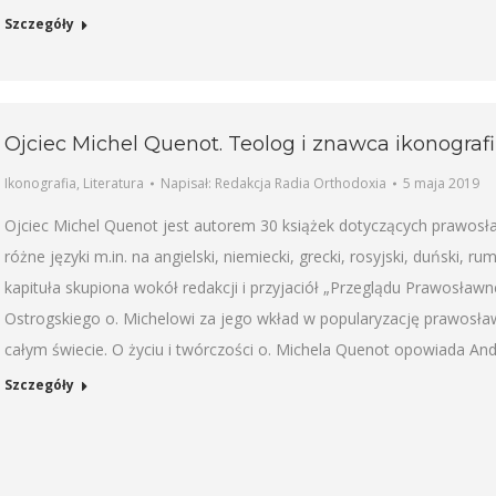
Szczegóły
Ojciec Michel Quenot. Teolog i znawca ikonografi
Ikonografia
,
Literatura
Napisał:
Redakcja Radia Orthodoxia
5 maja 2019
Ojciec Michel Quenot jest autorem 30 książek dotyczących prawosła
różne języki m.in. na angielski, niemiecki, grecki, rosyjski, duński, r
kapituła skupiona wokół redakcji i przyjaciół „Przeglądu Prawosław
Ostrogskiego o. Michelowi za jego wkład w popularyzację prawosław
całym świecie. O życiu i twórczości o. Michela Quenot opowiada And
Szczegóły