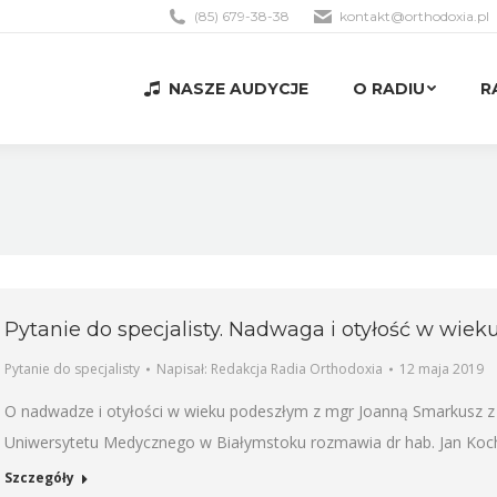
(85) 679-38-38
kontakt@orthodoxia.pl
NASZE AUDYCJE
O RADIU
R
NASZE AUDYCJE
O RADIU
R
Pytanie do specjalisty. Nadwaga i otyłość w wie
Pytanie do specjalisty
Napisał:
Redakcja Radia Orthodoxia
12 maja 2019
O nadwadze i otyłości w wieku podeszłym z mgr Joanną Smarkusz z Z
Uniwersytetu Medycznego w Białymstoku rozmawia dr hab. Jan Ko
Szczegóły