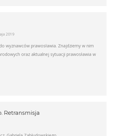
aja 2019
ny do wyznawców prawosławia. Znajdziemy w nim
narodowych oraz aktualnej sytuacji prawosławia w
o. Retransmisja
cz. Gabriela Zabłudowskiego