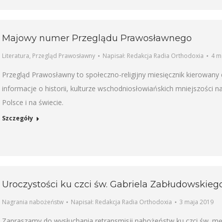
Majowy numer Przeglądu Prawosławnego
Literatura
,
Przegląd Prawosławny
Napisał:
Redakcja Radia Orthodoxia
4 m
Przegląd Prawosławny to społeczno-religijny miesięcznik kierowa
informacje o historii, kulturze wschodniosłowiańskich mniejszości 
Polsce i na świecie.
Szczegóły
Uroczystości ku czci św. Gabriela Zabłudowskieg
Nagrania nabożeństw
Napisał:
Redakcja Radia Orthodoxia
3 maja 2019
Zapraszamy do wysłuchania retransmisji nabożeństw ku czci św. mę