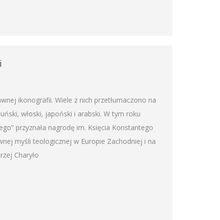
i
wnej ikonografii. Wiele z nich przetłumaczono na
umuński, włoski, japoński i arabski. W tym roku
nego” przyznała nagrodę im. Księcia Konstantego
nej myśli teologicznej w Europie Zachodniej i na
rzej Charyło