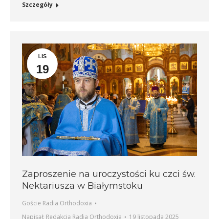
Szczegóły
LIS
19
Zaproszenie na uroczystości ku czci św.
Nektariusza w Białymstoku
Goście Radia Orthodoxia
Napisał:
Redakcja Radia Orthodoxia
19 listopada 2025