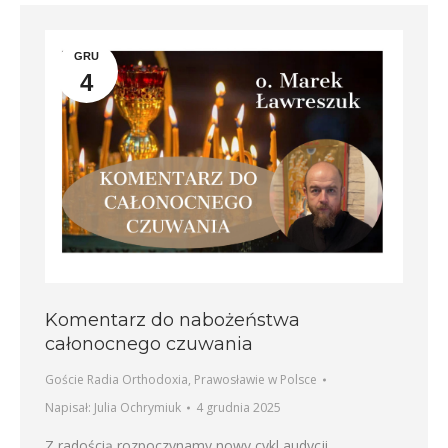
GRU
4
Komentarz do nabożeństwa
całonocnego czuwania
Goście Radia Orthodoxia
,
Prawosławie w Polsce
Napisał:
Julia Ochrymiuk
4 grudnia 2025
Z radością rozpoczynamy nowy cykl audycji