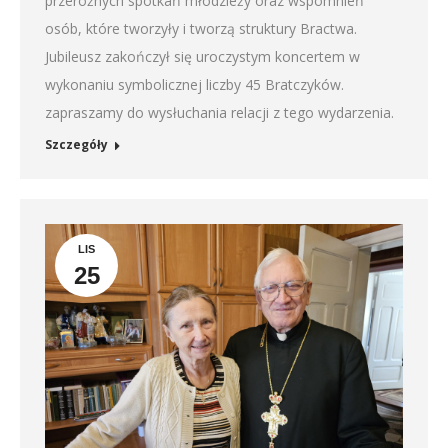
przeróżnych spotkań młodzieży oraz wspomnień
osób, które tworzyły i tworzą struktury Bractwa.
Jubileusz zakończył się uroczystym koncertem w
wykonaniu symbolicznej liczby 45 Bratczyków.
zapraszamy do wysłuchania relacji z tego wydarzenia.
Szczegóły
LIS
25