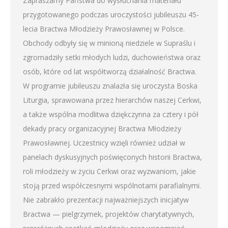
Zapraszamy Państwa do wysłuchania materiału
przygotowanego podczas uroczystości jubileuszu 45-
lecia Bractwa Młodzieży Prawosławnej w Polsce.
Obchody odbyły się w minioną niedziele w Supraślu i
zgromadziły setki młodych ludzi, duchowieństwa oraz
osób, które od lat współtworzą działalność Bractwa.
W programie jubileuszu znalazła się uroczysta Boska
Liturgia, sprawowana przez hierarchów naszej Cerkwi,
a także wspólna modlitwa dziękczynna za cztery i pół
dekady pracy organizacyjnej Bractwa Młodzieży
Prawosławnej. Uczestnicy wzięli również udział w
panelach dyskusyjnych poświęconych historii Bractwa,
roli młodzieży w życiu Cerkwi oraz wyzwaniom, jakie
stoją przed współczesnymi wspólnotami parafialnymi.
Nie zabrakło prezentacji najważniejszych inicjatyw
Bractwa — pielgrzymek, projektów charytatywnych,