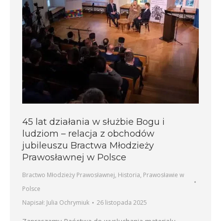
45 lat działania w służbie Bogu i
ludziom – relacja z obchodów
jubileuszu Bractwa Młodzieży
Prawosławnej w Polsce
Bractwo Młodzieży Prawosławnej
,
Historia
,
Prawosławie w
Polsce
Napisał:
Julia Ochrymiuk
26 listopada 2025