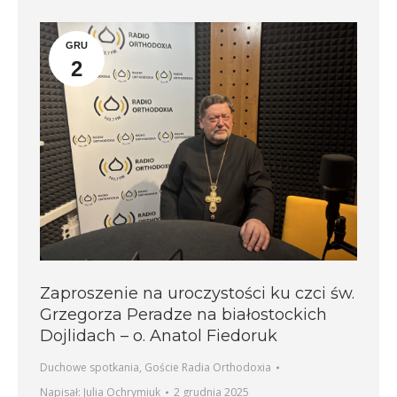
GRU
2
Zaproszenie na uroczystości ku czci św.
Grzegorza Peradze na białostockich
Dojlidach – o. Anatol Fiedoruk
Duchowe spotkania
,
Goście Radia Orthodoxia
Napisał:
Julia Ochrymiuk
2 grudnia 2025