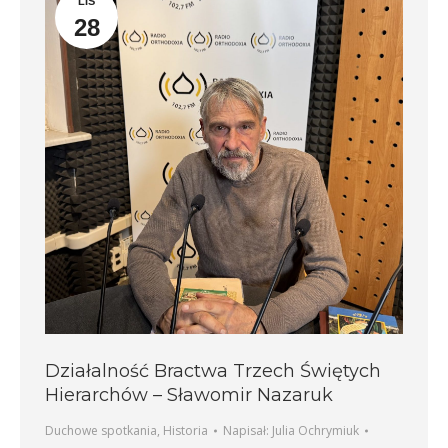
LIS
28
Działalność Bractwa Trzech Świętych
Hierarchów – Sławomir Nazaruk
Duchowe spotkania
,
Historia
Napisał:
Julia Ochrymiuk