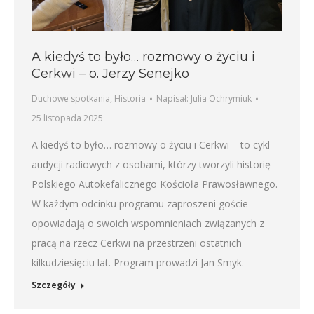
A kiedyś to było… rozmowy o życiu i
Cerkwi – o. Jerzy Senejko
Duchowe spotkania
,
Historia
Napisał:
Julia Ochrymiuk
25 listopada 2025
A kiedyś to było… rozmowy o życiu i Cerkwi – to cykl
audycji radiowych z osobami, którzy tworzyli historię
Polskiego Autokefalicznego Kościoła Prawosławnego.
W każdym odcinku programu zaproszeni goście
opowiadają o swoich wspomnieniach związanych z
pracą na rzecz Cerkwi na przestrzeni ostatnich
kilkudziesięciu lat. Program prowadzi Jan Smyk.
Szczegóły