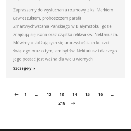
Zapraszamy do wysłuchania rozmowy z ks. Markiem
Ławreszukiem, proboszczem parafii
Zmartwychwstania Pańskiego w Białymstoku, gdzie
znajdują się ikona oraz cząstka relikwii św. Nektariusza.
Mówimy o zbliżających się uroczystościach ku czci
świętego oraz o tym, kim był św. Nektariusz i dlaczego
jego postać jest ważna dla wielu wiernych.
Szczegóły
1
…
12
13
14
15
16
…
218