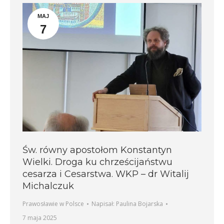
MAJ
7
Św. równy apostołom Konstantyn
Wielki. Droga ku chrześcijaństwu
cesarza i Cesarstwa. WKP – dr Witalij
Michalczuk
Prawosławie w Polsce
Napisał:
Paulina Bojarska
7 maja 2025