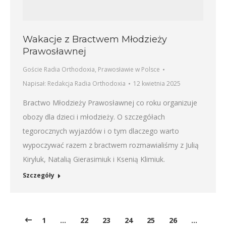
Wakacje z Bractwem Młodzieży
Prawosławnej
Goście Radia Orthodoxia
,
Prawosławie w Polsce
Napisał:
Redakcja Radia Orthodoxia
12 kwietnia 2025
Bractwo Młodzieży Prawosławnej co roku organizuje
obozy dla dzieci i młodzieży. O szczegółach
tegorocznych wyjazdów i o tym dlaczego warto
wypoczywać razem z bractwem rozmawialiśmy z Julią
Kiryluk, Natalią Gierasimiuk i Ksenią Klimiuk.
Szczegóły
1
…
22
23
24
25
26
…