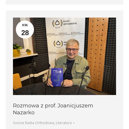
KW.
28
Rozmowa z prof. Joanicjuszem
Nazarko
Goście Radia Orthodoxia
,
Literatura