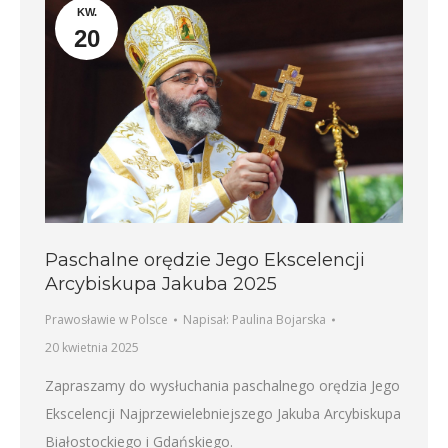
KW.
20
Paschalne orędzie Jego Ekscelencji
Arcybiskupa Jakuba 2025
Prawosławie w Polsce
Napisał:
Paulina Bojarska
20 kwietnia 2025
Zapraszamy do wysłuchania paschalnego orędzia Jego
Ekscelencji Najprzewielebniejszego Jakuba Arcybiskupa
Białostockiego i Gdańskiego.