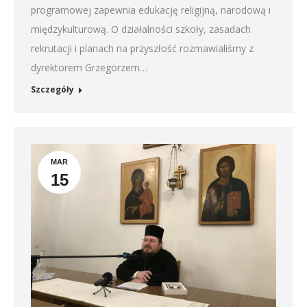
programowej zapewnia edukację religijną, narodową i
międzykulturową. O działalności szkoły, zasadach
rekrutacji i planach na przyszłość rozmawialiśmy z
dyrektorem Grzegorzem…
Szczegóły
MAR
15