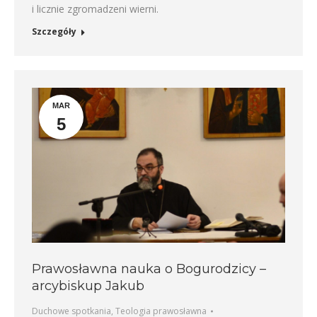
i licznie zgromadzeni wierni.
Szczegóły
MAR
5
Prawosławna nauka o Bogurodzicy –
arcybiskup Jakub
Duchowe spotkania
,
Teologia prawosławna