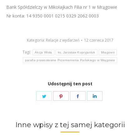
Bank Spółdzielczy w Mikołajkach Filia nr 1 w Mrągowie
Nr konta: 14 9350 0001 0215 0329 2062 0003
Kategoria:
Relacje z wydarzeń
12 czerwca 2017
Tagi:
Akcja Wisła
ks. Jarosław Kupryjaniuk
Mragowo
parafia prawosławne Przemienienia Pańskiego w Mrągowie
Udostępnij ten post
Share
Share
Share
Share
on
on
on
on
Twitter
Pinterest
Facebook
LinkedIn
Inne wpisy z tej samej kategorii