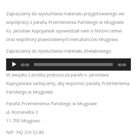
Zapraszamy do wysłuchania materiału przygotowanego we
współpracy z parafią Przemienienia Pańskiego w Mrągowie.
Ks. Jarosław Kupryjaniuk opowiedział nam o historii cerkwi
oraz wspólnoty prawosławnych mieszkańców Mrągowa.
Zapraszamy do wysłuchania materiału dźwiękowego.
Odtwarzacz
00:00
00:00
plików
W związku z prośbą proboszcza parafii o. Jarosława
dźwiękowych
Kupryjaniuka zachęcamy, aby wspomóc parafię Przemienienia
Pańskiego w Mrągowie:
Parafia Przemienienia Pańskiego w Mrągowie
ul. Roosevelta 3
11-700 Mrągowo
NIP: 742 210 52 80