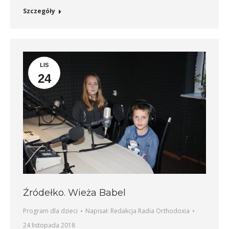
Szczegóły
LIS
24
Źródełko. Wieża Babel
Program dla dzieci
Napisał:
Redakcja Radia Orthodoxia
24 listopada 2018