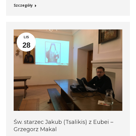
Szczegóły
LIS
28
Św. starzec Jakub (Tsalikis) z Eubei –
Grzegorz Makal