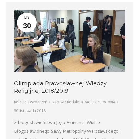
LIS
30
Olimpiada Prawosławnej Wiedzy
Religijnej 2018/2019
Relacje z wydarzeń
Napisał:
Redakcja Radia Orthodoxia
30 listopada 2018
Z błogosławieństwa Jego Eminencji Wielce
Błogosławionego Sawy Metropolity Warszawskiego i