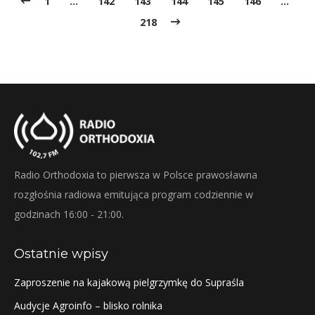
1
…
142
143
144
145
146
…
218
Radio Orthodoxia to pierwsza w Polsce prawosławna
rozgłośnia radiowa emitująca program codziennie w
godzinach 16:00 - 21:00.
Ostatnie wpisy
Zaproszenie na kajakową pielgrzymkę do Supraśla
Audycje Agroinfo – blisko rolnika