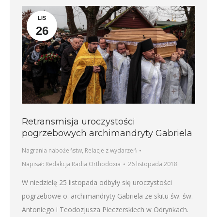
LIS
26
Retransmisja uroczystości
pogrzebowych archimandryty Gabriela
Nagrania nabożeństw
,
Relacje z wydarzeń
Napisał:
Redakcja Radia Orthodoxia
26 listopada 2018
W niedzielę 25 listopada odbyły się uroczystości
pogrzebowe o. archimandryty Gabriela ze skitu św. św.
Antoniego i Teodozjusza Pieczerskiech w Odrynkach.