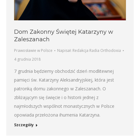
Dom Zakonny Świętej Katarzyny w
Zaleszanach
Prawosławie w Polsce
Napisał:
Redakcja Radia Orthodoxia
4 grudnia 2018
7 grudnia będziemy obchodzić dzień modlitewnej
pamięci św. Katarzyny Aleksandryjskiej, która jest
patronką domu zakonnego w Zaleszanach. O
zbliżającym się święcie i o historii jednej z
najmłodszych wspólnot monastycznych w Polsce
opowiada przełożona ihumenia Katarzyna.
Szczegóły