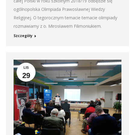
całej Polski w roku szkolnym 2018/19 odbędzie się
ogólnopolska Olimpiada Prawosławnej Wiedzy
Religijnej. O tegorocznym temacie temacie olimpiady
rozmawiamy z o. Mirosławem Filimoniukiem.
Szczegóły
LIS
29