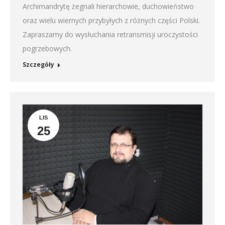
Archimandrytę żegnali hierarchowie, duchowieństwo
oraz wielu wiernych przybyłych z różnych części Polski.
Zapraszamy do wysłuchania retransmisji uroczystości
pogrzebowych.
Szczegóły
LIS
25