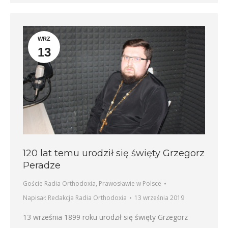
WRZ
13
120 lat temu urodził się święty Grzegorz
Peradze
Goście Radia Orthodoxia
,
Prawosławie w Polsce
Napisał:
Redakcja Radia Orthodoxia
13 września 2019
13 września 1899 roku urodził się święty Grzegorz