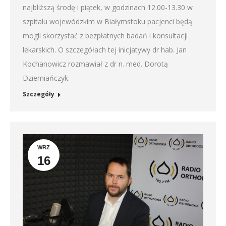
najbliższą środę i piątek, w godzinach 12.00-13.30 w
szpitalu wojewódzkim w Białymstoku pacjenci będą
mogli skorzystać z bezpłatnych badań i konsultacji
lekarskich. O szczegółach tej inicjatywy dr hab. Jan
Kochanowicz rozmawiał z dr n. med. Dorotą
Dziemiańczyk.
Szczegóły
WRZ
16