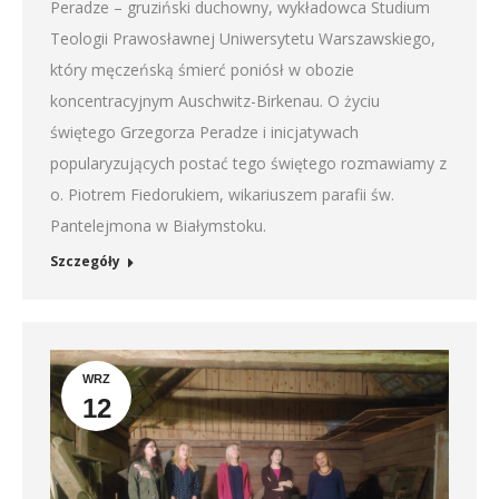
Peradze – gruziński duchowny, wykładowca Studium
Teologii Prawosławnej Uniwersytetu Warszawskiego,
który męczeńską śmierć poniósł w obozie
koncentracyjnym Auschwitz-Birkenau. O życiu
świętego Grzegorza Peradze i inicjatywach
popularyzujących postać tego świętego rozmawiamy z
o. Piotrem Fiedorukiem, wikariuszem parafii św.
Pantelejmona w Białymstoku.
Szczegóły
WRZ
12