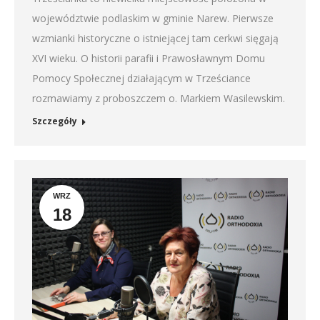
województwie podlaskim w gminie Narew. Pierwsze
wzmianki historyczne o istniejącej tam cerkwi sięgają
XVI wieku. O historii parafii i Prawosławnym Domu
Pomocy Społecznej działającym w Trześciance
rozmawiamy z proboszczem o. Markiem Wasilewskim.
Szczegóły
WRZ
18