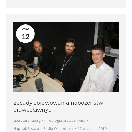
WRZ
12
Zasady sprawowania nabożeństw
prawosławnych
Literatura
,
Liturgika
,
Teologia prawosławna
Napisał:
Redakcja Radia Orthodoxia
12 września 2019