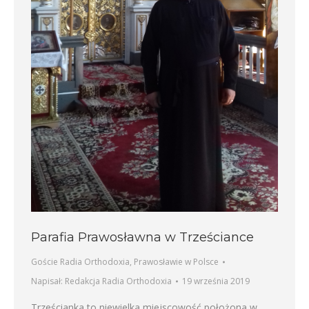
Parafia Prawosławna w Trześciance
Goście Radia Orthodoxia
,
Prawosławie w Polsce
Napisał:
Redakcja Radia Orthodoxia
19 września 2019
Trześcianka to niewielka miejscowość położona w