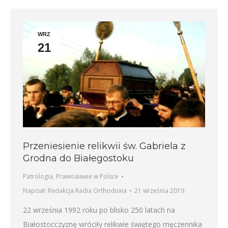
WRZ
21
Przeniesienie relikwii św. Gabriela z
Grodna do Białegostoku
Patrologia
,
Prawosławie w Polsce
Napisał:
Redakcja Radia Orthodoxia
21 września 2019
22 września 1992 roku po blisko 250 latach na
Białostocczyznę wróciły relikwie świętego męczennika