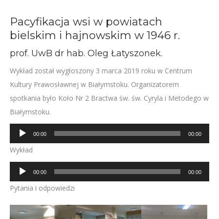
Pacyfikacja wsi w powiatach
bielskim i hajnowskim w 1946 r.
prof. UwB dr hab. Oleg Łatyszonek.
Wykład został wygłoszony 3 marca 2019 roku w Centrum
Kultury Prawosławnej w Białymstoku. Organizatorem
spotkania było Koło Nr 2 Bractwa św. św. Cyryla i Metodego w
Białymstoku.
Odtwarzacz
00:00
00:00
plików
Wykład
dźwiękowych
Odtwarzacz
00:00
00:00
plików
Pytania i odpowiedzi
dźwiękowych