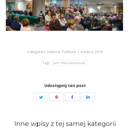
Categories:
Historia
,
Podlasie
4 marca 2019
Tagi:
prof. Oleg Łatyszonek
Udostępnij ten post
Share
Share
Share
Share
on
on
on
on
Twitter
Pinterest
Facebook
LinkedIn
Inne wpisy z tej samej kategorii