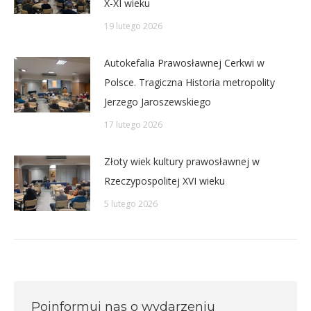
X-XI wieku
19 lutego 2026
Autokefalia Prawosławnej Cerkwi w
Polsce. Tragiczna Historia metropolity
Jerzego Jaroszewskiego
17 lutego 2026
Złoty wiek kultury prawosławnej w
Rzeczypospolitej XVI wieku
5 lutego 2026
Poinformuj nas o wydarzeniu