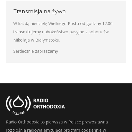
Transmisja na żywo
W każdą niedzielę Wielkiego Postu od godziny 17.00
transmitujemy nabożeństwo pasyjne z soboru św.
Mikołaja w Białymstoku.
Serdecznie zapraszamy
Radio Orthodoxia to pierwsza w Polsce prawosławna
rozgłośnia radiowa emitująca program codziennie w