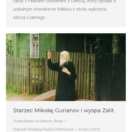
także z Feliksem Shinderem z Odessy, który opowie o
unikalnym charakterze folkloru z okolic wybrzeża
Morza Czarnego.
Starzec Mikołaj Gurianov i wyspa Zalit
Prawosławie na świecie
,
Rosja
Napisał:
Redakcja Radia Orthodoxia
25 lipca 2019