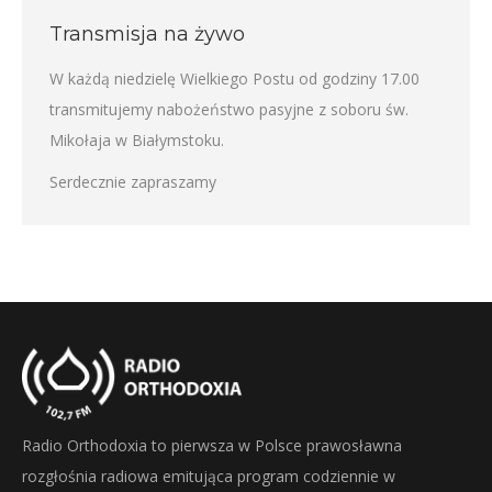
Transmisja na żywo
W każdą niedzielę Wielkiego Postu od godziny 17.00
transmitujemy nabożeństwo pasyjne z soboru św.
Mikołaja w Białymstoku.
Serdecznie zapraszamy
Radio Orthodoxia to pierwsza w Polsce prawosławna
rozgłośnia radiowa emitująca program codziennie w