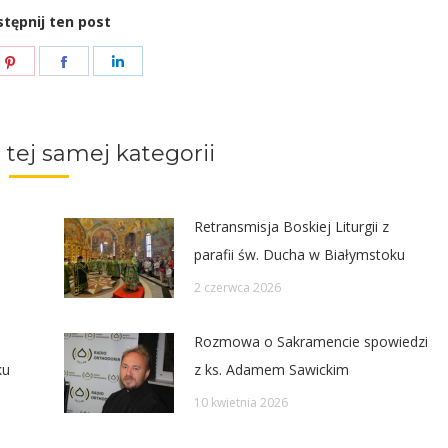
tępnij ten post
e
Share
Share
Share
on
on
on
ter
Pinterest
Facebook
LinkedIn
 tej samej kategorii
Retransmisja Boskiej Liturgii z
parafii św. Ducha w Białymstoku
2 czerwca 2026
Rozmowa o Sakramencie spowiedzi
ku
z ks. Adamem Sawickim
10 kwietnia 2026