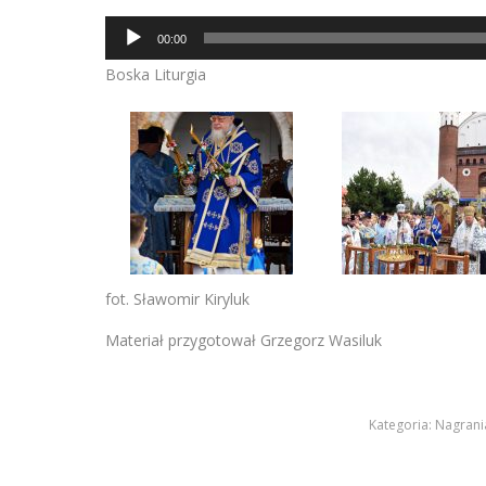
dźwiękowych
Odtwarzacz
00:00
plików
Boska Liturgia
dźwiękowych
fot. Sławomir Kiryluk
Materiał przygotował Grzegorz Wasiluk
Kategoria:
Nagrani