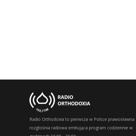
Radio Orthodoxia to pierwsza w Polsce prawosławna
rozgłośnia radiowa emitująca program codziennie w