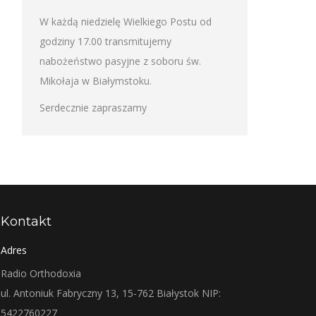
W każdą niedzielę Wielkiego Postu od
godziny 17.00 transmitujemy
nabożeństwo pasyjne z soboru św.
Mikołaja w Białymstoku.
Serdecznie zapraszamy
Kontakt
Adres
Radio Orthodoxia
ul. Antoniuk Fabryczny 13, 15-762 Białystok NIP:
5422760227