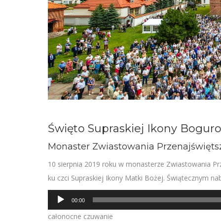
Święto Supraskiej Ikony Boguro
Monaster Zwiastowania Przenajświęts
10 sierpnia 2019 roku w monasterze Zwiastowania Prz
ku czci Supraskiej Ikony Matki Bożej. Świątecznym 
Odtwarzacz
00:00
plików
całonocne czuwanie