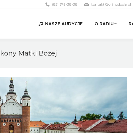
(85) 679-38-38
kontakt@orthodoxia.pl
NASZE AUDYCJE
O RADIU
R
NASZE AUDYCJE
O RADIU
R
 Ikony Matki Bożej