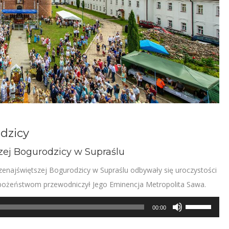
dzicy
zej Bogurodzicy w Supraślu
enajświętszej Bogurodzicy w Supraślu odbywały się uroczystości
nabożeństwom przewodniczył Jego Eminencja Metropolita Sawa.
Używaj
00:00
strzałek