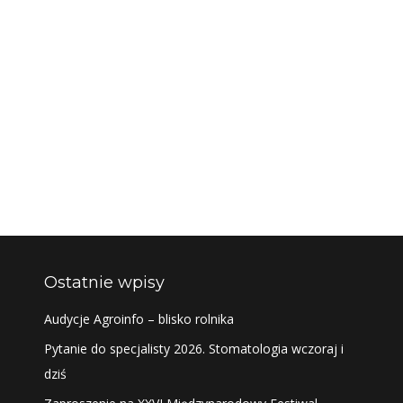
Ostatnie wpisy
Audycje Agroinfo – blisko rolnika
Pytanie do specjalisty 2026. Stomatologia wczoraj i
dziś