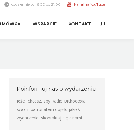
codziennie od 16:00 do 21:00
kanał na YouTube
AMÓWKA
WSPARCIE
KONTAKT
Search:
AMÓWKA
WSPARCIE
KONTAKT
Search:
Poinformuj nas o wydarzeniu
Jeżeli chcesz, aby Radio Orthodoxia
swoim patronatem objęło jakieś
wydarzenie,
skontaktuj się z nami
.