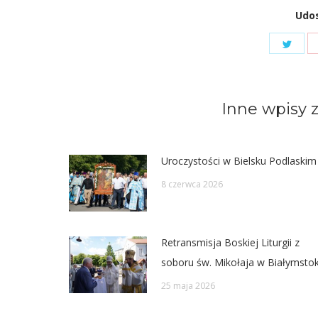
Udos
Shar
on
Twit
Inne wpisy z
Uroczystości w Bielsku Podlaskim
8 czerwca 2026
Retransmisja Boskiej Liturgii z
soboru św. Mikołaja w Białymsto
25 maja 2026