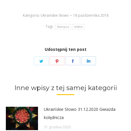
dźwiękowych
Kategoria:
Ukraińskie Słowo
18 października 2018
Tagi:
Dobryna
folklor
Udostępnij ten post
Share
Share
Share
Share
on
on
on
on
Twitter
Pinterest
Facebook
LinkedIn
Inne wpisy z tej samej kategorii
Ukraińskie Słowo 31.12.2020 Gwiazda
kolędnicza
31 grudnia 2020