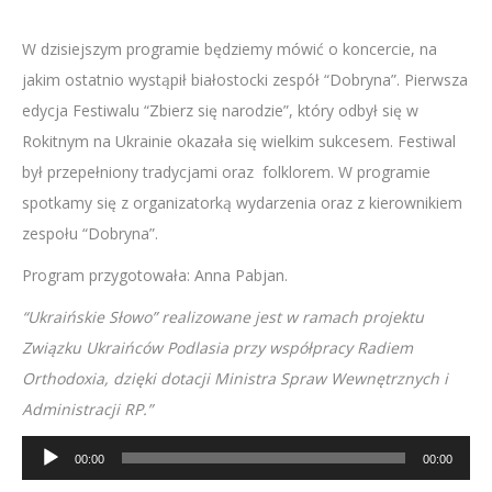
W dzisiejszym programie będziemy mówić o koncercie, na
jakim ostatnio wystąpił białostocki zespół “Dobryna”. Pierwsza
edycja Festiwalu “Zbierz się narodzie”, który odbył się w
Rokitnym na Ukrainie okazała się wielkim sukcesem. Festiwal
był przepełniony tradycjami oraz folklorem. W programie
spotkamy się z organizatorką wydarzenia oraz z kierownikiem
zespołu “Dobryna”.
Program przygotowała: Anna Pabjan.
“Ukraińskie Słowo” realizowane jest w ramach projektu
Związku Ukraińców Podlasia przy współpracy Radiem
Orthodoxia, dzięki dotacji Ministra Spraw Wewnętrznych i
Administracji RP.”
Odtwarzacz
00:00
00:00
plików