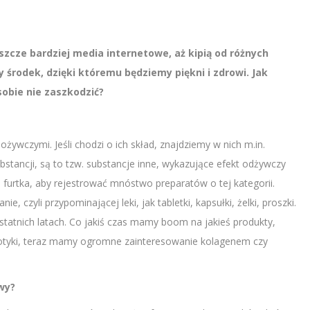
eszcze bardziej media internetowe, aż kipią od różnych
ny środek, dzięki któremu będziemy piękni i zdrowi. Jak
 sobie nie zaszkodzić?
żywczymi. Jeśli chodzi o ich skład, znajdziemy w nich m.in.
ubstancji, są to tzw. substancje inne, wykazujące efekt odżywczy
ta furtka, aby rejestrować mnóstwo preparatów o tej kategorii.
 czyli przypominającej leki, jak tabletki, kapsułki, żelki, proszki.
tatnich latach. Co jakiś czas mamy boom na jakieś produkty,
biotyki, teraz mamy ogromne zainteresowanie kolagenem czy
wy?