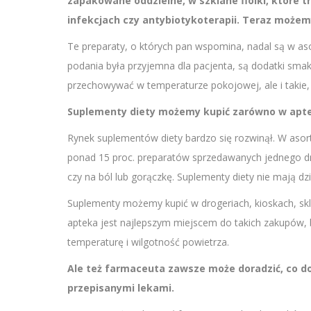
zapakowane oddzielne, w szklane fiolki, które tr
infekcjach czy antybiotykoterapii. Teraz możemy 
Te preparaty, o których pan wspomina, nadal są w aso
podania była przyjemna dla pacjenta, są dodatki sm
przechowywać w temperaturze pokojowej, ale i takie,
Suplementy diety możemy kupić zarówno w aptec
Rynek suplementów diety bardzo się rozwinął. W asort
ponad 15 proc. preparatów sprzedawanych jednego dnia
czy na ból lub gorączkę. Suplementy diety nie mają d
Suplementy możemy kupić w drogeriach, kioskach, skle
apteka jest najlepszym miejscem do takich zakupów, 
temperaturę i wilgotność powietrza.
Ale też farmaceuta zawsze może doradzić, co dobr
przepisanymi lekami.