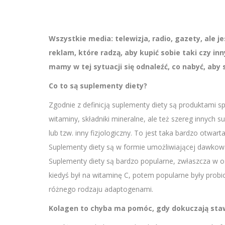
Wszystkie media: telewizja, radio, gazety, ale j
reklam, które radzą, aby kupić sobie taki czy in
mamy w tej sytuacji się odnaleźć, co nabyć, aby
Co to są suplementy diety?
Zgodnie z definicją suplementy diety są produktami spo
witaminy, składniki mineralne, ale też szereg innych s
lub tzw. inny fizjologiczny. To jest taka bardzo otwar
Suplementy diety są w formie umożliwiającej dawkowanie,
Suplementy diety są bardzo popularne, zwłaszcza w os
kiedyś był na witaminę C, potem popularne były pro
różnego rodzaju adaptogenami.
Kolagen to chyba ma pomóc, gdy dokuczają sta