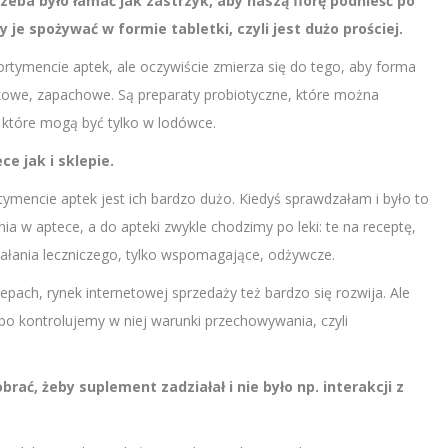
zeba było łamać jak zastrzyk, aby naszą florę podnieść po
je spożywać w formie tabletki, czyli jest dużo prościej.
rtymencie aptek, ale oczywiście zmierza się do tego, aby forma
akowe, zapachowe. Są preparaty probiotyczne, które można
 które mogą być tylko w lodówce.
e jak i sklepie.
ymencie aptek jest ich bardzo dużo. Kiedyś sprawdzałam i było to
 w aptece, a do apteki zwykle chodzimy po leki: te na receptę,
ziałania leczniczego, tylko wspomagające, odżywcze.
pach, rynek internetowej sprzedaży też bardzo się rozwija. Ale
bo kontrolujemy w niej warunki przechowywania, czyli
ać, żeby suplement zadziałał i nie było np. interakcji z