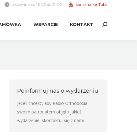
codziennie od 16:00 do 21:00
kanał na YouTube
AMÓWKA
WSPARCIE
KONTAKT
Search:
AMÓWKA
WSPARCIE
KONTAKT
Search:
Poinformuj nas o wydarzeniu
Jeżeli chcesz, aby Radio Orthodoxia
swoim patronatem objęło jakieś
wydarzenie,
skontaktuj się z nami
.