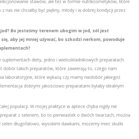
unkcjonowanie stawów, ale też w formie nutrikosmetyków, które
z nas nie chciałby być piękny, młody i w dobrej kondycji przez
 jod? Bo jesteśmy terenem ubogim w jod, sól jest
 się, aby jej mniej używać, bo szkodzi nerkom, powoduje
 suplementach?
w suplementach diety, jedno i wieloskładnikowych preparatach.
t dobór takich preparatów, które zawierają to, czego nam
ia laboratoryjne, które wykażą czy mamy niedobór jakiegoś
suplementacja dobrymi jakościowo preparatami byłaby idealnym
łej populacji. W mojej praktyce w aptece chyba nigdy nie
 preparat z selenem, bo to pierwiastek o dwóch twarzach, można
my selen długofalowo, wysokimi dawkami, możemy mieć skutki