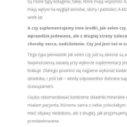
Są różne typy kolagenu: takie, które mają wspomóc f
mają wpływ na wygląd włosów, skóry i paznokci. A kto 
wiele lat.
A czy suplementujemy inne środki, jak selen czy
wprawdzie jodowana, ale z drugiej strony zaleca
choroby serca, nadciśnienie. Czy jod jest też w
Tego typu pierwiastki jak selen czy jod są obecne są 
Najwłaściwszą zasadą przy wyborze suplementacji jes
brakuje. Dlatego powinno się najpierw wykonać badan
składnika, i jeśli tak – wtedy odpowiednio dobrana 
rozwiązaniem.
Ciężko rekomendować konkretne składniki mineralne ca
miałam pacjenta, któremu sama z siebie poleciłabym
mieć objawy niedoboru, ale z drugiej, jak przyjmuje
przedawkowania.