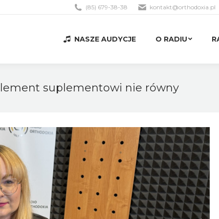
(85) 679-38-38
kontakt@orthodoxia.pl
NASZE AUDYCJE
O RADIU
R
NASZE AUDYCJE
O RADIU
R
Suplement suplementowi nie równy