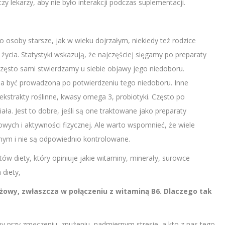
y lekarzy, aby nie było interakcji podczas suplementacji.
osoby starsze, jak w wieku dojrzałym, niekiedy też rodzice
życia. Statystyki wskazują, że najczęściej sięgamy po preparaty
często sami stwierdzamy u siebie objawy jego niedoboru.
a być prowadzona po potwierdzeniu tego niedoboru. Inne
kstrakty roślinne, kwasy omega 3, probiotyki. Często po
a. Jest to dobre, jeśli są one traktowane jako preparaty
ch i aktywności fizycznej. Ale warto wspomnieć, że wiele
znym i nie są odpowiednio kontrolowane.
w diety, który opiniuje jakie witaminy, minerały, surowce
 diety,
żowy, zwłaszcza w połączeniu z witaminą B6. Dlaczego tak
 przy zmęczeniu, znużeniu, nadmiernym stresie, a kto z nas tego