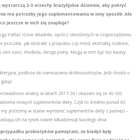
 wystarczą 2-3 orzechy brazylijskie dziennie, aby pokryć
nie ma potrzeby jego suplementowania w inny sposób. Ale
o jeszcze w nich się znajduje?
gą trafiać różne składniki, oprócz określonych w rozporządzeniu
 pszczele, jak ekstrakt z propolisu czy miód; ekstrakty roślinne,
ak żeń-szeń, rhodiola, skrzyp polny. Mogą w nich być też kwasy
akteryjna, podłoże do namnażania drobnoustrojów. Jeśli chodzi o
 gałąź.
rowadzono analizy w latach 2017-20 i okazało się że do GIS
dzenia nowych suplementów diety. Czyli to średnio ponad 60
 my jesteśmy w stanie wymienić suplementów diety z pamięci –
dzają ich na rynek nawet kilkadziesiąt każdego dnia.
przypadku probiotyków pamiętam, że kiedyś były