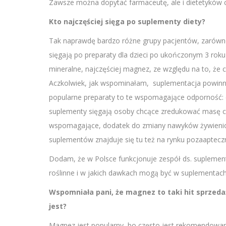
Zawsze można dopytać farmaceutę, ale i dietetyków cz
Kto najczęściej sięga po suplementy diety?
Tak naprawdę bardzo różne grupy pacjentów, zarówno 
sięgają po preparaty dla dzieci po ukończonym 3 roku 
mineralne, najczęściej magnez, ze względu na to, że 
Aczkolwiek, jak wspominałam, suplementacja powinn
popularne preparaty to te wspomagające odporność: e
suplementy sięgają osoby chcące zredukować masę ciał
wspomagające, dodatek do zmiany nawyków żywieniowy
suplementów znajduje się tu też na rynku pozaaptec
Dodam, że w Polsce funkcjonuje zespół ds. suplementó
roślinne i w jakich dawkach mogą być w suplementach
Wspomniała pani, że magnez to taki hit sprzeda
jest?
Magnez jest popularny, bo często jest rekomendowany