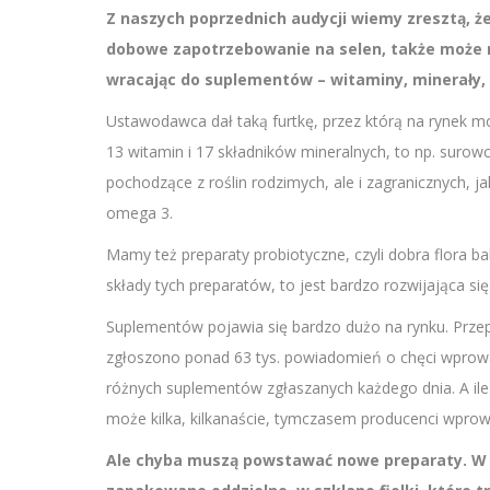
Z naszych poprzednich audycji wiemy zresztą, że
dobowe zapotrzebowanie na selen, także może 
wracając do suplementów – witaminy, minerały, c
Ustawodawca dał taką furtkę, przez którą na rynek mo
13 witamin i 17 składników mineralnych, to np. surowce
pochodzące z roślin rodzimych, ale i zagranicznych, j
omega 3.
Mamy też preparaty probiotyczne, czyli dobra flora b
składy tych preparatów, to jest bardzo rozwijająca się
Suplementów pojawia się bardzo dużo na rynku. Przep
zgłoszono ponad 63 tys. powiadomień o chęci wprowa
różnych suplementów zgłaszanych każdego dnia. A ile
może kilka, kilkanaście, tymczasem producenci wprowa
Ale chyba muszą powstawać nowe preparaty. W 