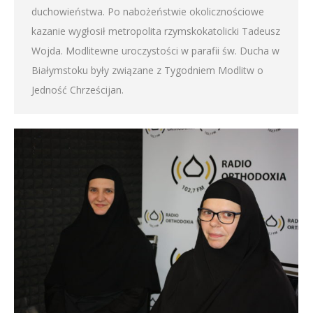
duchowieństwa. Po nabożeństwie okolicznościowe
kazanie wygłosił metropolita rzymskokatolicki Tadeusz
Wojda. Modlitewne uroczystości w parafii św. Ducha w
Białymstoku były związane z Tygodniem Modlitw o
Jedność Chrześcijan.