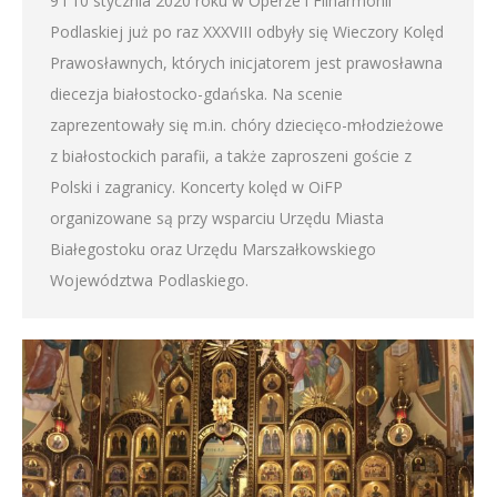
9 i 10 stycznia 2020 roku w Operze i Filharmonii
Podlaskiej już po raz XXXVIII odbyły się Wieczory Kolęd
Prawosławnych, których inicjatorem jest prawosławna
diecezja białostocko-gdańska. Na scenie
zaprezentowały się m.in. chóry dziecięco-młodzieżowe
z białostockich parafii, a także zaproszeni goście z
Polski i zagranicy. Koncerty kolęd w OiFP
organizowane są przy wsparciu Urzędu Miasta
Białegostoku oraz Urzędu Marszałkowskiego
Województwa Podlaskiego.