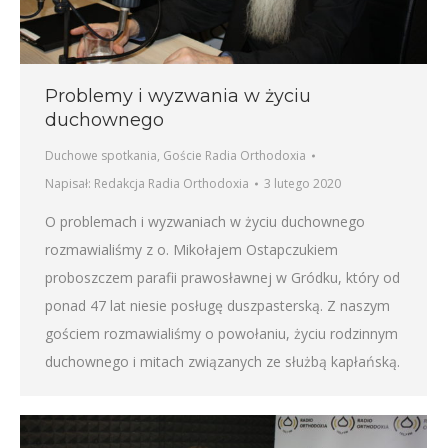
Problemy i wyzwania w życiu
duchownego
Duchowe spotkania
,
Goście Radia Orthodoxia
Napisał:
Redakcja Radia Orthodoxia
3 lutego 2020
O problemach i wyzwaniach w życiu duchownego
rozmawialiśmy z o. Mikołajem Ostapczukiem
proboszczem parafii prawosławnej w Gródku, który od
ponad 47 lat niesie posługę duszpasterską. Z naszym
gościem rozmawialiśmy o powołaniu, życiu rodzinnym
duchownego i mitach związanych ze służbą kapłańską.