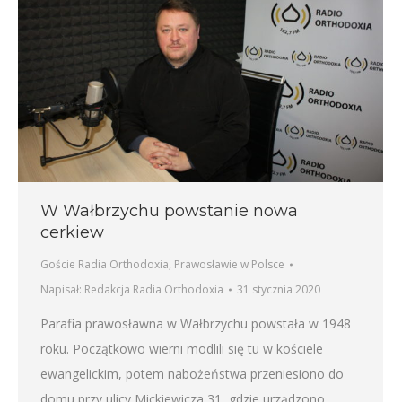
W Wałbrzychu powstanie nowa
cerkiew
Goście Radia Orthodoxia
,
Prawosławie w Polsce
Napisał:
Redakcja Radia Orthodoxia
31 stycznia 2020
Parafia prawosławna w Wałbrzychu powstała w 1948
roku. Początkowo wierni modlili się tu w kościele
ewangelickim, potem nabożeństwa przeniesiono do
domu przy ulicy Mickiewicza 31, gdzie urządzono