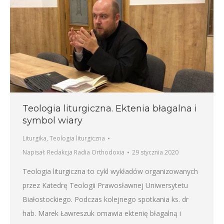
Teologia liturgiczna. Ektenia błagalna i
symbol wiary
Liturgika
,
Teologia liturgiczna
Napisał:
Redakcja Radia Orthodoxia
29 stycznia 2020
Teologia liturgiczna to cykl wykładów organizowanych
przez Katedrę Teologii Prawosławnej Uniwersytetu
Białostockiego. Podczas kolejnego spotkania ks. dr
hab. Marek Ławreszuk omawia ektenię błagalną i