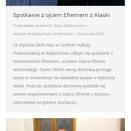
Spotkanie z ojcem Efremem z Alaski
Prawosławie na świecie
,
Stany Zjednoczone
Napisał:
Redakcja Radia Orthodoxia
30 stycznia 2020
22 stycznia 2020 roku w Centrum Kultury
Prawosławnej w Białymstoku odbyło się spotkanie z
hieromnichem Efremem, uczniem starca Efrema
Arizońskiego. Ojciec Efrem swoją duchową posługę
niesie w monasterze na niewielkiej wyspie u wybrzeży
Alaski. Podczas spotkania duchowny podzielił się
swoimi wspomnieniami o starcu Efremie z Arizony i
odpowiadał na pytania słuchaczy.