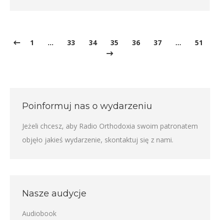
1
…
33
34
35
36
37
…
51
Poinformuj nas o wydarzeniu
Jeżeli chcesz, aby Radio Orthodoxia swoim patronatem
objęło jakieś wydarzenie,
skontaktuj się z nami
.
Nasze audycje
Audiobook