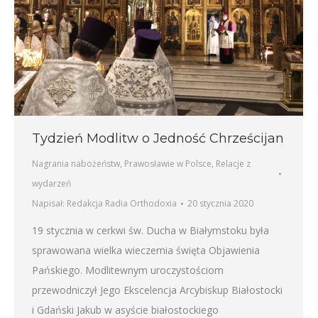
Tydzień Modlitw o Jedność Chrześcijan
Nagrania nabożeństw
,
Prawosławie w Polsce
,
Relacje z
wydarzeń
Napisał:
Redakcja Radia Orthodoxia
20 stycznia 2020
19 stycznia w cerkwi św. Ducha w Białymstoku była
sprawowana wielka wieczernia święta Objawienia
Pańskiego. Modlitewnym uroczystościom
przewodniczył Jego Ekscelencja Arcybiskup Białostocki
i Gdański Jakub w asyście białostockiego