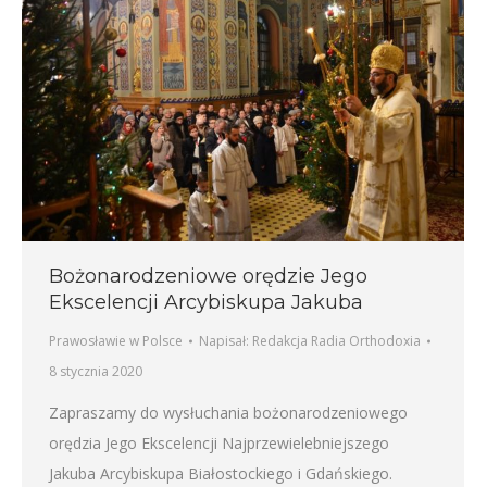
Bożonarodzeniowe orędzie Jego
Ekscelencji Arcybiskupa Jakuba
Prawosławie w Polsce
Napisał:
Redakcja Radia Orthodoxia
8 stycznia 2020
Zapraszamy do wysłuchania bożonarodzeniowego
orędzia Jego Ekscelencji Najprzewielebniejszego
Jakuba Arcybiskupa Białostockiego i Gdańskiego.