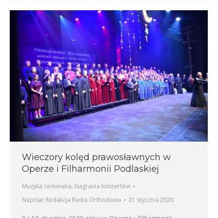
Wieczory kolęd prawosławnych w
Operze i Filharmonii Podlaskiej
Muzyka cerkiewna
,
Nagrania koncertów
Napisał:
Redakcja Radia Orthodoxia
21 stycznia 2020