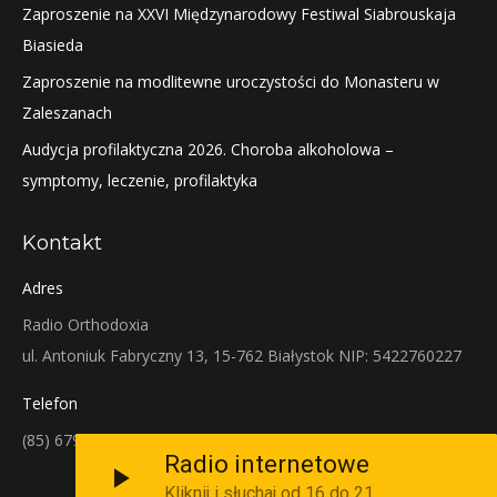
Zaproszenie na XXVI Międzynarodowy Festiwal Siabrouskaja
Biasieda
Zaproszenie na modlitewne uroczystości do Monasteru w
Zaleszanach
Audycja profilaktyczna 2026. Choroba alkoholowa –
symptomy, leczenie, profilaktyka
Kontakt
Adres
Radio Orthodoxia
ul. Antoniuk Fabryczny 13, 15-762 Białystok NIP: 5422760227
Telefon
(85) 679-38-38
Radio internetowe
Kliknij i słuchaj od 16 do 21