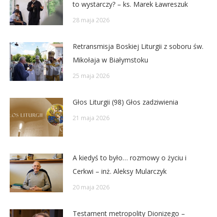
to wystarczy? – ks. Marek Ławreszuk
28 maja 2026
Retransmisja Boskiej Liturgii z soboru św.
Mikołaja w Białymstoku
25 maja 2026
Głos Liturgii (98) Głos zadziwienia
21 maja 2026
A kiedyś to było… rozmowy o życiu i
Cerkwi – inż. Aleksy Mularczyk
20 maja 2026
Testament metropolity Dionizego –