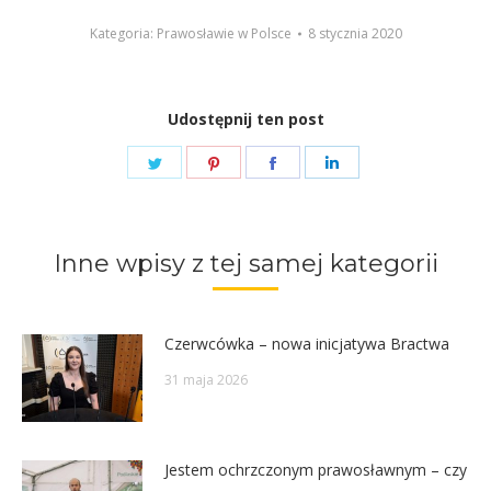
Kategoria:
Prawosławie w Polsce
8 stycznia 2020
Udostępnij ten post
Share
Share
Share
Share
on
on
on
on
Twitter
Pinterest
Facebook
LinkedIn
Inne wpisy z tej samej kategorii
Czerwcówka – nowa inicjatywa Bractwa
31 maja 2026
Jestem ochrzczonym prawosławnym – czy