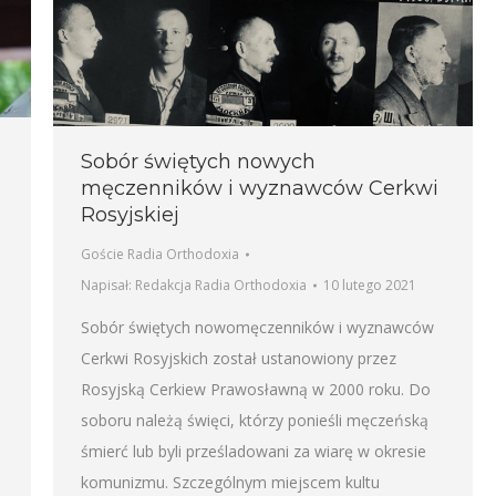
Sobór świętych nowych
męczenników i wyznawców Cerkwi
Rosyjskiej
Goście Radia Orthodoxia
Napisał:
Redakcja Radia Orthodoxia
10 lutego 2021
Sobór świętych nowomęczenników i wyznawców
Cerkwi Rosyjskich został ustanowiony przez
Rosyjską Cerkiew Prawosławną w 2000 roku. Do
soboru należą święci, którzy ponieśli męczeńską
śmierć lub byli prześladowani za wiarę w okresie
komunizmu. Szczególnym miejscem kultu