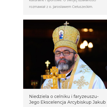
rozmawiał z o. Jarosławem Ciełuszeckim.
Niedziela o celniku i faryzeuszu-
Jego Ekscelencja Arcybiskup Jakub