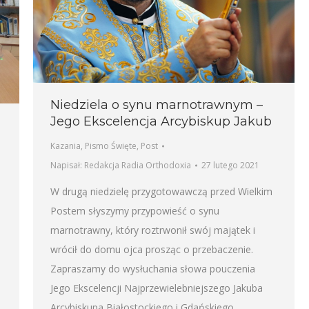
Niedziela o synu marnotrawnym –
Jego Ekscelencja Arcybiskup Jakub
Kazania
,
Pismo Święte
,
Post
Napisał:
Redakcja Radia Orthodoxia
27 lutego 2021
W drugą niedzielę przygotowawczą przed Wielkim
Postem słyszymy przypowieść o synu
marnotrawny, który roztrwonił swój majątek i
wrócił do domu ojca prosząc o przebaczenie.
Zapraszamy do wysłuchania słowa pouczenia
Jego Ekscelencji Najprzewielebniejszego Jakuba
Arcybiskupa Białostockiego i Gdańskiego.