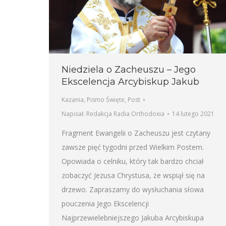
Niedziela o Zacheuszu – Jego
Ekscelencja Arcybiskup Jakub
Kazania
,
Pismo Święte
,
Post
Napisał:
Redakcja Radia Orthodoxia
14 lutego 2021
Fragment Ewangelii o Zacheuszu jest czytany
zawsze pięć tygodni przed Wielkim Postem.
Opowiada o celniku, który tak bardzo chciał
zobaczyć Jezusa Chrystusa, że wspiął się na
drzewo. Zapraszamy do wysłuchania słowa
pouczenia Jego Ekscelencji
Najprzewielebniejszego Jakuba Arcybiskupa