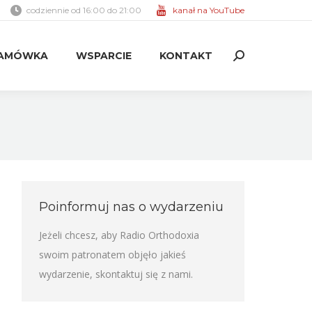
codziennie od 16:00 do 21:00
kanał na YouTube
AMÓWKA
WSPARCIE
KONTAKT
Search:
AMÓWKA
WSPARCIE
KONTAKT
Search:
Poinformuj nas o wydarzeniu
Jeżeli chcesz, aby Radio Orthodoxia
swoim patronatem objęło jakieś
wydarzenie,
skontaktuj się z nami
.