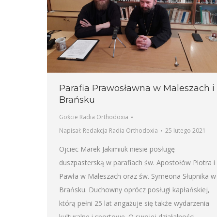
Parafia Prawosławna w Maleszach i
Brańsku
Goście Radia Orthodoxia
Napisał:
Redakcja Radia Orthodoxia
25 lutego 2021
Ojciec Marek Jakimiuk niesie posługę
duszpasterską w parafiach św. Apostołów Piotra i
Pawła w Maleszach oraz św. Symeona Słupnika w
Brańsku. Duchowny oprócz posługi kapłańskiej,
którą pełni 25 lat angażuje się także wydarzenia
kulturalne i sportowe. O swojej działalności