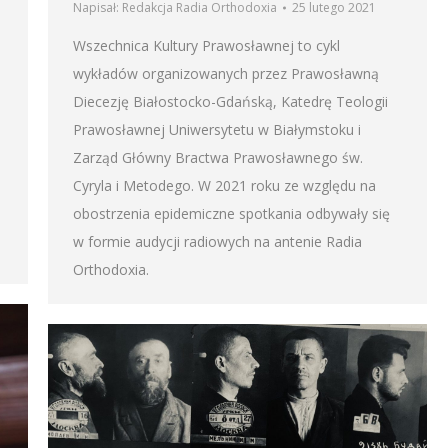
Napisał:
Redakcja Radia Orthodoxia
25 lutego 2021
Wszechnica Kultury Prawosławnej to cykl
wykładów organizowanych przez Prawosławną
Diecezję Białostocko-Gdańską, Katedrę Teologii
Prawosławnej Uniwersytetu w Białymstoku i
Zarząd Główny Bractwa Prawosławnego św.
Cyryla i Metodego. W 2021 roku ze względu na
obostrzenia epidemiczne spotkania odbywały się
w formie audycji radiowych na antenie Radia
Orthodoxia.