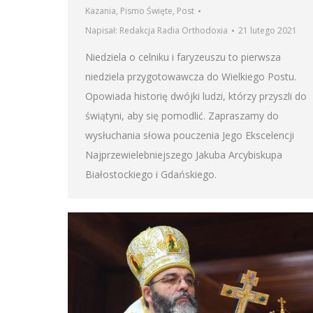
Kazania
,
Pismo Święte
,
Post
Napisał:
Redakcja Radia Orthodoxia
21 lutego 2021
Niedziela o celniku i faryzeuszu to pierwsza
niedziela przygotowawcza do Wielkiego Postu.
Opowiada historię dwójki ludzi, którzy przyszli do
świątyni, aby się pomodlić. Zapraszamy do
wysłuchania słowa pouczenia Jego Ekscelencji
Najprzewielebniejszego Jakuba Arcybiskupa
Białostockiego i Gdańskiego.