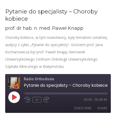
Pytanie do specjalisty – Choroby
kobiece
prof. dr hab. n. med. Paweł Knapp
Choroby kobiece, w tym nowotwory, były tematem ostatniej
audycji z cyklu „Pytanie do specjalisty”. Gościem prof. Jana
Kochanowicza był prof. Paweł Knapp, kierownik
Uniwersyteckiego Centrum Onkologii Uniwersyteckiego
Szpitala Klinicznego w Białymstoku
Radio Orthodoxia
Pytanie do specjalisty – Choroby kobiece
Play
1x
00:00
/
00:48:46
Rewind
Fast
Episode
10
Forward
SUBSCRIBE
SHARE
Seconds
30
seconds