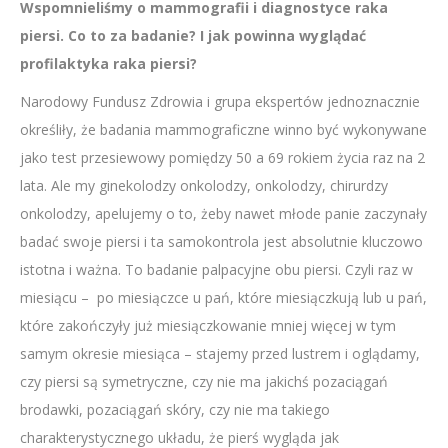
Wspomnieliśmy o mammografii i diagnostyce raka
piersi. Co to za badanie? I jak powinna wyglądać
profilaktyka raka piersi?
Narodowy Fundusz Zdrowia i grupa ekspertów jednoznacznie
określiły, że badania mammograficzne winno być wykonywane
jako test przesiewowy pomiędzy 50 a 69 rokiem życia raz na 2
lata. Ale my ginekolodzy onkolodzy, onkolodzy, chirurdzy
onkolodzy, apelujemy o to, żeby nawet młode panie zaczynały
badać swoje piersi i ta samokontrola jest absolutnie kluczowo
istotna i ważna. To badanie palpacyjne obu piersi. Czyli raz w
miesiącu – po miesiączce u pań, które miesiączkują lub u pań,
które zakończyły już miesiączkowanie mniej więcej w tym
samym okresie miesiąca – stajemy przed lustrem i oglądamy,
czy piersi są symetryczne, czy nie ma jakichś pozaciągań
brodawki, pozaciągań skóry, czy nie ma takiego
charakterystycznego układu, że pierś wygląda jak