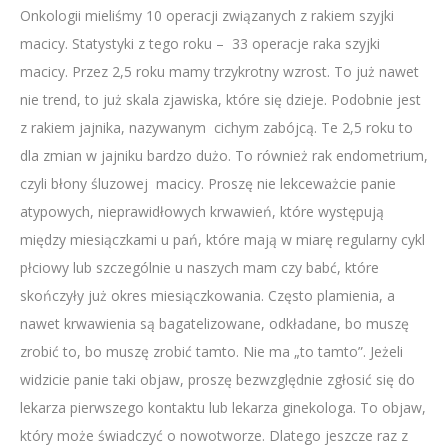
Onkologii mieliśmy 10 operacji związanych z rakiem szyjki
macicy. Statystyki z tego roku – 33 operacje raka szyjki
macicy. Przez 2,5 roku mamy trzykrotny wzrost. To już nawet
nie trend, to już skala zjawiska, które się dzieje. Podobnie jest
z rakiem jajnika, nazywanym cichym zabójcą. Te 2,5 roku to
dla zmian w jajniku bardzo dużo. To również rak endometrium,
czyli błony śluzowej macicy. Proszę nie lekceważcie panie
atypowych, nieprawidłowych krwawień, które występują
między miesiączkami u pań, które mają w miarę regularny cykl
płciowy lub szczególnie u naszych mam czy babć, które
skończyły już okres miesiączkowania. Często plamienia, a
nawet krwawienia są bagatelizowane, odkładane, bo muszę
zrobić to, bo muszę zrobić tamto. Nie ma „to tamto”. Jeżeli
widzicie panie taki objaw, proszę bezwzględnie zgłosić się do
lekarza pierwszego kontaktu lub lekarza ginekologa. To objaw,
który może świadczyć o nowotworze. Dlatego jeszcze raz z