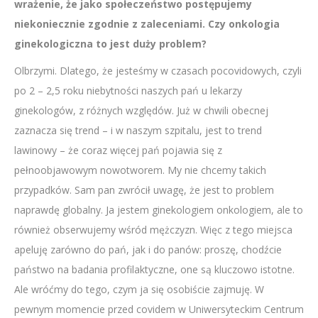
wrażenie, że jako społeczeństwo postępujemy
niekoniecznie zgodnie z zaleceniami. Czy onkologia
ginekologiczna to jest duży problem?
Olbrzymi. Dlatego, że jesteśmy w czasach pocovidowych, czyli
po 2 – 2,5 roku niebytności naszych pań u lekarzy
ginekologów, z różnych względów. Już w chwili obecnej
zaznacza się trend – i w naszym szpitalu, jest to trend
lawinowy – że coraz więcej pań pojawia się z
pełnoobjawowym nowotworem. My nie chcemy takich
przypadków. Sam pan zwrócił uwagę, że jest to problem
naprawdę globalny. Ja jestem ginekologiem onkologiem, ale to
również obserwujemy wśród mężczyzn. Więc z tego miejsca
apeluję zarówno do pań, jak i do panów: proszę, chodźcie
państwo na badania profilaktyczne, one są kluczowo istotne.
Ale wróćmy do tego, czym ja się osobiście zajmuję. W
pewnym momencie przed covidem w Uniwersyteckim Centrum