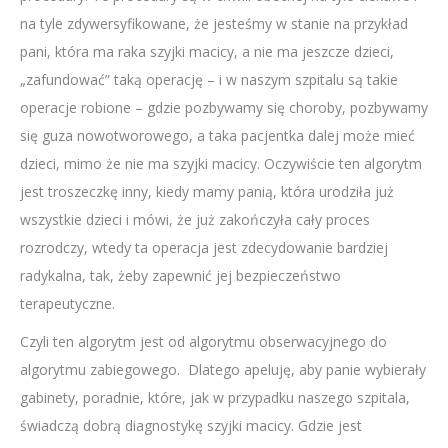
na tyle zdywersyfikowane, że jesteśmy w stanie na przykład
pani, która ma raka szyjki macicy, a nie ma jeszcze dzieci,
„zafundować” taką operację – i w naszym szpitalu są takie
operacje robione – gdzie pozbywamy się choroby, pozbywamy
się guza nowotworowego, a taka pacjentka dalej może mieć
dzieci, mimo że nie ma szyjki macicy. Oczywiście ten algorytm
jest troszeczkę inny, kiedy mamy panią, która urodziła już
wszystkie dzieci i mówi, że już zakończyła cały proces
rozrodczy, wtedy ta operacja jest zdecydowanie bardziej
radykalna, tak, żeby zapewnić jej bezpieczeństwo
terapeutyczne.
Czyli ten algorytm jest od algorytmu obserwacyjnego do
algorytmu zabiegowego. Dlatego apeluję, aby panie wybierały
gabinety, poradnie, które, jak w przypadku naszego szpitala,
świadczą dobrą diagnostykę szyjki macicy. Gdzie jest