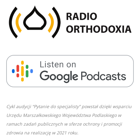
SHARE
RSS FEED
LINK
EMBED
Cykl audycji “Pytanie do specjalisty” powstał dzięki wsparciu
Urzędu Marszałkowskiego Województwa Podlaskiego w
ramach zadań publicznych w sferze ochrony i promocji
zdrowia na realizację w 2021 roku.