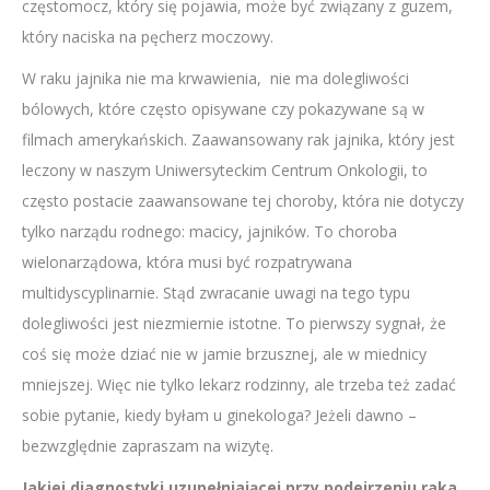
częstomocz, który się pojawia, może być związany z guzem,
który naciska na pęcherz moczowy.
W raku jajnika nie ma krwawienia, nie ma dolegliwości
bólowych, które często opisywane czy pokazywane są w
filmach amerykańskich. Zaawansowany rak jajnika, który jest
leczony w naszym Uniwersyteckim Centrum Onkologii, to
często postacie zaawansowane tej choroby, która nie dotyczy
tylko narządu rodnego: macicy, jajników. To choroba
wielonarządowa, która musi być rozpatrywana
multidyscyplinarnie. Stąd zwracanie uwagi na tego typu
dolegliwości jest niezmiernie istotne. To pierwszy sygnał, że
coś się może dziać nie w jamie brzusznej, ale w miednicy
mniejszej. Więc nie tylko lekarz rodzinny, ale trzeba też zadać
sobie pytanie, kiedy byłam u ginekologa? Jeżeli dawno –
bezwzględnie zapraszam na wizytę.
Jakiej diagnostyki uzupełniającej przy podejrzeniu raka