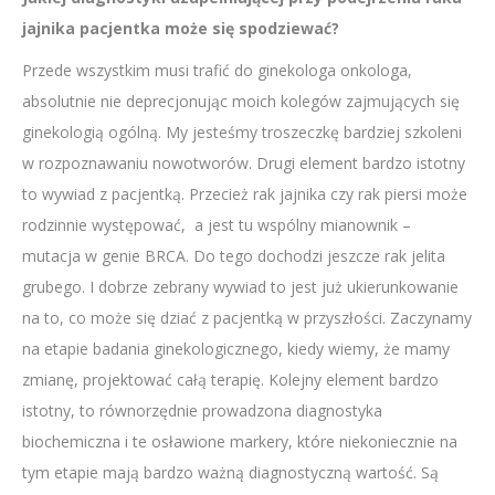
jajnika pacjentka może się spodziewać?
Przede wszystkim musi trafić do ginekologa onkologa,
absolutnie nie deprecjonując moich kolegów zajmujących się
ginekologią ogólną. My jesteśmy troszeczkę bardziej szkoleni
w rozpoznawaniu nowotworów. Drugi element bardzo istotny
to wywiad z pacjentką. Przecież rak jajnika czy rak piersi może
rodzinnie występować, a jest tu wspólny mianownik –
mutacja w genie BRCA. Do tego dochodzi jeszcze rak jelita
grubego. I dobrze zebrany wywiad to jest już ukierunkowanie
na to, co może się dziać z pacjentką w przyszłości. Zaczynamy
na etapie badania ginekologicznego, kiedy wiemy, że mamy
zmianę, projektować całą terapię. Kolejny element bardzo
istotny, to równorzędnie prowadzona diagnostyka
biochemiczna i te osławione markery, które niekoniecznie na
tym etapie mają bardzo ważną diagnostyczną wartość. Są