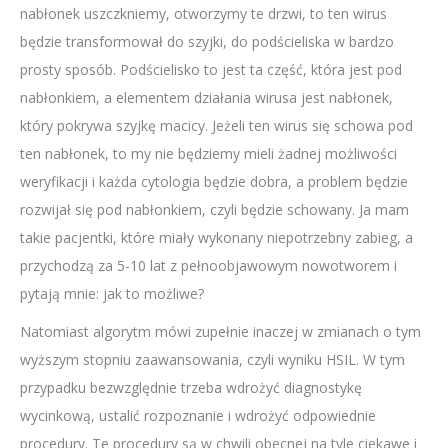
nabłonek uszczkniemy, otworzymy te drzwi, to ten wirus
będzie transformował do szyjki, do podścieliska w bardzo
prosty sposób. Podścielisko to jest ta część, która jest pod
nabłonkiem, a elementem działania wirusa jest nabłonek,
który pokrywa szyjkę macicy. Jeżeli ten wirus się schowa pod
ten nabłonek, to my nie będziemy mieli żadnej możliwości
weryfikacji i każda cytologia będzie dobra, a problem będzie
rozwijał się pod nabłonkiem, czyli będzie schowany. Ja mam
takie pacjentki, które miały wykonany niepotrzebny zabieg, a
przychodzą za 5-10 lat z pełnoobjawowym nowotworem i
pytają mnie: jak to możliwe?
Natomiast algorytm mówi zupełnie inaczej w zmianach o tym
wyższym stopniu zaawansowania, czyli wyniku HSIL. W tym
przypadku bezwzględnie trzeba wdrożyć diagnostykę
wycinkową, ustalić rozpoznanie i wdrożyć odpowiednie
procedury. Te procedury są w chwili obecnej na tyle ciekawe i