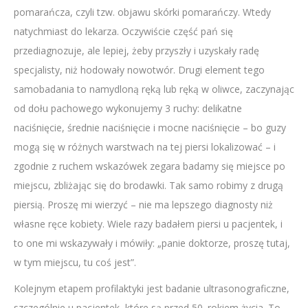
pomarańcza, czyli tzw. objawu skórki pomarańczy. Wtedy
natychmiast do lekarza. Oczywiście część pań się
przediagnozuje, ale lepiej, żeby przyszły i uzyskały radę
specjalisty, niż hodowały nowotwór. Drugi element tego
samobadania to namydloną ręką lub ręką w oliwce, zaczynając
od dołu pachowego wykonujemy 3 ruchy: delikatne
naciśnięcie, średnie naciśnięcie i mocne naciśnięcie – bo guzy
mogą się w różnych warstwach na tej piersi lokalizować – i
zgodnie z ruchem wskazówek zegara badamy się miejsce po
miejscu, zbliżając się do brodawki. Tak samo robimy z drugą
piersią. Proszę mi wierzyć – nie ma lepszego diagnosty niż
własne ręce kobiety. Wiele razy badałem piersi u pacjentek, i
to one mi wskazywały i mówiły: „panie doktorze, proszę tutaj,
w tym miejscu, tu coś jest”.
Kolejnym etapem profilaktyki jest badanie ultrasonograficzne,
szczególnie u pacjentek, które są przed 50. rokiem życia. To