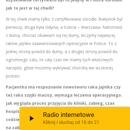
Jak to jest w tej chwili?
W tej chwili mamy tylko 3 certyfikowane ośrodki. Białystok był
pierwszy, druga była Gdynia, a trzecia – Warszawa. Natomiast
z dumą, chociaż obawiam się tej dumy, leczymy najwięcej
raków jajnika zaawansowanych operacyjnie w Polsce. To z
jednej strony powód do dumy, a z drugiej strony powód do
ogromnego żalu, że cały czas nie mamy tych właściwych
narzędzi, gdzie możemy wykrywać chorobę we wczesnej
postaci.
Pacjentka ma rozpoznanie nowotworu raka jajnika czy
też raka szyjki macicy, wymaga leczenia operacyjnego.
Jak wygląda proces przyjęcia do kliniki, zabieg, czas
hospitalizacji? Dla nas lekarzy wizyta w szpitalu jest
Radio internetowe
codziennością, natomiast dla pacjentki, która przyjdzie
Kliknij i słuchaj od 16 do 21
na zabieg operacyjny, to jest potężny stres związany z