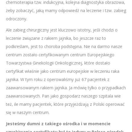
chemioterapia tzw. indukcyjna, kolejna diagnostyka obrazowa,
żeby zobaczyć, jaką mamy odpowiedź na leczenie i tzw. zabieg
odroczony.
Ale zabieg chirurgiczny jest kluczowo istotny, jeśli chodzi o
leczenie związane z rakiem jajnika, bo jeszcze raz to
podkreślam, jest to choroba podstępna. Nie na darmo nasze
centrum zostało certyfikowanym centrum Europejskiego
Towarzystwa Ginekologii Onkologicznej, które dostało
certyfikat właśnie jako centrum europejskie w leczeniu raka
jajnika. W tym roku z operowaliśmy już 67 pacjentek z
zaawansowanym rakiem jajnika. Ja mówię tylko o przypadkach
zaawansowanych. Pan jako gospodarz naszego szpitala wie
też, ile mamy pacjentek, które przyjeżdżają z Polski operować
się w naszym centrum.
Jesteśmy dumni z takiego ośrodka i w momencie
uzyskiwania certyfikatu był to jedyny w Polsce ośrodek.