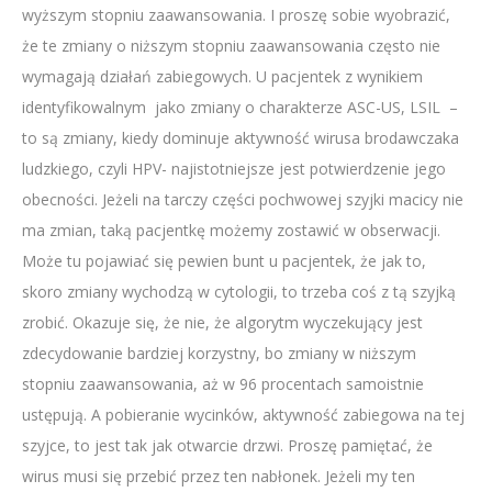
wyższym stopniu zaawansowania. I proszę sobie wyobrazić,
że te zmiany o niższym stopniu zaawansowania często nie
wymagają działań zabiegowych. U pacjentek z wynikiem
identyfikowalnym jako zmiany o charakterze ASC-US, LSIL –
to są zmiany, kiedy dominuje aktywność wirusa brodawczaka
ludzkiego, czyli HPV- najistotniejsze jest potwierdzenie jego
obecności. Jeżeli na tarczy części pochwowej szyjki macicy nie
ma zmian, taką pacjentkę możemy zostawić w obserwacji.
Może tu pojawiać się pewien bunt u pacjentek, że jak to,
skoro zmiany wychodzą w cytologii, to trzeba coś z tą szyjką
zrobić. Okazuje się, że nie, że algorytm wyczekujący jest
zdecydowanie bardziej korzystny, bo zmiany w niższym
stopniu zaawansowania, aż w 96 procentach samoistnie
ustępują. A pobieranie wycinków, aktywność zabiegowa na tej
szyjce, to jest tak jak otwarcie drzwi. Proszę pamiętać, że
wirus musi się przebić przez ten nabłonek. Jeżeli my ten