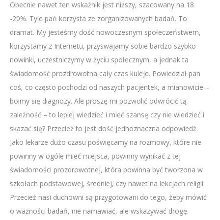
Obecnie nawet ten wskaźnik jest niższy, szacowany na 18
-20%. Tyle pań korzysta ze zorganizowanych badań. To
dramat. My jesteśmy dość nowoczesnym społeczeństwem,
korzystamy z Internetu, przyswajamy sobie bardzo szybko
nowinki, uczestniczymy w życiu społecznym, a jednak ta
świadomość prozdrowotna cały czas kuleje. Powiedział pan
coś, co często pochodzi od naszych pacjentek, a mianowicie –
boimy się diagnozy. Ale proszę mi pozwolić odwrócić tą
zależność – to lepiej wiedzieć i mieć szansę czy nie wiedzieć i
skazać się? Przecież to jest dość jednoznaczna odpowiedź.
Jako lekarze dużo czasu poświęcamy na rozmowy, które nie
powinny w ogóle mieć miejsca, powinny wynikać z tej
świadomości prozdrowotnej, która powinna być tworzona w
szkołach podstawowej, średniej, czy nawet na lekcjach religii.
Przecież nasi duchowni są przygotowani do tego, żeby mówić
o ważności badań, nie namawiać, ale wskazywać drogę.