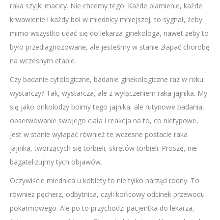
raka szyjki macicy. Nie chcemy tego. Każde plamienie, każde
krwawienie i każdy ból w miednicy mniejszej, to sygnał, żeby
mimo wszystko udać się do lekarza ginekologa, nawet żeby to
było przediagnozowane, ale jesteśmy w stanie złapać chorobę
na wczesnym etapie.
Czy badanie cytologiczne, badanie ginekologiczne raz w roku
wystarczy? Tak, wystarcza, ale z wyłączeniem raka jajnika. My
się jako onkolodzy boimy tego jajnika, ale rutynowe badania,
obserwowanie swojego ciała i reakcja na to, co nietypowe,
jest w stanie wyłapać również te wczesne postacie raka
jajnika, tworzących się torbieli, skrętów torbieli. Proszę, nie
bagatelizujmy tych objawów.
Oczywiście miednica u kobiety to nie tylko narząd rodny. To
również pęcherz, odbytnica, czyli końcowy odcinek przewodu
pokarmowego. Ale po to przychodzi pacjentka do lekarza,