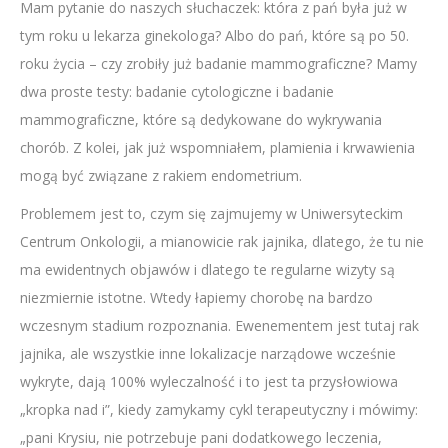
Mam pytanie do naszych słuchaczek: która z pań była już w
tym roku u lekarza ginekologa? Albo do pań, które są po 50.
roku życia – czy zrobiły już badanie mammograficzne? Mamy
dwa proste testy: badanie cytologiczne i badanie
mammograficzne, które są dedykowane do wykrywania
chorób. Z kolei, jak już wspomniałem, plamienia i krwawienia
mogą być związane z rakiem endometrium.
Problemem jest to, czym się zajmujemy w Uniwersyteckim
Centrum Onkologii, a mianowicie rak jajnika, dlatego, że tu nie
ma ewidentnych objawów i dlatego te regularne wizyty są
niezmiernie istotne. Wtedy łapiemy chorobę na bardzo
wczesnym stadium rozpoznania. Ewenementem jest tutaj rak
jajnika, ale wszystkie inne lokalizacje narządowe wcześnie
wykryte, dają 100% wyleczalność i to jest ta przysłowiowa
„kropka nad i”, kiedy zamykamy cykl terapeutyczny i mówimy:
„pani Krysiu, nie potrzebuje pani dodatkowego leczenia,