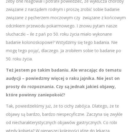
żeby one reagował i potrafił powiedzieć, że wyklucza choroby
związane z narządem rodnym i proszę zrobić sobie badanie
związane z pęcherzem moczowym czy związane z końcowym
odcinkiem przewodu pokarmowego. I znowu pytam nasze
słuchaczki – ile z pań po 50. roku życia miało wykonane
badanie kolonoskopowe? Wstydzimy się tego badania. Nie
mogę tego pojąć, dlaczego. Ja zrobiłem sobie to badanie po
50. roku życia.
Też jestem po takim badaniu. Ale wracając do tematu
audycji – powiedzmy więcej o raku jajnika. Nie jest on
prosty do rozpoznania. Czy są jednak jakieś objawy,
które powinny zaniepokoić?
Tak, powiedzieliśmy już, że to cichy zabójca. Dlatego, że te
objawy są bardzo, bardzo niespecyficzne. Zaczyna się zwykle
od niecharakterystycznych objawów gastrycznych. Co robi
wtedy kobieta? W pierwszej kolejności idzie do lekarza