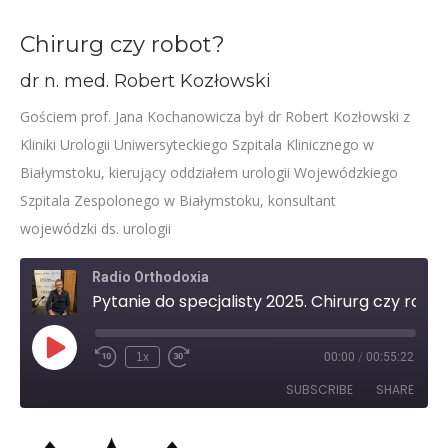
Chirurg czy robot?
dr n. med. Robert Kozłowski
Gościem prof. Jana Kochanowicza był dr Robert Kozłowski z
Kliniki Urologii Uniwersyteckiego Szpitala Klinicznego w
Białymstoku, kierujący oddziałem urologii Wojewódzkiego
Szpitala Zespolonego w Białymstoku, konsultant
wojewódzki ds. urologii
Radio Orthodoxia
Pytanie do specjalisty 2025. Chirurg czy robot? – prof. Robert Kozłowski
Play
1x
00:00
/
00:55:22
Rewind
Fast
Episode
10
Forward
SUBSCRIBE
SHARE
Seconds
30
seconds