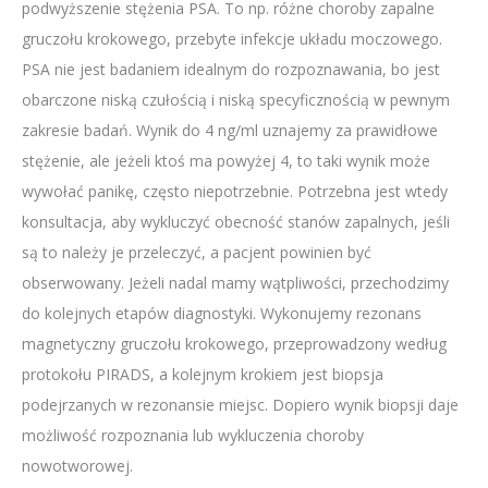
podwyższenie stężenia PSA. To np. różne choroby zapalne
gruczołu krokowego, przebyte infekcje układu moczowego.
PSA nie jest badaniem idealnym do rozpoznawania, bo jest
obarczone niską czułością i niską specyficznością w pewnym
zakresie badań. Wynik do 4 ng/ml uznajemy za prawidłowe
stężenie, ale jeżeli ktoś ma powyżej 4, to taki wynik może
wywołać panikę, często niepotrzebnie. Potrzebna jest wtedy
konsultacja, aby wykluczyć obecność stanów zapalnych, jeśli
są to należy je przeleczyć, a pacjent powinien być
obserwowany. Jeżeli nadal mamy wątpliwości, przechodzimy
do kolejnych etapów diagnostyki. Wykonujemy rezonans
magnetyczny gruczołu krokowego, przeprowadzony według
protokołu PIRADS, a kolejnym krokiem jest biopsja
podejrzanych w rezonansie miejsc. Dopiero wynik biopsji daje
możliwość rozpoznania lub wykluczenia choroby
nowotworowej.