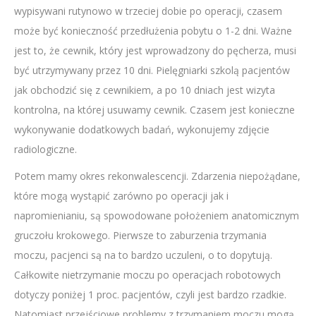
wypisywani rutynowo w trzeciej dobie po operacji, czasem
może być konieczność przedłużenia pobytu o 1-2 dni. Ważne
jest to, że cewnik, który jest wprowadzony do pęcherza, musi
być utrzymywany przez 10 dni. Pielęgniarki szkolą pacjentów
jak obchodzić się z cewnikiem, a po 10 dniach jest wizyta
kontrolna, na której usuwamy cewnik. Czasem jest konieczne
wykonywanie dodatkowych badań, wykonujemy zdjęcie
radiologiczne.
Potem mamy okres rekonwalescencji. Zdarzenia niepożądane,
które mogą wystąpić zarówno po operacji jak i
napromienianiu, są spowodowane położeniem anatomicznym
gruczołu krokowego. Pierwsze to zaburzenia trzymania
moczu, pacjenci są na to bardzo uczuleni, o to dopytują.
Całkowite nietrzymanie moczu po operacjach robotowych
dotyczy poniżej 1 proc. pacjentów, czyli jest bardzo rzadkie.
Natomiast przejściowe problemy z trzymaniem moczu mogą