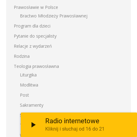
Prawosławie w Polsce
Bractwo Młodzieży Prawosławnej
Program dla dzieci
Pytanie do specjalisty
Relacje z wydarzeń
Rodzina
Teologia prawosławna
Liturgika
Modlitwa
Post
Sakramenty
Synaksariony
Radio internetowe
Teologia liturgiczna
Kliknij i słuchaj od 16 do 21
Wielkanoc