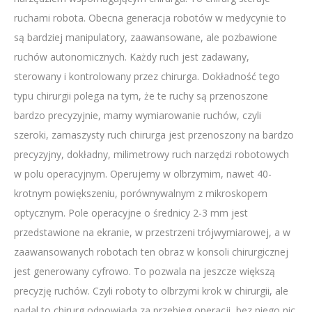
ruchami robota. Obecna generacja robotów w medycynie to
są bardziej manipulatory, zaawansowane, ale pozbawione
ruchów autonomicznych. Każdy ruch jest zadawany,
sterowany i kontrolowany przez chirurga. Dokładność tego
typu chirurgii polega na tym, że te ruchy są przenoszone
bardzo precyzyjnie, mamy wymiarowanie ruchów, czyli
szeroki, zamaszysty ruch chirurga jest przenoszony na bardzo
precyzyjny, dokładny, milimetrowy ruch narzędzi robotowych
w polu operacyjnym. Operujemy w olbrzymim, nawet 40-
krotnym powiększeniu, porównywalnym z mikroskopem
optycznym. Pole operacyjne o średnicy 2-3 mm jest
przedstawione na ekranie, w przestrzeni trójwymiarowej, a w
zaawansowanych robotach ten obraz w konsoli chirurgicznej
jest generowany cyfrowo. To pozwala na jeszcze większą
precyzję ruchów. Czyli roboty to olbrzymi krok w chirurgii, ale
nadal to chirurg odpowiada za przebieg operacji, bez niego nic