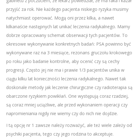
gabinetu z poczuciem, że lekarz powiedział, że ma raka i kazał
przyjść za rok. Nie każdego pacjenta niskiego ryzyka musimy
natychmiast operować. Mogą oni przez kilka, a nawet
kilkanaście następnych lat unikać leczenia radykalnego. Mamy
dobrze opracowany schemat obserwacji tych pacjentów. To
okresowe wykonywanie konkretnych badań: PSA powinno być
wykonywane raz na 3 miesiące, rezonans gruczołu krokowego
po roku jako badanie kontrolne, aby ocenić czy są cechy
progresji. Często jej nie ma i prawie 1/3 pacjentów unika w
ciągu kilku lat konieczności leczenia radykalnego. Nawet tak
doskonale metody jak leczenie chirurgiczne czy radioterapia są
obarczone ryzykiem powikłań. One występują coraz rzadziej,
są coraz mniej uciążliwe, ale przed wykonaniem operacji czy
napromieniania nigdy nie wiemy czy do nich nie dojdzie.
I tą opcję nr 1 zawsze należy rozważyć, ale też wiele zależy od
psychiki pacjenta, tego czy jego rodzina to akceptuje.