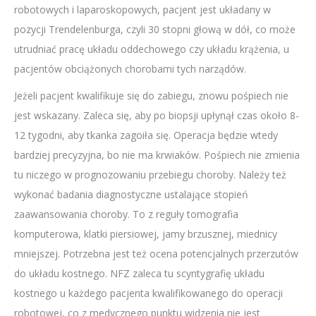
robotowych i laparoskopowych, pacjent jest układany w
pozycji Trendelenburga, czyli 30 stopni głową w dół, co może
utrudniać pracę układu oddechowego czy układu krążenia, u
pacjentów obciążonych chorobami tych narządów.
Jeżeli pacjent kwalifikuje się do zabiegu, znowu pośpiech nie
jest wskazany. Zaleca się, aby po biopsji upłynął czas około 8-
12 tygodni, aby tkanka zagoiła się. Operacja będzie wtedy
bardziej precyzyjna, bo nie ma krwiaków. Pośpiech nie zmienia
tu niczego w prognozowaniu przebiegu choroby. Należy też
wykonać badania diagnostyczne ustalające stopień
zaawansowania choroby. To z reguły tomografia
komputerowa, klatki piersiowej, jamy brzusznej, miednicy
mniejszej. Potrzebna jest też ocena potencjalnych przerzutów
do układu kostnego. NFZ zaleca tu scyntygrafię układu
kostnego u każdego pacjenta kwalifikowanego do operacji
robotowej, co z medycznego punktu widzenia nie jest