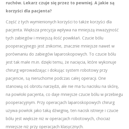
ruchów. Lekarz czuje się przez to pewniej. A jakie są
korzyści dla pacjenta?
Część z tych wymienionych korzyści to także korzyści dla
pacjenta. Większa precyzja wpływa na mniejszą inwazyjność
tych zabiegów i mniejszą ilość powikłań. Czucie bólu
pooperacyjnego jest znikome, znacznie mniejsze nawet w
porównaniu do zabiegów laparoskopowych. To czucie bólu
jest tak małe m.in. dzięki temu, że nacięcia, które wykonuje
chirurg wprowadzając i dokując system robotowy przy
pacjencie, są nieruchome podczas całej operacji. One
stanowią oś obrotu narzędzi, ale nie ma tu nacisku na skórę,
na powłoki pacjenta, co daje mniejsze czucie bólu w przebiegu
pooperacyjnym. Przy operacjach laparoskopowych chirurg
używa powłok jako taką dźwignię, ten nacisk istnieje i czucie
bólu jest większe niż w operacjach robotowych, chociaż
mniejsze niż przy operacjach klasycznych.