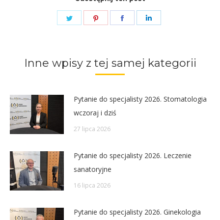
Share
Share
Share
Share
on
on
on
on
Twitter
Pinterest
Facebook
LinkedIn
Inne wpisy z tej samej kategorii
Pytanie do specjalisty 2026. Stomatologia
wczoraj i dziś
27 lipca 2026
Pytanie do specjalisty 2026. Leczenie
sanatoryjne
16 lipca 2026
Pytanie do specjalisty 2026. Ginekologia