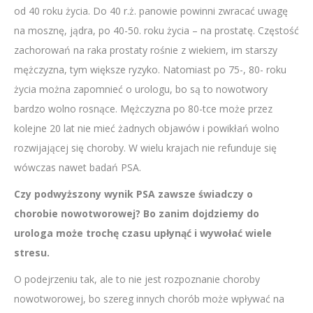
od 40 roku życia. Do 40 r.ż. panowie powinni zwracać uwagę
na mosznę, jądra, po 40-50. roku życia – na prostatę. Częstość
zachorowań na raka prostaty rośnie z wiekiem, im starszy
mężczyzna, tym większe ryzyko. Natomiast po 75-, 80- roku
życia można zapomnieć o urologu, bo są to nowotwory
bardzo wolno rosnące. Mężczyzna po 80-tce może przez
kolejne 20 lat nie mieć żadnych objawów i powikłań wolno
rozwijającej się choroby. W wielu krajach nie refunduje się
wówczas nawet badań PSA.
Czy podwyższony wynik PSA zawsze świadczy o
chorobie nowotworowej? Bo zanim dojdziemy do
urologa może trochę czasu upłynąć i wywołać wiele
stresu.
O podejrzeniu tak, ale to nie jest rozpoznanie choroby
nowotworowej, bo szereg innych chorób może wpływać na