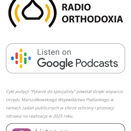
SHARE
RSS FEED
LINK
EMBED
Cykl audycji “Pytanie do specjalisty” powstał dzięki wsparciu
Urzędu Marszałkowskiego Województwa Podlaskiego w
ramach zadań publicznych w sferze ochrony i promocji
zdrowia na realizację w 2025 roku.