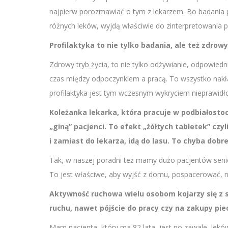
najpierw porozmawiać o tym z lekarzem. Bo badania p
różnych leków, wyjdą właściwie do zinterpretowania p
Profilaktyka to nie tylko badania, ale też zdrowy
Zdrowy tryb życia, to nie tylko odżywianie, odpowiedn
czas między odpoczynkiem a pracą. To wszystko nakł
profilaktyka jest tym wczesnym wykryciem nieprawid
Koleżanka lekarka, która pracuje w podbiałostoc
„giną” pacjenci. To efekt „żółtych tabletek” czyl
i zamiast do lekarza, idą do lasu. To chyba dobr
Tak, w naszej poradni też mamy dużo pacjentów senior
To jest właściwe, aby wyjść z domu, pospacerować, na 
Aktywność ruchowa wielu osobom kojarzy się z 
ruchu, nawet pójście do pracy czy na zakupy pi
Mam pacjenta, który ma 82 lata, jest po zawale, leków