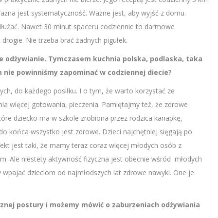
 Ważna jest systematyczność. Ważne jest, aby wyjść z domu.
wydłużać. Nawet 30 minut spaceru codziennie to darmowe
t drogie. Nie trzeba brać żadnych pigułek.
we odżywianie. Tymczasem kuchnia polska, podlaska, taka
m nie powinniśmy zapominać w codziennej diecie?
h, do każdego posiłku. I o tym, że warto korzystać ze
 więcej gotowania, pieczenia. Pamiętajmy też, że zdrowe
re dziecko ma w szkole zrobiona przez rodzica kanapkę,
do końca wszystko jest zdrowe. Dzieci najchętniej sięgają po
kt jest taki, że mamy teraz coraz więcej młodych osób z
em. Ale niestety aktywność fizyczna jest obecnie wśród młodych
 wpajać dzieciom od najmłodszych lat zdrowe nawyki. One je
łusznej postury i możemy mówić o zaburzeniach odżywiania