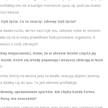
rofilaktyczne nie w każdym momencie życia, np. podczas brania
rzez lekarza.
 tryb życia. Co to znaczy: zdrowy tryb życia?
ia dawka ruchu, ale też nasz tryb snu, radzenie sobie ze stresem,
ada się na w miarę prawidłowe funkcjonowanie organizmu. A
łowości u osób zdrowych.
kiej miejscowości, mówi, że w okresie letnim często jej
i kurek, które się wtedy pojawiają i wszyscy zbierają w lesie
e?
ów, którzy na wiosnę jadą na działki, wracają dopiero jesienią.
działkę czy do lasu. To jest element profilaktyki.
siłownią, uprawianiem sportów. Ale chyba każda forma
echotą, ma znaczenie?
 praktycznie żadnych nie bierze. Jego receptą jest codzienny 5 km