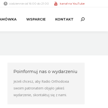
codziennie od 16:00 do 21:00
kanał na YouTube
AMÓWKA
WSPARCIE
KONTAKT
Search:
AMÓWKA
WSPARCIE
KONTAKT
Search:
Poinformuj nas o wydarzeniu
Jeżeli chcesz, aby Radio Orthodoxia
swoim patronatem objęło jakieś
wydarzenie,
skontaktuj się z nami
.