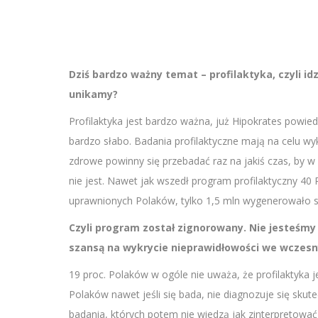
Dziś bardzo ważny temat – profilaktyka, czyli i
unikamy?
Profilaktyka jest bardzo ważna, już Hipokrates powiedzi
bardzo słabo. Badania profilaktyczne mają na celu wy
zdrowe powinny się przebadać raz na jakiś czas, by w 
nie jest. Nawet jak wszedł program profilaktyczny 40 
uprawnionych Polaków, tylko 1,5 mln wygenerowało sk
Czyli program został zignorowany. Nie jesteśmy
szansą na wykrycie nieprawidłowości we wczes
19 proc. Polaków w ogóle nie uważa, że profilaktyka j
Polaków nawet jeśli się bada, nie diagnozuje się skute
badania, których potem nie wiedzą jak zinterpretować i