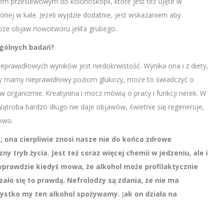
niem przesiewowym do kolonoskopii, które jest też ujęte w
nej w kale. Jeżeli wyjdzie dodatnie, jest wskazaniem aby
oże objaw nowotworu jelita grubego.
ególnych badań?
nieprawidłowych wyników jest niedokrwistość. Wynika ona i z diety,
Gdy mamy nieprawidłowy poziom glukozy, może to świadczyć o
organizmie. Kreatynina i mocz mówią o pracy i funkcji nerek. W
troba bardzo długo nie daje objawów, świetnie się regeneruje,
owo.
 ona cierpliwie znosi nasze nie do końca zdrowe
y tryb życia. Jest też coraz więcej chemii w jedzeniu, ale i
 wprawdzie kiedyś mowa, że alkohol może profilaktycznie
zało się to prawdą. Nefrolodzy są zdania, że nie ma
zystko my ten alkohol spożywamy.
J
ak on działa na