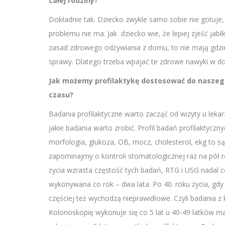
całej rodziny?
Dokładnie tak. Dziecko zwykle samo sobie nie gotuje,
problemu nie ma. Jak dziecko wie, że lepiej zjeść jabłk
zasad zdrowego odżywiania z domu, to nie mają gdzie
sprawy. Dlatego trzeba wpajać te zdrowe nawyki w d
Jak możemy profilaktykę dostosować do naszeg
czasu?
Badania profilaktyczne warto zacząć od wizyty u leka
jakie badania warto zrobić. Profil badań profilaktyczn
morfologia, glukoza, OB, mocz, cholesterol, ekg to są
zapominajmy o kontroli stomatologicznej raz na pół ro
życia wzrasta częstość tych badań, RTG i USG nadal 
wykonywana co rok – dwa lata. Po 40. roku życia, gdy 
częściej też wychodzą nieprawidłowe. Czyli badania z 
Kolonoskopię wykonuje się co 5 lat u 40-49 latków m