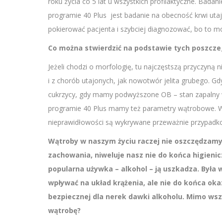
roku życia co 5 lat u wszystkich profilaktyczne. Bada
programie 40 Plus jest badanie na obecność krwi utajo
pokierować pacjenta i szybciej diagnozować, bo to m
Co można stwierdzić na podstawie tych poszcz
Jeżeli chodzi o morfologię, tu najczęstszą przyczyną 
i z chorób utajonych, jak nowotwór jelita grubego. 
cukrzycy, gdy mamy podwyższone OB – stan zapalny w 
programie 40 Plus mamy też parametry wątrobowe. Wą
nieprawidłowości są wykrywane przeważnie przypadk
Wątroby w naszym życiu raczej nie oszczędzamy,
zachowania, niweluje nasz nie do końca higieniczn
popularna używka – alkohol – ją uszkadza. Była
wpływać na układ krążenia, ale nie do końca oka
bezpiecznej dla nerek dawki alkoholu. Mimo ws
wątrobę?