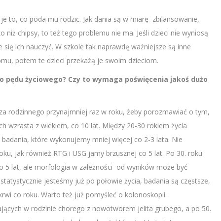
 je to, co poda mu rodzic. Jak dania są w miarę zbilansowanie,
o niż chipsy, to też tego problemu nie ma. Jeśli dzieci nie wyniosą
 się ich nauczyć. W szkole tak naprawdę ważniejsze są inne
omu, potem te dzieci przekażą je swoim dzieciom.
o pędu życiowego? Czy to wymaga poświęcenia jakoś dużo
rza rodzinnego przynajmniej raz w roku, żeby porozmawiać o tym,
ych wzrasta z wiekiem, co 10 lat. Między 20-30 rokiem życia
 badania, które wykonujemy mniej więcej co 2-3 lata. Nie
ku, jak również RTG i USG jamy brzusznej co 5 lat. Po 30. roku
co 5 lat, ale morfologia w zależności od wyników może być
statystycznie jesteśmy już po połowie życia, badania są częstsze,
krwi co roku. Warto też już pomyśleć o kolonoskopii.
ających w rodzinie chorego z nowotworem jelita grubego, a po 50.