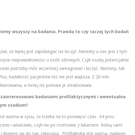
dziemy wszyscy na badania. Prawda to czy raczej tych badań
ał, że lepiej jest zapobiegać niż leczyć. Niestety u nas jest z tym
krycie nieprawidłowości u osób zdrowych. Czyli osoby potencjalnie
razie potrzeby móc wcześniej zareagować i leczyć. Niestety, tak
Plus, badalność pacjentów też nie jest większa. Z 20 mln
ierowania, a mniej niż połowa je zrealizowała.
 zainteresowani badaniami profilaktycznymi i ewentualna
nym stadium?
est ważna w życiu, że trzeba na to poświęcić czas. 64 proc.
cznie i właściwie, czyli nie po rozmowie z lekarzem. Robią sami
 dopiero się do nas zgłaszają. Profilaktyka jest ważna, najlepiej