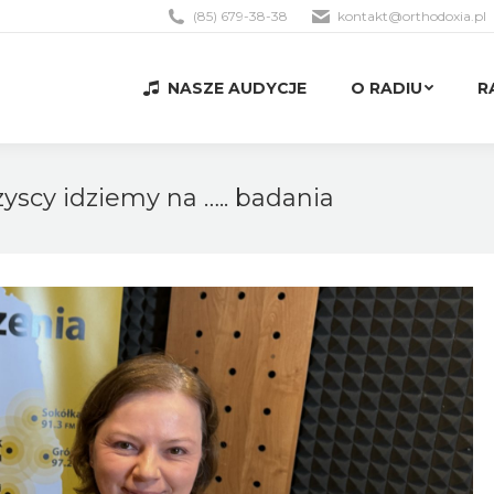
(85) 679-38-38
kontakt@orthodoxia.pl
NASZE AUDYCJE
O RADIU
R
NASZE AUDYCJE
O RADIU
R
zyscy idziemy na ….. badania