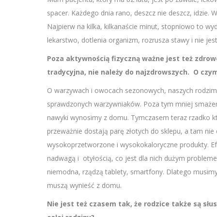
spacer. Każdego dnia rano, deszcz nie deszcz, idzie.
Najpierw na kilka, kilkanaście minut, stopniowo to 
lekarstwo, dotlenia organizm, rozrusza stawy i nie jes
Poza aktywnością fizyczną ważne jest też zdro
tradycyjna, nie należy do najzdrowszych. O czy
O warzywach i owocach sezonowych, naszych rodzimyc
sprawdzonych warzywniaków. Poza tym mniej smażenia
nawyki wynosimy z domu. Tymczasem teraz rzadko któ
przeważnie dostają parę złotych do sklepu, a tam nie 
wysokoprzetworzone i wysokokaloryczne produkty. Efe
nadwagą i otyłością, co jest dla nich dużym problem
niemodna, rządzą tablety, smartfony. Dlatego musimy
muszą wynieść z domu.
Nie jest też czasem tak, że rodzice także są s