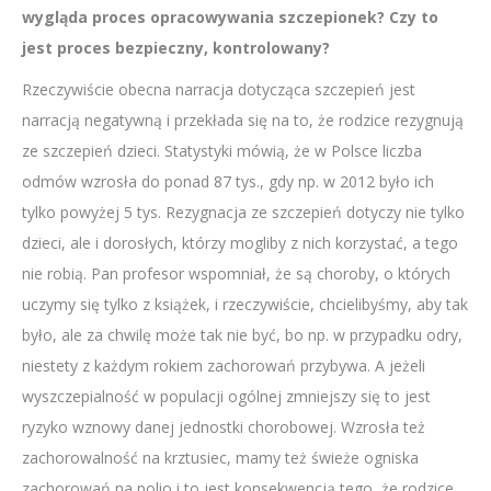
wygląda proces opracowywania szczepionek? Czy to
jest proces bezpieczny, kontrolowany?
Rzeczywiście obecna narracja dotycząca szczepień jest
narracją negatywną i przekłada się na to, że rodzice rezygnują
ze szczepień dzieci. Statystyki mówią, że w Polsce liczba
odmów wzrosła do ponad 87 tys., gdy np. w 2012 było ich
tylko powyżej 5 tys. Rezygnacja ze szczepień dotyczy nie tylko
dzieci, ale i dorosłych, którzy mogliby z nich korzystać, a tego
nie robią. Pan profesor wspomniał, że są choroby, o których
uczymy się tylko z książek, i rzeczywiście, chcielibyśmy, aby tak
było, ale za chwilę może tak nie być, bo np. w przypadku odry,
niestety z każdym rokiem zachorowań przybywa. A jeżeli
wyszczepialność w populacji ogólnej zmniejszy się to jest
ryzyko wznowy danej jednostki chorobowej. Wzrosła też
zachorowalność na krztusiec, mamy też świeże ogniska
zachorowań na polio i to jest konsekwencją tego, że rodzice