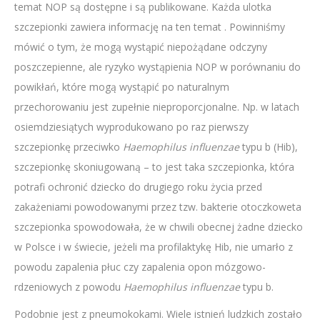
temat NOP są dostępne i są publikowane. Każda ulotka
szczepionki zawiera informację na ten temat . Powinniśmy
mówić o tym, że mogą wystąpić niepożądane odczyny
poszczepienne, ale ryzyko wystąpienia NOP w porównaniu do
powikłań, które mogą wystąpić po naturalnym
przechorowaniu jest zupełnie nieproporcjonalne. Np. w latach
osiemdziesiątych wyprodukowano po raz pierwszy
szczepionkę przeciwko
Haemophilus influenzae
typu b (Hib),
szczepionkę skoniugowaną – to jest taka szczepionka, która
potrafi ochronić dziecko do drugiego roku życia przed
zakażeniami powodowanymi przez tzw. bakterie otoczkoweta
szczepionka spowodowała, że w chwili obecnej żadne dziecko
w Polsce i w świecie, jeżeli ma profilaktykę Hib, nie umarło z
powodu zapalenia płuc czy zapalenia opon mózgowo-
rdzeniowych z powodu
Haemophilus influenzae
typu b.
Podobnie jest z pneumokokami. Wiele istnień ludzkich zostało