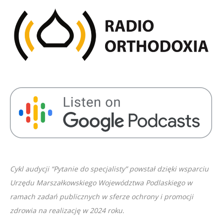
SHARE
RSS FEED
LINK
EMBED
Cykl audycji “Pytanie do specjalisty” powstał dzięki wsparciu
Urzędu Marszałkowskiego Województwa Podlaskiego w
ramach zadań publicznych w sferze ochrony i promocji
zdrowia na realizację w 2024 roku.