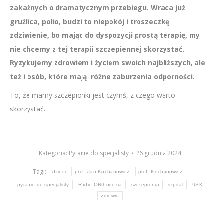
zakaźnych o dramatycznym przebiegu. Wraca już
gruźlica, polio, budzi to niepokój i troszeczkę
zdziwienie, bo mając do dyspozycji prostą terapię, my
nie chcemy z tej terapii szczepiennej skorzystać.
Ryzykujemy zdrowiem i życiem swoich najbliższych, ale
też i osób, które mają różne zaburzenia odporności.
To, że mamy szczepionki jest czymś, z czego warto
skorzystać.
Kategoria:
Pytanie do specjalisty
26 grudnia 2024
Tagi:
dzieci
prof. Jan Kochanowicz
prof. Kochanowicz
pytanie do specjalisty
Radio ORthodoxia
szczepienia
szpital
USK
zdrowie