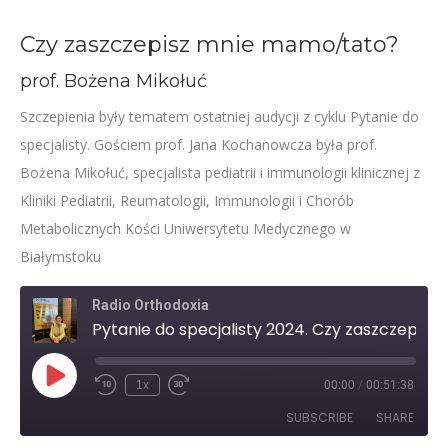
Czy zaszczepisz mnie mamo/tato?
prof. Bożena Mikołuć
Szczepienia były tematem ostatniej audycji z cyklu Pytanie do
specjalisty. Gościem prof. Jana Kochanowcza była prof.
Bożena Mikołuć, specjalista pediatrii i immunologii klinicznej z
Kliniki Pediatrii, Reumatologii, Immunologii i Chorób
Metabolicznych Kości Uniwersytetu Medycznego w
Białymstoku
Radio Orthodoxia
Pytanie do specjalisty 2024. Czy zaszczepisz mnie mamo/tato?
Play
1x
00:00
/
00:51:38
Rewind
Fast
Episode
10
Forward
SUBSCRIBE
SHARE
Seconds
30
seconds