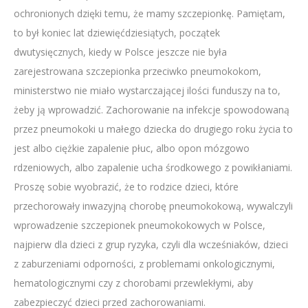
ochronionych dzięki temu, że mamy szczepionkę. Pamiętam,
to był koniec lat dziewięćdziesiątych, początek
dwutysięcznych, kiedy w Polsce jeszcze nie była
zarejestrowana szczepionka przeciwko pneumokokom,
ministerstwo nie miało wystarczającej ilości funduszy na to,
żeby ją wprowadzić. Zachorowanie na infekcje spowodowaną
przez pneumokoki u małego dziecka do drugiego roku życia to
jest albo ciężkie zapalenie płuc, albo opon mózgowo
rdzeniowych, albo zapalenie ucha środkowego z powikłaniami.
Proszę sobie wyobrazić, że to rodzice dzieci, które
przechorowały inwazyjną chorobę pneumokokową, wywalczyli
wprowadzenie szczepionek pneumokokowych w Polsce,
najpierw dla dzieci z grup ryzyka, czyli dla wcześniaków, dzieci
z zaburzeniami odporności, z problemami onkologicznymi,
hematologicznymi czy z chorobami przewlekłymi, aby
zabezpieczyć dzieci przed zachorowaniami.