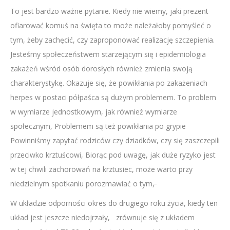
To jest bardzo ważne pytanie. Kiedy nie wiemy, jaki prezent
ofiarować komuś na święta to może należałoby pomyśleć o
tym, żeby zachęcić, czy zaproponować realizację szczepienia.
Jesteśmy społeczeństwem starzejącym się i epidemiologia
zakażeń wśród osób dorosłych również zmienia swoją
charakterystykę. Okazuje się, że powikłania po zakażeniach
herpes w postaci półpaśca są dużym problemem. To problem
w wymiarze jednostkowym, jak również wymiarze
społecznym, Problemem są też powikłania po grypie
Powinniśmy zapytać rodziców czy dziadków, czy się zaszczepili
przeciwko krztuścowi, Biorąc pod uwagę, jak duże ryzyko jest
w tej chwili zachorowań na krztusiec, może warto przy
niedzielnym spotkaniu porozmawiać o tym
,
W układzie odporności okres do drugiego roku życia, kiedy ten
układ jest jeszcze niedojrzały, zrównuje się z układem