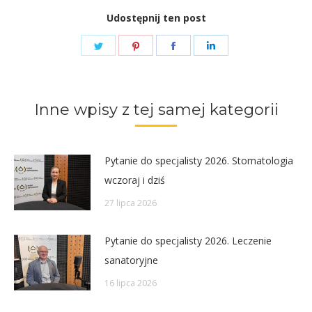
Udostępnij ten post
Share
Share
Share
Share
on
on
on
on
Twitter
Pinterest
Facebook
LinkedIn
Inne wpisy z tej samej kategorii
Pytanie do specjalisty 2026. Stomatologia
wczoraj i dziś
27 lipca 2026
Pytanie do specjalisty 2026. Leczenie
sanatoryjne
16 lipca 2026