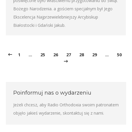
poświęcone było właściwemu przygotowaniu do Świąt
Bożego Narodzenia. a gościem specjalnym był Jego
Ekscelencja Najprzewielebniejszy Arcybiskup
Białostocki i Gdański Jakub.
1
…
25
26
27
28
29
…
50
Poinformuj nas o wydarzeniu
Jeżeli chcesz, aby Radio Orthodoxia swoim patronatem
objęło jakieś wydarzenie,
skontaktuj się z nami
.