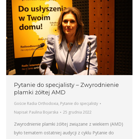
Pytanie do specjalisty – Zwyrodnienie
plamki żółtej AMD
Goście Radia Orthodoxia
,
Pytanie do specjalisty
Napisał:
Paulina Bojarska
25 grudnia 2022
Zwyrodnienie plamki żółtej związane z wiekiem (AMD)
było tematem ostatniej audycji z cyklu Pytanie do