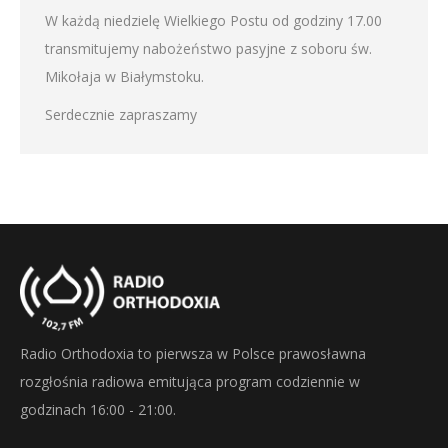
W każdą niedzielę Wielkiego Postu od godziny 17.00
transmitujemy nabożeństwo pasyjne z soboru św.
Mikołaja w Białymstoku.
Serdecznie zapraszamy
Radio Orthodoxia to pierwsza w Polsce prawosławna
rozgłośnia radiowa emitująca program codziennie w
godzinach 16:00 - 21:00.