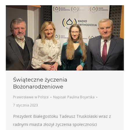
Świąteczne życzenia
Bożonarodzeniowe
Prawosławie w Polsce
Napisał:
Paulina Bojarska
7 stycznia 2023
Prezydent Białegostoku Tadeusz Truskolaski wraz z
radnymi miasta złożył życzenia społeczności