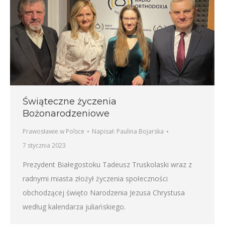
Świąteczne życzenia
Bożonarodzeniowe
Prawosławie w Polsce
Napisał:
Paulina Bojarska
7 stycznia 2023
Prezydent Białegostoku Tadeusz Truskolaski wraz z
radnymi miasta złożył życzenia społeczności
obchodzącej święto Narodzenia Jezusa Chrystusa
według kalendarza juliańskiego.