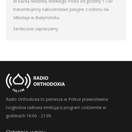
W każdą niedzielę Wielkiego Postu od godziny 17.00
transmitujemy nabożeństwo pasyjne z soboru św.
Mikołaja w Białymstoku.
Serdecznie zapraszamy
Radio Orthodoxia to pierwsza w Polsce prawosławna
rozgłośnia radiowa emitująca program codziennie w
godzinach 16:00 - 21:00.