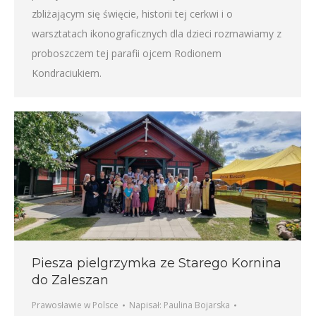
zbliżającym się święcie, historii tej cerkwi i o
warsztatach ikonograficznych dla dzieci rozmawiamy z
proboszczem tej parafii ojcem Rodionem
Kondraciukiem.
Piesza pielgrzymka ze Starego Kornina
do Zaleszan
Prawosławie w Polsce
Napisał:
Paulina Bojarska