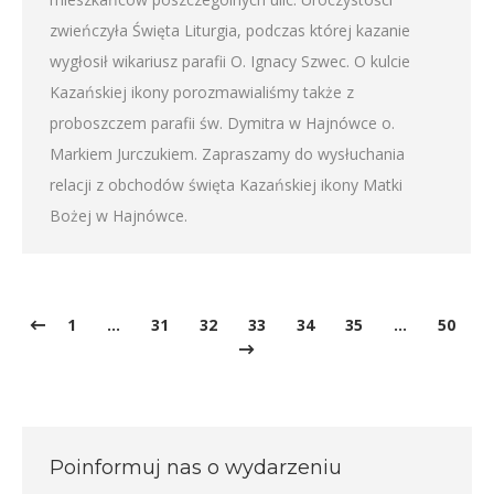
zwieńczyła Święta Liturgia, podczas której kazanie
wygłosił wikariusz parafii O. Ignacy Szwec. O kulcie
Kazańskiej ikony porozmawialiśmy także z
proboszczem parafii św. Dymitra w Hajnówce o.
Markiem Jurczukiem. Zapraszamy do wysłuchania
relacji z obchodów święta Kazańskiej ikony Matki
Bożej w Hajnówce.
1
…
31
32
33
34
35
…
50
Poinformuj nas o wydarzeniu