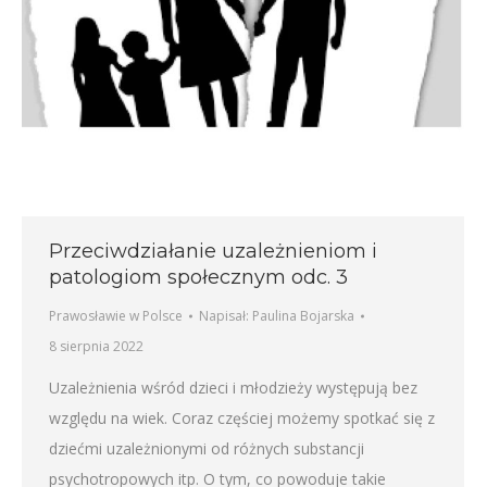
Przeciwdziałanie uzależnieniom i
patologiom społecznym odc. 3
Prawosławie w Polsce
Napisał:
Paulina Bojarska
8 sierpnia 2022
Uzależnienia wśród dzieci i młodzieży występują bez
względu na wiek. Coraz częściej możemy spotkać się z
dziećmi uzależnionymi od różnych substancji
psychotropowych itp. O tym, co powoduje takie