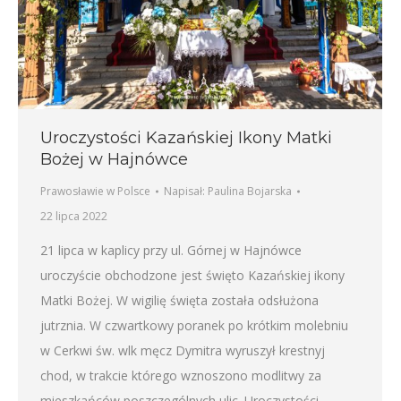
Uroczystości Kazańskiej Ikony Matki
Bożej w Hajnówce
Prawosławie w Polsce
Napisał:
Paulina Bojarska
22 lipca 2022
21 lipca w kaplicy przy ul. Górnej w Hajnówce
uroczyście obchodzone jest święto Kazańskiej ikony
Matki Bożej. W wigilię święta została odsłużona
jutrznia. W czwartkowy poranek po krótkim molebniu
w Cerkwi św. wlk męcz Dymitra wyruszył krestnyj
chod, w trakcie którego wznoszono modlitwy za
mieszkańców poszczególnych ulic. Uroczystości