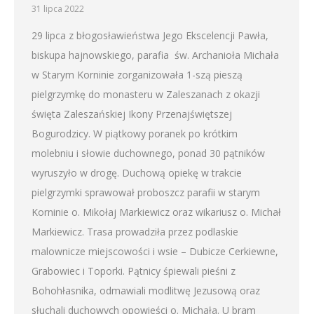
31 lipca 2022
29 lipca z błogosławieństwa Jego Ekscelencji Pawła,
biskupa hajnowskiego, parafia św. Archanioła Michała
w Starym Korninie zorganizowała 1-szą pieszą
pielgrzymkę do monasteru w Zaleszanach z okazji
święta Zaleszańskiej Ikony Przenajświętszej
Bogurodzicy. W piątkowy poranek po krótkim
molebniu i słowie duchownego, ponad 30 pątników
wyruszyło w drogę. Duchową opiekę w trakcie
pielgrzymki sprawował proboszcz parafii w starym
Korninie o. Mikołaj Markiewicz oraz wikariusz o. Michał
Markiewicz. Trasa prowadziła przez podlaskie
malownicze miejscowości i wsie – Dubicze Cerkiewne,
Grabowiec i Toporki. Pątnicy śpiewali pieśni z
Bohohłasnika, odmawiali modlitwę Jezusową oraz
słuchali duchowych opowieści o. Michała. U bram