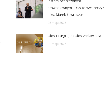
Jestem ochrzczonym
prawosławnym – czy to wystarczy?
– ks. Marek Ławreszuk
28 maja 2026
Głos Liturgii (98) Głos zadziwienia
ku
21 maja 2026