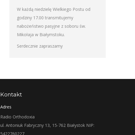
W każdą niedzielę Wielkiego Postu od
godziny 17.00 transmitujemy
nabożeństwo pasyjne z soboru św.
Mikołaja w Białymstoku.
Serdecznie zapraszamy
Kontakt
Adres
Radio Orthodoxia
ul. Antoniuk Fabryczny 13, 15-762 Białystok NIP:
5422760227