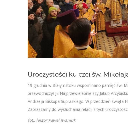
Uroczystości ku czci św. Mikołaj
19 grudnia w Białymstoku wspominano pamięć św. Miko
przewodniczył JE Najprzewielebniejszy Jakub Arcybisku
Andrzeja Biskupa Supraskiego. W przeddzień święta 
Zapraszamy do wysłuchania relacji z tych uroczystości
fot.: lektor Paweł Iwaniuk