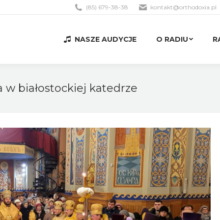
(85) 679-38-38
kontakt@orthodoxia.pl
NASZE AUDYCJE
O RADIU
R
NASZE AUDYCJE
O RADIU
R
a w białostockiej katedrze