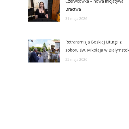
Czerwcówka – nowa inicjatywa
Bractwa
31 maja 2026
Retransmisja Boskiej Liturgii z
soboru św. Mikołaja w Białymsto
25 maja 2026