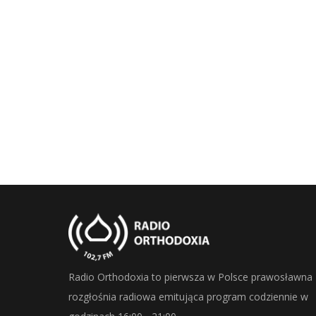
Radio Orthodoxia to pierwsza w Polsce prawosławna
rozgłośnia radiowa emitująca program codziennie w