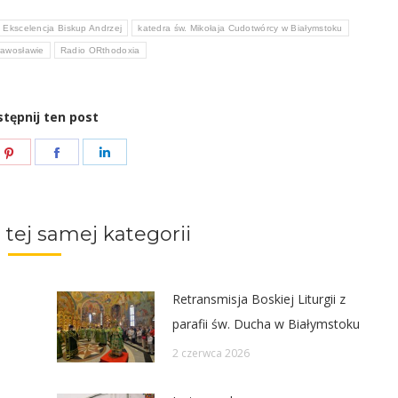
 Ekscelencja Biskup Andrzej
katedra św. Mikołaja Cudotwórcy w Białymstoku
rawosławie
Radio ORthodoxia
tępnij ten post
e
Share
Share
Share
on
on
on
ter
Pinterest
Facebook
LinkedIn
 tej samej kategorii
Retransmisja Boskiej Liturgii z
parafii św. Ducha w Białymstoku
2 czerwca 2026