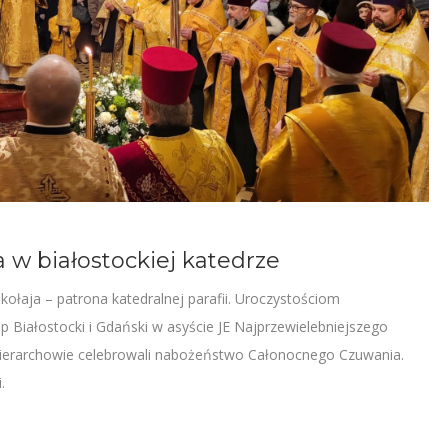
a w białostockiej katedrze
łaja – patrona katedralnej parafii. Uroczystościom
p Białostocki i Gdański w asyście JE Najprzewielebniejszego
Hierarchowie celebrowali nabożeństwo Całonocnego Czuwania.
.