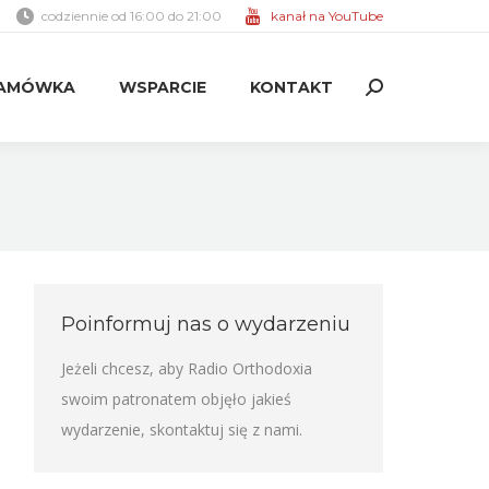
codziennie od 16:00 do 21:00
kanał na YouTube
AMÓWKA
WSPARCIE
KONTAKT
Search:
AMÓWKA
WSPARCIE
KONTAKT
Search:
Poinformuj nas o wydarzeniu
Jeżeli chcesz, aby Radio Orthodoxia
swoim patronatem objęło jakieś
wydarzenie,
skontaktuj się z nami
.