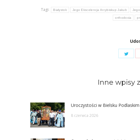
Tagi:
Białystok
Jego Ekscelencja Arcybiskup Jakub
Jego
orthodoxia
p
Udos
Shar
on
Twit
Inne wpisy z
Uroczystości w Bielsku Podlaskim
8 czerwca 2026