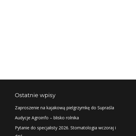
Ostatnie wpisy
Zaproszenie na kajakową pielgrzymkę do Supraśla
Audycje Agroinfo – blisko rolnika
Pytanie do specjalisty 2026. Stomatologia wczoraj i