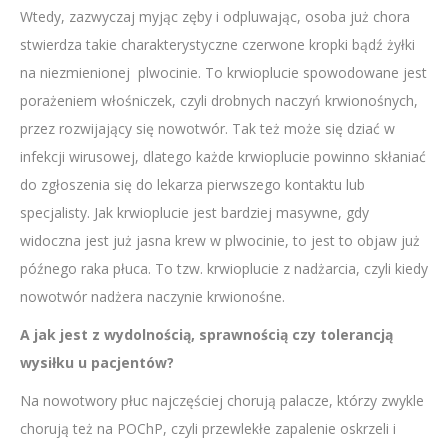
Wtedy, zazwyczaj myjąc zęby i odpluwając, osoba już chora
stwierdza takie charakterystyczne czerwone kropki bądź żyłki
na niezmienionej plwocinie. To krwioplucie spowodowane jest
porażeniem włośniczek, czyli drobnych naczyń krwionośnych,
przez rozwijający się nowotwór. Tak też może się dziać w
infekcji wirusowej, dlatego każde krwioplucie powinno skłaniać
do zgłoszenia się do lekarza pierwszego kontaktu lub
specjalisty. Jak krwioplucie jest bardziej masywne, gdy
widoczna jest już jasna krew w plwocinie, to jest to objaw już
późnego raka płuca. To tzw. krwioplucie z nadżarcia, czyli kiedy
nowotwór nadżera naczynie krwionośne.
A jak jest z wydolnością, sprawnością czy tolerancją
wysiłku u pacjentów?
Na nowotwory płuc najczęściej chorują palacze, którzy zwykle
chorują też na POChP, czyli przewlekłe zapalenie oskrzeli i