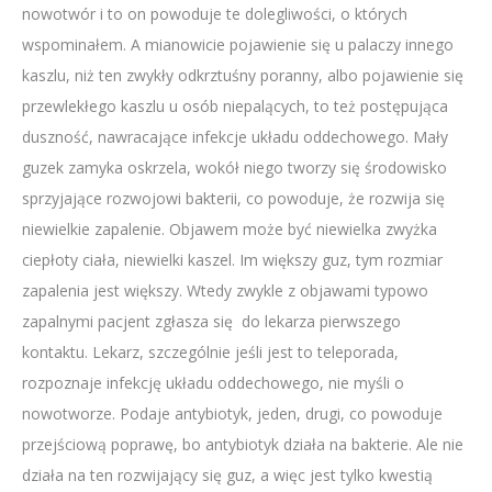
nowotwór i to on powoduje te dolegliwości, o których
wspominałem. A mianowicie pojawienie się u palaczy innego
kaszlu, niż ten zwykły odkrztuśny poranny, albo pojawienie się
przewlekłego kaszlu u osób niepalących, to też postępująca
duszność, nawracające infekcje układu oddechowego. Mały
guzek zamyka oskrzela, wokół niego tworzy się środowisko
sprzyjające rozwojowi bakterii, co powoduje, że rozwija się
niewielkie zapalenie. Objawem może być niewielka zwyżka
ciepłoty ciała, niewielki kaszel. Im większy guz, tym rozmiar
zapalenia jest większy. Wtedy zwykle z objawami typowo
zapalnymi pacjent zgłasza się do lekarza pierwszego
kontaktu. Lekarz, szczególnie jeśli jest to teleporada,
rozpoznaje infekcję układu oddechowego, nie myśli o
nowotworze. Podaje antybiotyk, jeden, drugi, co powoduje
przejściową poprawę, bo antybiotyk działa na bakterie. Ale nie
działa na ten rozwijający się guz, a więc jest tylko kwestią