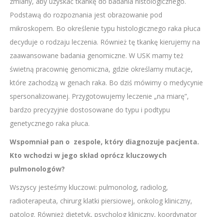
zmiany, aby uzyskać tkankę do badania histologicznego.
Podstawą do rozpoznania jest obrazowanie pod
mikroskopem. Bo określenie typu histologicznego raka płuca
decyduje o rodzaju leczenia. Również tę tkankę kierujemy na
zaawansowane badania genomiczne. W USK mamy też
świetną pracownię genomiczna, gdzie określamy mutacje,
które zachodzą w genach raka. Bo dziś mówimy o medycynie
spersonalizowanej. Przygotowujemy leczenie „na miarę”,
bardzo precyzyjnie dostosowane do typu i podtypu
genetycznego raka płuca.
Wspomniał pan o zespole, który diagnozuje pacjenta.
Kto wchodzi w jego skład oprócz kluczowych
pulmonologów?
Wszyscy jesteśmy kluczowi: pulmonolog, radiolog,
radioterapeuta, chirurg klatki piersiowej, onkolog kliniczny,
patolog. Również dietetyk, psycholog kliniczny, koordynator