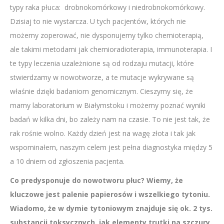
typy raka płuca: drobnokomórkowy i niedrobnokomórkowy.
Dzisiaj to nie wystarcza. U tych pacjentów, których nie
możemy zoperować, nie dysponujemy tylko chemioterapią,
ale takimi metodami jak chemioradioterapia, immunoterapia. I
te typy leczenia uzależnione są od rodzaju mutacji, które
stwierdzamy w nowotworze, a te mutacje wykrywane są
właśnie dzięki badaniom genomicznym. Cieszymy się, że
mamy laboratorium w Białymstoku i możemy poznać wyniki
badań w kilka dni, bo zależy nam na czasie. To nie jest tak, że
rak rośnie wolno. Każdy dzień jest na wagę złota i tak jak
wspominałem, naszym celem jest pełna diagnostyka między 5
a 10 dniem od zgłoszenia pacjenta.
Co predysponuje do nowotworu płuc? Wiemy, że
kluczowe jest palenie papierosów i wszelkiego tytoniu.
Wiadomo, że w dymie tytoniowym znajduje się ok. 2 tys.
substancji toksycznych, jak elementy trutki na szczury.