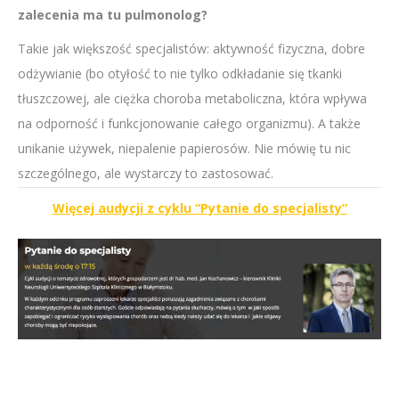
zalecenia ma tu pulmonolog?
Takie jak większość specjalistów: aktywność fizyczna, dobre
odżywianie (bo otyłość to nie tylko odkładanie się tkanki
tłuszczowej, ale ciężka choroba metaboliczna, która wpływa
na odporność i funkcjonowanie całego organizmu). A także
unikanie używek, niepalenie papierosów. Nie mówię tu nic
szczególnego, ale wystarczy to zastosować.
Więcej audycji z cyklu “Pytanie do specjalisty”