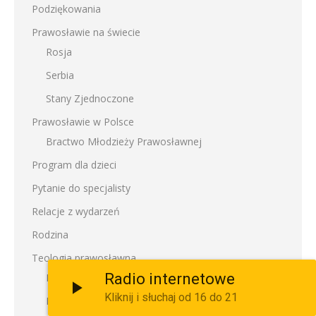
Podziękowania
Prawosławie na świecie
Rosja
Serbia
Stany Zjednoczone
Prawosławie w Polsce
Bractwo Młodzieży Prawosławnej
Program dla dzieci
Pytanie do specjalisty
Relacje z wydarzeń
Rodzina
Teologia prawosławna
Radio internetowe
Liturgika
Kliknij i słuchaj od 16 do 21
Modlitwa