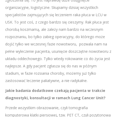
zgłoszenia się. To jest naprawdę duże osiągnięcie
organizacyjne, logistyczne. Skupiamy dzisiaj wszystkich
specjalistów zajmujących się leczeniem raka płuca w LCU w
USK. To jest coś, z czego bardzo się cieszymy. Rak płuca jest
chorobą koszmarną, ale zależy nam bardzo na wczesnym
rozpoznaniu, bo tylko zabieg operacyjny, do którego może
dojść tylko we wczesnej fazie nowotworu, pozwala nam na
pełne wyleczenie pacjenta, usunięcie doszczętne nowotworu z
układu oddechowego. Tylko wtedy rokowanie co do życia jest
najlepsze. A gdy pacjent zgłasza się do nas w późnym
stadium, w fazie rozsiania choroby, możemy już tylko
zastosować leczenie paliatywne, a nie radykalne.
Jakie badania dodatkowe czekają pacjenta w trakcie
diagnostyki, konsultacji w ramach Lung Cancer Unit?
Przede wszystkim obrazowanie, czyli tomografia
komputerowa klatki piersiowej, tzw. PET CT, czyli pozytonowa