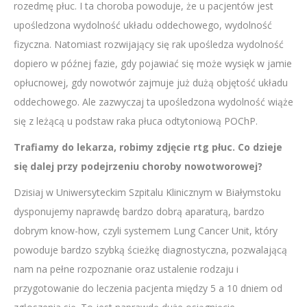
rozedmę płuc. I ta choroba powoduje, że u pacjentów jest
upośledzona wydolność układu oddechowego, wydolność
fizyczna. Natomiast rozwijający się rak upośledza wydolność
dopiero w późnej fazie, gdy pojawiać się może wysięk w jamie
opłucnowej, gdy nowotwór zajmuje już dużą objętość układu
oddechowego. Ale zazwyczaj ta upośledzona wydolność wiąże
się z leżącą u podstaw raka płuca odtytoniową POChP.
Trafiamy do lekarza, robimy zdjęcie rtg płuc. Co dzieje
się dalej przy podejrzeniu choroby nowotworowej?
Dzisiaj w Uniwersyteckim Szpitalu Klinicznym w Białymstoku
dysponujemy naprawdę bardzo dobrą aparaturą, bardzo
dobrym know-how, czyli systemem Lung Cancer Unit, który
powoduje bardzo szybką ścieżkę diagnostyczna, pozwalającą
nam na pełne rozpoznanie oraz ustalenie rodzaju i
przygotowanie do leczenia pacjenta między 5 a 10 dniem od