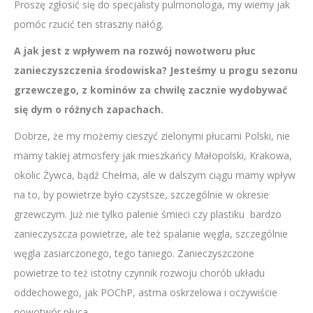
Proszę zgłosić się do specjalisty pulmonologa, my wiemy jak
pomóc rzucić ten straszny nałóg.
A jak jest z wpływem na rozwój nowotworu płuc
zanieczyszczenia środowiska? Jesteśmy u progu sezonu
grzewczego, z kominów za chwilę zacznie wydobywać
się dym o różnych zapachach.
Dobrze, że my możemy cieszyć zielonymi płucami Polski, nie
mamy takiej atmosfery jak mieszkańcy Małopolski, Krakowa,
okolic Żywca, bądź Chełma, ale w dalszym ciągu mamy wpływ
na to, by powietrze było czystsze, szczególnie w okresie
grzewczym. Już nie tylko palenie śmieci czy plastiku bardzo
zanieczyszcza powietrze, ale też spalanie węgla, szczególnie
węgla zasiarczonego, tego taniego. Zanieczyszczone
powietrze to też istotny czynnik rozwoju chorób układu
oddechowego, jak POChP, astma oskrzelowa i oczywiście
nowotwór płuca.