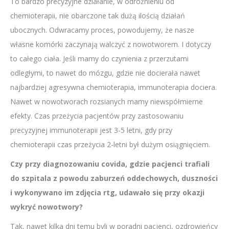
To bardzo precyzyjne działanie, w odróżnieniu od
chemioterapii, nie obarczone tak dużą ilością działań
ubocznych. Odwracamy proces, powodujemy, że nasze
własne komórki zaczynają walczyć z nowotworem. I dotyczy
to całego ciała. Jeśli mamy do czynienia z przerzutami
odległymi, to nawet do mózgu, gdzie nie docierała nawet
najbardziej agresywna chemioterapia, immunoterapia dociera.
Nawet w nowotworach rozsianych mamy niewspółmierne
efekty. Czas przeżycia pacjentów przy zastosowaniu
precyzyjnej immunoterapii jest 3-5 letni, gdy przy
chemioterapii czas przeżycia 2-letni był dużym osiągnięciem.
Czy przy diagnozowaniu covida, gdzie pacjenci trafiali
do szpitala z powodu zaburzeń oddechowych, duszności
i wykonywano im zdjęcia rtg, udawało się przy okazji
wykryć nowotwory?
Tak, nawet kilka dni temu byli w poradni pacjenci, ozdrowieńcy