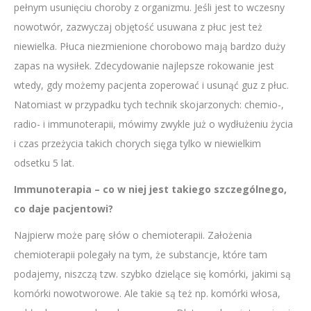
pełnym usunięciu choroby z organizmu. Jeśli jest to wczesny
nowotwór, zazwyczaj objętość usuwana z płuc jest też
niewielka. Płuca niezmienione chorobowo mają bardzo duży
zapas na wysiłek. Zdecydowanie najlepsze rokowanie jest
wtedy, gdy możemy pacjenta zoperować i usunąć guz z płuc.
Natomiast w przypadku tych technik skojarzonych: chemio-,
radio- i immunoterapii, mówimy zwykle już o wydłużeniu życia
i czas przeżycia takich chorych sięga tylko w niewielkim
odsetku 5 lat.
Immunoterapia – co w niej jest takiego szczególnego,
co daje pacjentowi?
Najpierw może parę słów o chemioterapii. Założenia
chemioterapii polegały na tym, że substancje, które tam
podajemy, niszczą tzw. szybko dzielące się komórki, jakimi są
komórki nowotworowe. Ale takie są też np. komórki włosa,