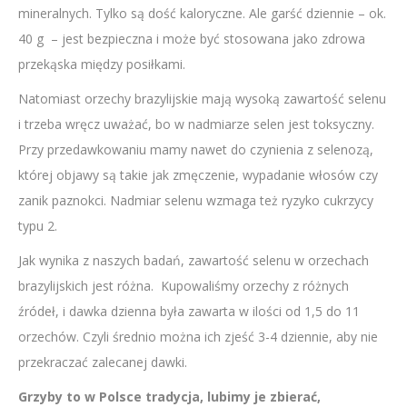
mineralnych. Tylko są dość kaloryczne. Ale garść dziennie – ok.
40 g – jest bezpieczna i może być stosowana jako zdrowa
przekąska między posiłkami.
Natomiast orzechy brazylijskie mają wysoką zawartość selenu
i trzeba wręcz uważać, bo w nadmiarze selen jest toksyczny.
Przy przedawkowaniu mamy nawet do czynienia z selenozą,
której objawy są takie jak zmęczenie, wypadanie włosów czy
zanik paznokci. Nadmiar selenu wzmaga też ryzyko cukrzycy
typu 2.
Jak wynika z naszych badań, zawartość selenu w orzechach
brazylijskich jest różna. Kupowaliśmy orzechy z różnych
źródeł, i dawka dzienna była zawarta w ilości od 1,5 do 11
orzechów. Czyli średnio można ich zjeść 3-4 dziennie, aby nie
przekraczać zalecanej dawki.
Grzyby to w Polsce tradycja, lubimy je zbierać,