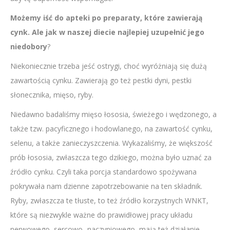
Możemy iść do apteki po preparaty, które zawierają
cynk. Ale jak w naszej diecie najlepiej uzupełnić jego
niedobory
?
Niekoniecznie trzeba jeść ostrygi, choć wyróżniają się dużą
zawartością cynku. Zawierają go też pestki dyni, pestki
słonecznika, mięso, ryby.
Niedawno badaliśmy mięso łososia, świeżego i wędzonego, a
także tzw. pacyficznego i hodowlanego, na zawartość cynku,
selenu, a także zanieczyszczenia. Wykazaliśmy, że większość
prób łososia, zwłaszcza tego dzikiego, można było uznać za
źródło cynku. Czyli taka porcja standardowo spożywana
pokrywała nam dzienne zapotrzebowanie na ten składnik.
Ryby, zwłaszcza te tłuste, to też źródło korzystnych WNKT,
które są niezwykle ważne do prawidłowej pracy układu
nerwowego, sercowo- naczyniowego, mają też działanie