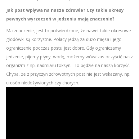
Jak post wpływa na nasze zdrowie? Czy takie okresy
pewnych wyrzeczeń w jedzeniu mają znaczenie?
Ma znaczenie, jest to potwierdzone, że nawet takie okresowe
głodówki są korzystne. Polacy jedzą za dużo mięsa i jego
ograniczenie podczas postu jest dobre. Gdy ograniczamy
jedzenie, pijemy płyny, wodę, możemy wówczas oczyścić nasz
organizm z np. nadmiaru toksyn. To będzie na naszą korzyść.
Chyba, że z przyczyn zdrowotnych post nie jest wskazany, np.
u osób niedożywionych czy chorych.