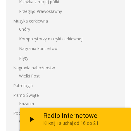
Książka z mojej półki
Przegląd Prawosławny
Muzyka cerkiewna
Chóry
Kompozytorzy muzyki cerkiewnej
Nagrania koncertów
Płyty
Nagrania nabożeństw
Wielki Post
Patrologia
Pismo Święte
Kazania
Podlasie
Radio internetowe
Ciekawe Podlasie
Kliknij i słuchaj od 16 do 21
Pomysł na weekend