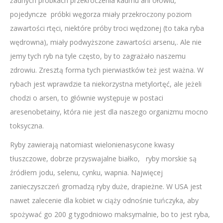
żadnych próbkach przekroczenia kadmu ani ołowiu,
pojedyncze próbki węgorza miały przekroczony poziom
zawartości rtęci, niektóre próby troci wędzonej (to taka ryba
wędrowna), miały podwyższone zawartości arsenu,. Ale nie
jemy tych ryb na tyle często, by to zagrażało naszemu
zdrowiu. Zresztą forma tych pierwiastków też jest ważna. W
rybach jest wprawdzie ta niekorzystna metylortęć, ale jeżeli
chodzi o arsen, to głównie występuje w postaci
aresenobetainy, która nie jest dla naszego organizmu mocno
toksyczna.
Ryby zawierają natomiast wielonienasycone kwasy
tłuszczowe, dobrze przyswajalne białko, ryby morskie są
źródłem jodu, selenu, cynku, wapnia. Najwięcej
zanieczyszczeń gromadzą ryby duże, drapieżne. W USA jest
nawet zalecenie dla kobiet w ciąży odnośnie tuńczyka, aby
spożywać go 200 g tygodniowo maksymalnie, bo to jest ryba,