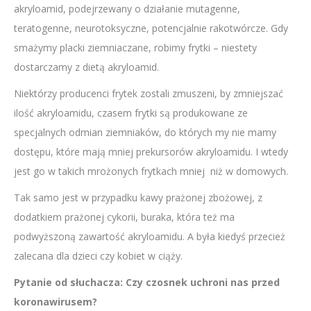
akryloamid, podejrzewany o działanie mutagenne,
teratogenne, neurotoksyczne, potencjalnie rakotwórcze. Gdy
smażymy placki ziemniaczane, robimy frytki – niestety
dostarczamy z dietą akryloamid.
Niektórzy producenci frytek zostali zmuszeni, by zmniejszać
ilość akryloamidu, czasem frytki są produkowane ze
specjalnych odmian ziemniaków, do których my nie mamy
dostępu, które mają mniej prekursorów akryloamidu. I wtedy
jest go w takich mrożonych frytkach mniej niż w domowych.
Tak samo jest w przypadku kawy prażonej zbożowej, z
dodatkiem prażonej cykorii, buraka, która też ma
podwyższoną zawartość akryloamidu. A była kiedyś przecież
zalecana dla dzieci czy kobiet w ciąży.
Pytanie od słuchacza: Czy czosnek uchroni nas przed
koronawirusem?