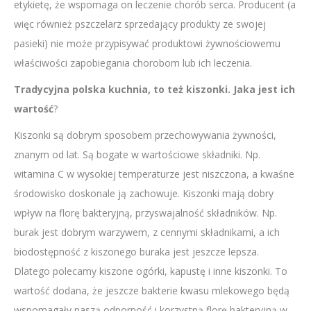
etykietę, że wspomaga on leczenie chorób serca. Producent (a
więc również pszczelarz sprzedający produkty ze swojej
pasieki) nie może przypisywać produktowi żywnościowemu
właściwości zapobiegania chorobom lub ich leczenia.
Tradycyjna polska kuchnia, to też kiszonki. Jaka jest ich
wartość
?
Kiszonki są dobrym sposobem przechowywania żywności,
znanym od lat. Są bogate w wartościowe składniki. Np.
witamina C w wysokiej temperaturze jest niszczona, a kwaśne
środowisko doskonale ją zachowuje. Kiszonki mają dobry
wpływ na florę bakteryjną, przyswajalność składników. Np.
burak jest dobrym warzywem, z cennymi składnikami, a ich
biodostępność z kiszonego buraka jest jeszcze lepsza.
Dlatego polecamy kiszone ogórki, kapustę i inne kiszonki. To
wartość dodana, że jeszcze bakterie kwasu mlekowego będą
wspomagały naszą odporność i korzystną florę bakteryjną w