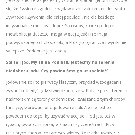
genetyczne. Teraz jesteśmy w stanie zbadać genom i okazuje
się, że żywienie zgodnie z wydawanymi zaleceniami Instytutu
Żywności i Żywienia, dla całej populacji, nie dla każdego
indywidualnie musi być dobre. Są osoby, które np. lepiej
metabolizują tłuszcze, mogą więcej zjeść i nie mają
podwyższonego cholesterolu, a ktoś go ogranicza i wyniki nie
są lepsze. Podobnie jest z solą.
Sól to i jod. My tu na Podlasiu jesteśmy na terenie
niedoboru jodu. Czy powinniśmy go uzupełniać?
Jodowanie soli to pierwszy klasyczny przykład wzbogacania
żywności. Kiedyś, gdy stwierdzono, że w Polsce poza terenem
nadmorskim są tereny endemiczne i związane z tym choroby
tarczycy, wprowadzono jodowanie soli. Ale nie jest to
powodem do tego, by używać więcej soli. Jod jest też w
rybach, owocach morza, wiśniach czy czereśniach. Przy
niektórych chorobach tarczycy wiemy, że trzeba uważać z