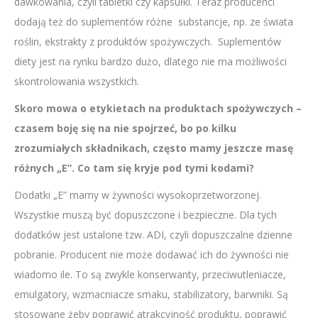
dawkowania, czyli tabletki czy kapsułki. Teraz producenci
dodają też do suplementów różne substancje, np. ze świata
roślin, ekstrakty z produktów spożywczych. Suplementów
diety jest na rynku bardzo dużo, dlatego nie ma możliwości
skontrolowania wszystkich.
Skoro mowa o etykietach na produktach spożywczych –
czasem boję się na nie spojrzeć, bo po kilku
zrozumiałych składnikach, często mamy jeszcze masę
różnych „E”. Co tam się kryje pod tymi kodami?
Dodatki „E” mamy w żywności wysokoprzetworzonej.
Wszystkie muszą być dopuszczone i bezpieczne. Dla tych
dodatków jest ustalone tzw. ADI, czyli dopuszczalne dzienne
pobranie. Producent nie może dodawać ich do żywności nie
wiadomo ile. To są zwykle konserwanty, przeciwutleniacze,
emulgatory, wzmacniacze smaku, stabilizatory, barwniki. Są
stosowane żeby poprawić atrakcyjność produktu, poprawić