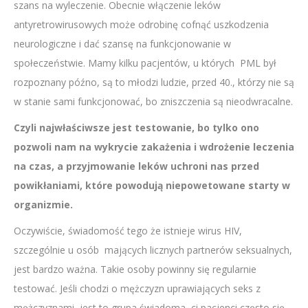
szans na wyleczenie. Obecnie włączenie leków
antyretrowirusowych może odrobinę cofnąć uszkodzenia
neurologiczne i dać szansę na funkcjonowanie w
społeczeństwie. Mamy kilku pacjentów, u których PML był
rozpoznany późno, są to młodzi ludzie, przed 40., którzy nie są
w stanie sami funkcjonować, bo zniszczenia są nieodwracalne.
Czyli najwłaściwsze jest testowanie, bo tylko ono
pozwoli nam na wykrycie zakażenia i wdrożenie leczenia
na czas, a przyjmowanie leków uchroni nas przed
powikłaniami, które powodują niepowetowane starty w
organizmie.
Oczywiście, świadomość tego że istnieje wirus HIV,
szczególnie u osób mających licznych partnerów seksualnych,
jest bardzo ważna. Takie osoby powinny się regularnie
testować. Jeśli chodzi o mężczyzn uprawiających seks z
mężczyznami, jest to grupa świadoma, ci pacjenci często się