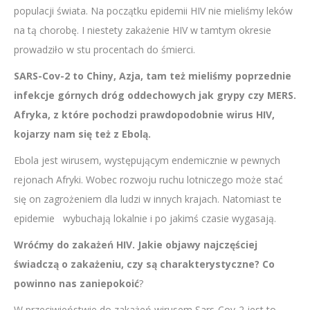
populacji świata. Na początku epidemii HIV nie mieliśmy leków
na tą chorobę. I niestety zakażenie HIV w tamtym okresie
prowadziło w stu procentach do śmierci.
SARS-Cov-2 to Chiny, Azja, tam też mieliśmy poprzednie
infekcje górnych dróg oddechowych jak grypy czy MERS.
Afryka, z które pochodzi prawdopodobnie wirus HIV,
kojarzy nam się też z Ebolą.
Ebola jest wirusem, występującym endemicznie w pewnych
rejonach Afryki. Wobec rozwoju ruchu lotniczego może stać
się on zagrożeniem dla ludzi w innych krajach. Natomiast te
epidemie wybuchają lokalnie i po jakimś czasie wygasają.
Wróćmy do zakażeń HIV. Jakie objawy najczęściej
świadczą o zakażeniu, czy są charakterystyczne? Co
powinno nas zaniepokoić
?
W przeciwieństwie do zakażeń wirusem Sars-Cov-2 jest to