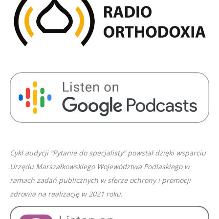
SHARE
RSS FEED
LINK
EMBED
Cykl audycji “Pytanie do specjalisty” powstał dzięki wsparciu
Urzędu Marszałkowskiego Województwa Podlaskiego w
ramach zadań publicznych w sferze ochrony i promocji
zdrowia na realizację w 2021 roku.