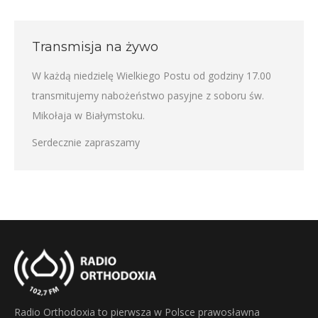
Transmisja na żywo
W każdą niedzielę Wielkiego Postu od godziny 17.00
transmitujemy nabożeństwo pasyjne z soboru św.
Mikołaja w Białymstoku.
Serdecznie zapraszamy
Radio Orthodoxia to pierwsza w Polsce prawosławna