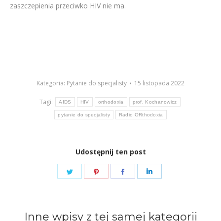
zaszczepienia przeciwko HIV nie ma.
Kategoria:
Pytanie do specjalisty
15 listopada 2022
Tagi:
AIDS
HIV
orthodoxia
prof. Kochanowicz
pytanie do specjalisty
Radio ORthodoxia
Udostępnij ten post
Share
Share
Share
Share
on
on
on
on
Twitter
Pinterest
Facebook
LinkedIn
Inne wpisy z tej samej kategorii