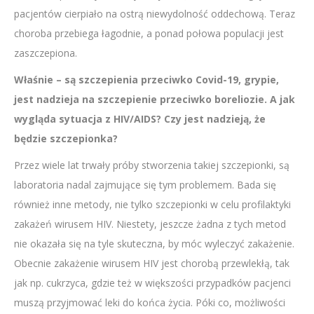
pacjentów cierpiało na ostrą niewydolność oddechową. Teraz
choroba przebiega łagodnie, a ponad połowa populacji jest
zaszczepiona.
Właśnie – są szczepienia przeciwko Covid-19, grypie,
jest nadzieja na szczepienie przeciwko boreliozie. A jak
wygląda sytuacja z HIV/AIDS? Czy jest nadzieją, że
będzie szczepionka?
Przez wiele lat trwały próby stworzenia takiej szczepionki, są
laboratoria nadal zajmujące się tym problemem. Bada się
również inne metody, nie tylko szczepionki w celu profilaktyki
zakażeń wirusem HIV. Niestety, jeszcze żadna z tych metod
nie okazała się na tyle skuteczna, by móc wyleczyć zakażenie.
Obecnie zakażenie wirusem HIV jest chorobą przewlekłą, tak
jak np. cukrzyca, gdzie też w większości przypadków pacjenci
muszą przyjmować leki do końca życia. Póki co, możliwości