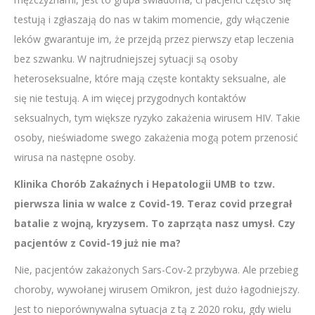
testują i zgłaszają do nas w takim momencie, gdy włączenie
leków gwarantuje im, że przejdą przez pierwszy etap leczenia
bez szwanku. W najtrudniejszej sytuacji są osoby
heteroseksualne, które mają częste kontakty seksualne, ale
się nie testują. A im więcej przygodnych kontaktów
seksualnych, tym większe ryzyko zakażenia wirusem HIV. Takie
osoby, nieświadome swego zakażenia mogą potem przenosić
wirusa na następne osoby.
Klinika Chorób Zakaźnych i Hepatologii UMB to tzw.
pierwsza linia w walce z Covid-19. Teraz covid przegrał
batalie z wojną, kryzysem. To zaprząta nasz umysł. Czy
pacjentów z Covid-19 już nie ma?
Nie, pacjentów zakażonych Sars-Cov-2 przybywa. Ale przebieg
choroby, wywołanej wirusem Omikron, jest dużo łagodniejszy.
Jest to nieporównywalna sytuacja z tą z 2020 roku, gdy wielu