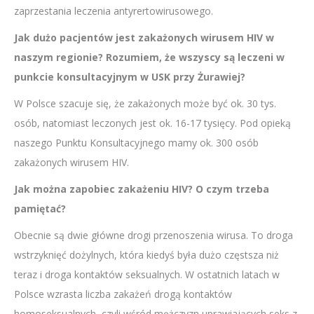
zaprzestania leczenia antyrertowirusowego.
Jak dużo pacjentów jest zakażonych wirusem HIV w
naszym regionie? Rozumiem, że wszyscy są leczeni w
punkcie konsultacyjnym w USK przy Żurawiej?
W Polsce szacuje się, że zakażonych może być ok. 30 tys.
osób, natomiast leczonych jest ok. 16-17 tysięcy. Pod opieką
naszego Punktu Konsultacyjnego mamy ok. 300 osób
zakażonych wirusem HIV.
Jak można zapobiec zakażeniu HIV? O czym trzeba
pamiętać?
Obecnie są dwie główne drogi przenoszenia wirusa. To droga
wstrzyknięć dożylnych, która kiedyś była dużo częstsza niż
teraz i droga kontaktów seksualnych. W ostatnich latach w
Polsce wzrasta liczba zakażeń drogą kontaktów
homoseksualnych, czyli wśród mężczyzn uprawiających seks z