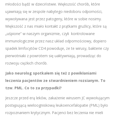
młodości bądź w dzieciństwie. Większość chorób, które
ujawniają się w zespole nabytego niedoboru odporności,
wywoływana jest przez patogeny, które w sobie nosimy.
Większość z nas miało kontakt z prątkami gruźlicy, które są
„uśpione” w naszym organizmie, czyli kontrolowane
immunologicznie przez nasz układ odpornościowy, dopiero
spadek limfocytów CD4 powoduje, że te wirusy, bakterie czy
pierwotniaki z powrotem się uaktywniają, prowadząc do
rozwoju ciężkich chorób.
Jako neurolog spotkałem się też z powikłaniami
leczenia pacjentów ze stwardnieniem rozsianym. To
tzw. PML. Co to za przypadki?
Jeszcze przed erą leków, zakażenie wirusem JC wywołującym
postępującą wieloogniskową leukoencefalopatie (PML) było
rozpoznaniem krytycznym. Pacjenci bez leczenia nie mieli