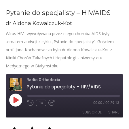
Pytanie do specjalisty – HIV/AIDS
dr Aldona Kowalczuk-Kot
Wirus HIV i wywoływana przez niego choroba AIDS były
tematem audycji z cyklu „Pytanie do specjalisty”. Gościem
prof. Jana Kochanowicza była dr Aldona Kowalczuk-Kot z
Kliniki Chorób Zakaźnych i Hepatologii Uniwersytetu
Medycznego w Białymstoku
Radio Orthodoxia
Pytanie do specjalisty – HIV/AIDS
Play
1x
00:00
/
00:29:13
Rewind
Fast
Episode
10
Forward
SUBSCRIBE
SHARE
Seconds
30
seconds