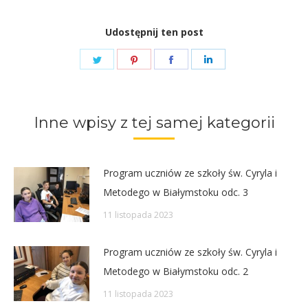
Udostępnij ten post
Share
Share
Share
Share
on
on
on
on
Twitter
Pinterest
Facebook
LinkedIn
Inne wpisy z tej samej kategorii
Program uczniów ze szkoły św. Cyryla i
Metodego w Białymstoku odc. 3
11 listopada 2023
Program uczniów ze szkoły św. Cyryla i
Metodego w Białymstoku odc. 2
11 listopada 2023