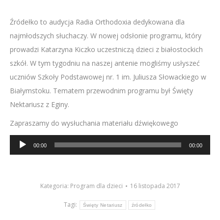
Źródełko to audycja Radia Orthodoxia dedykowana dla
najmłodszych słuchaczy. W nowej odsłonie programu, który
prowadzi Katarzyna Kiczko uczestniczą dzieci z białostockich
szkół. W tym tygodniu na naszej antenie mogliśmy usłyszeć
uczniów Szkoły Podstawowej nr. 1 im. Juliusza Słowackiego w
Białymstoku. Tematem przewodnim programu był Święty
Nektariusz z Eginy.
Zapraszamy do wysłuchania materiału dźwiękowego
Odtwarzacz
00:00
00:00
plików
dźwiękowych
Kategoria:
Program dla dzieci
16 listopada 2017
Tagi:
Święty Netariusz
źródełko