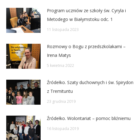
Program uczniów ze szkoły św. Cyryla i
Metodego w Białymstoku odc. 1
11 listopada 2023
Rozmowy o Bogu z przedszkolakami –
Irena Matys
5 kwietnia 2022
Źródełko. Szaty duchownych i św. Spirydon
z Tremituntu
23 grudnia 2019
Źródełko. Wolontariat – pomoc bliźniemu
16 listopada 2019